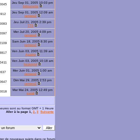
Jeu Sep 01, 2005 10:03 pm
0045
bidounette
Jeu Sep 01, 2005 12:09 am
9912
ramses2
Jeu Juil 21, 2005 2:39 pm
0083
TTS
Mer Juil 20, 2005 4:09 pm
2097
ramses2
Sam Juin 18, 2005 8:30 pm
2109
ramses2
Ven Juin 03, 2005 11:39 am
3817
Agathe
Ven Juin 03, 2005 10:18 am
0411
fredetphil
Mer Juin 01, 2005 1:00 am
9637
ramses2
Dim Mai 29, 2005 2:53 pm
0647
ramses2
Mar Mai 24, 2005 12:49 pm
0018
exmili
 heures sont au format GMT + 1 Heure
Aller à la page
1
,
2
,
3
Suivante
ter de nouveaux sujets dans ce forum