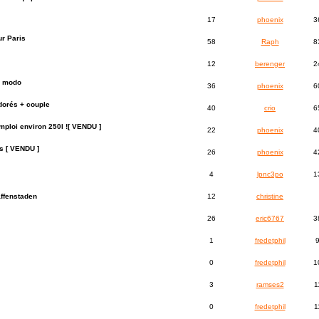
17
phoenix
3
r Paris
58
Raph
8
12
berenger
2
n modo
36
phoenix
6
dorés + couple
40
crio
6
mploi environ 250l ![ VENDU ]
22
phoenix
4
s [ VENDU ]
26
phoenix
4
4
lpnc3po
1
affenstaden
12
christine
26
eric6767
3
1
fredetphil
0
fredetphil
1
3
ramses2
1
0
fredetphil
1