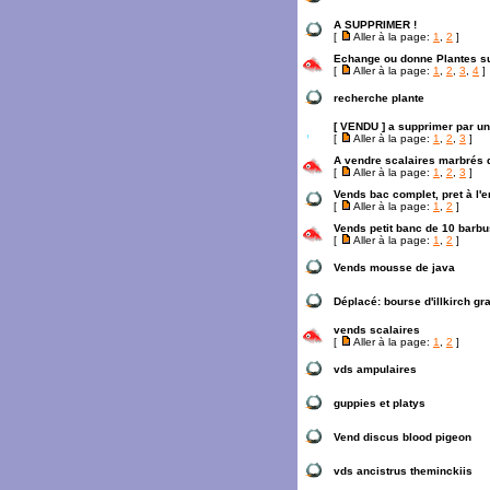
A SUPPRIMER !
[
Aller à la page:
1
,
2
]
Echange ou donne Plantes su
[
Aller à la page:
1
,
2
,
3
,
4
]
recherche plante
[ VENDU ] a supprimer par u
[
Aller à la page:
1
,
2
,
3
]
A vendre scalaires marbrés 
[
Aller à la page:
1
,
2
,
3
]
Vends bac complet, pret à l'e
[
Aller à la page:
1
,
2
]
Vends petit banc de 10 barbu
[
Aller à la page:
1
,
2
]
Vends mousse de java
Déplacé:
bourse d'illkirch gr
vends scalaires
[
Aller à la page:
1
,
2
]
vds ampulaires
guppies et platys
Vend discus blood pigeon
vds ancistrus theminckiis