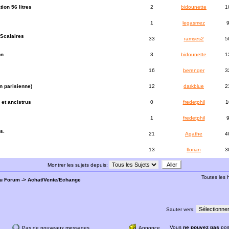
ion 56 litres
2
bidounette
1
1
legasmez
Scalaires
33
ramses2
5
on
3
bidounette
1
16
berenger
3
 parisienne)
12
darkblue
2
 et ancistrus
0
fredetphil
1
1
fredetphil
s.
21
Agathe
4
13
florian
3
Montrer les sujets depuis:
Toutes les
du Forum
->
Achat/Vente/Echange
Sauter vers:
Vous
ne pouvez pas
pos
Pas de nouveaux messages
Annonce