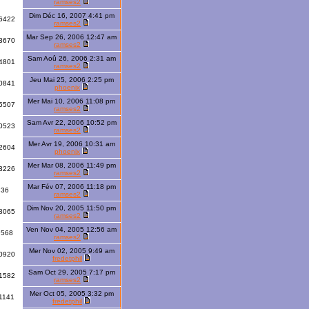
ramses2
Dim Déc 16, 2007 4:41 pm
6422
ramses2
Mar Sep 26, 2006 12:47 am
3670
ramses2
Sam Aoû 26, 2006 2:31 am
4801
ramses2
Jeu Mai 25, 2006 2:25 pm
0841
phoenix
Mer Mai 10, 2006 11:08 pm
5507
ramses2
Sam Avr 22, 2006 10:52 pm
0523
ramses2
Mer Avr 19, 2006 10:31 am
2604
phoenix
Mer Mar 08, 2006 11:49 pm
3226
ramses2
Mar Fév 07, 2006 11:18 pm
36
ramses2
Dim Nov 20, 2005 11:50 pm
8065
ramses2
Ven Nov 04, 2005 12:56 am
9568
ramses2
Mer Nov 02, 2005 9:49 am
0920
fredetphil
Sam Oct 29, 2005 7:17 pm
1582
ramses2
Mer Oct 05, 2005 3:32 pm
1141
fredetphil