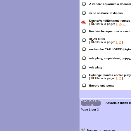
A vendre aquarium à décantat
vend scalaire et discus
Donne/Vend/Echange jeunes 
[
Aller à la page:
1
,
2
,
3
]
Recherche aquarium occasi
oeufs killis
[
Aller à la page:
1
,
2
]
recherche CAP LOPEZ (région
vds platy, ampulaires, guppy,
vds platy
Echange plantes contre platy
[
Aller à la page:
1
,
2
]
Encore une ponte
Aquariolo Index 
Page
1
sur
3
Nouveaux messages