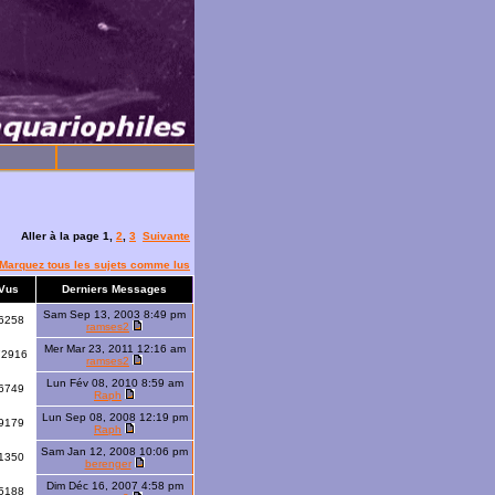
Aller à la page
1
,
2
,
3
Suivante
Marquez tous les sujets comme lus
Vus
Derniers Messages
Sam Sep 13, 2003 8:49 pm
6258
ramses2
Mer Mar 23, 2011 12:16 am
72916
ramses2
Lun Fév 08, 2010 8:59 am
6749
Raph
Lun Sep 08, 2008 12:19 pm
9179
Raph
Sam Jan 12, 2008 10:06 pm
1350
berenger
Dim Déc 16, 2007 4:58 pm
5188