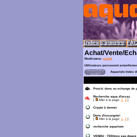
Achat/Vente/Ec
Modérateur:
exmili
Utilisateurs parcourant actuelleme
Aquariolo Index 
Post-it:
dons ou echange de 
Recherche aqua d'occaz
[
Aller à la page:
1
,
2
]
Crypto à donner
Dons d'escargots!
[
Aller à la page:
1
,
2
]
recherche aquarium
VENDU : 700litres eau douce 