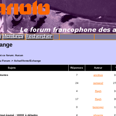
hange
nt ce forum: Aucun
du Forum
->
Achat/Vente/Echange
Sujets
Réponses
Auteur
plantes
7
ancitrus
1
24
ramses2
2
4
Raph
1
17
Raph
3
0
berenger
1
tout équipé : 1800€ à débattre
4
phoenix
1