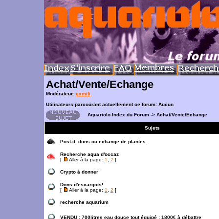
Achat/Vente/Echange
Modérateur:
exmili
Utilisateurs parcourant actuellement ce forum: Aucun
Aquariolo Index du Forum
->
Achat/Vente/Echange
Sujets
Post-it:
dons ou echange de plantes
Recherche aqua d'occaz
[
Aller à la page:
1
,
2
]
Crypto à donner
Dons d'escargots!
[
Aller à la page:
1
,
2
]
recherche aquarium
VENDU : 700litres eau douce tout équipé : 1800€ à débattre