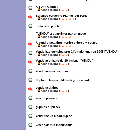
A SUPPRIMER !
[
Aller à la page:
1
,
2
]
Echange ou donne Plantes sur Paris
[
Aller à la page:
1
,
2
,
3
,
4
]
recherche plante
[ VENDU ] a supprimer par un modo
[
Aller à la page:
1
,
2
,
3
]
A vendre scalaires marbrés dorés + couple
[
Aller à la page:
1
,
2
,
3
]
Vends bac complet, pret à l'emploi environ 250l ![ VENDU ]
[
Aller à la page:
1
,
2
]
Vends petit banc de 10 barbus [ VENDU ]
[
Aller à la page:
1
,
2
]
Vends mousse de java
Déplacé:
bourse d'illkirch graffenstaden
vends scalaires
[
Aller à la page:
1
,
2
]
vds ampulaires
guppies et platys
Vend discus blood pigeon
vds ancistrus theminckiis