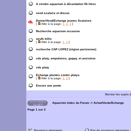
A vendre aquarium à décantation 56 litres
vend scalaire et discus
Donne/Vend/Echange jeunes Scalaires
[
Aller à la page:
1
,
2
,
3
]
Recherche aquarium occasion
oeufs killis
[
Aller à la page:
1
,
2
]
recherche CAP LOPEZ (région parisienne)
vds platy, ampulaires, guppy, et ancistrus
vds platy
Echange plantes contre platys.
[
Aller à la page:
1
,
2
]
Encore une ponte
Montrer les sujets 
Aquariolo Index du Forum
->
Achat/Vente/Echange
Page
1
sur
3
Nouveaux messages
Pas de nouveaux messages