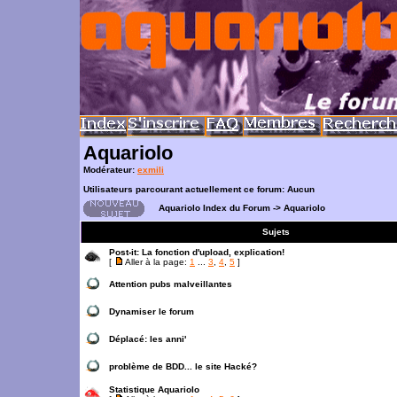
Aquariolo
Modérateur:
exmili
Utilisateurs parcourant actuellement ce forum: Aucun
Aquariolo Index du Forum
->
Aquariolo
Sujets
Post-it:
La fonction d'upload, explication!
[
Aller à la page:
1
...
3
,
4
,
5
]
Attention pubs malveillantes
Dynamiser le forum
Déplacé:
les anni'
problème de BDD... le site Hacké?
Statistique Aquariolo