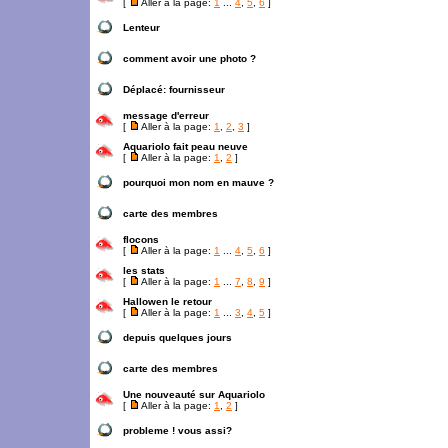
[
Aller à la page:
1
...
4
,
5
,
6
]
Lenteur
comment avoir une photo ?
Déplacé:
fournisseur
message d'erreur
[
Aller à la page:
1
,
2
,
3
]
Aquariolo fait peau neuve
[
Aller à la page:
1
,
2
]
pourquoi mon nom en mauve ?
carte des membres
flocons
[
Aller à la page:
1
...
4
,
5
,
6
]
les stats
[
Aller à la page:
1
...
7
,
8
,
9
]
Hallowen le retour
[
Aller à la page:
1
...
3
,
4
,
5
]
depuis quelques jours
carte des membres
Une nouveauté sur Aquariolo
[
Aller à la page:
1
,
2
]
probleme ! vous assi?