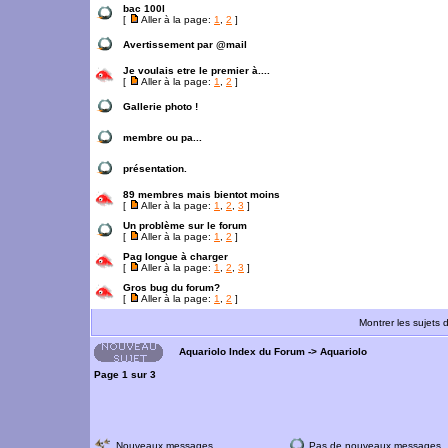
bac 100l
[
Aller à la page:
1
,
2
]
Avertissement par @mail
Je voulais etre le premier à....
[
Aller à la page:
1
,
2
]
Gallerie photo !
membre ou pa...
présentation.
89 membres mais bientot moins
[
Aller à la page:
1
,
2
,
3
]
Un problème sur le forum
[
Aller à la page:
1
,
2
]
Pag longue à charger
[
Aller à la page:
1
,
2
,
3
]
Gros bug du forum?
[
Aller à la page:
1
,
2
]
Montrer les sujets 
Aquariolo Index du Forum
->
Aquariolo
Page
1
sur
3
Nouveaux messages
Pas de nouveaux messages