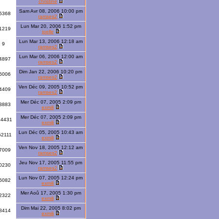
christine
Sam Avr 08, 2006 10:00 pm
5368
ramses2
Lun Mar 20, 2006 1:52 pm
1219
joelle
Lun Mar 13, 2006 12:18 am
9
ramses2
Lun Mar 06, 2006 12:00 am
4897
ramses2
Dim Jan 22, 2006 10:20 pm
6006
ramses2
Ven Déc 09, 2005 10:52 pm
4409
ramses2
Mer Déc 07, 2005 2:09 pm
3883
exmili
Mer Déc 07, 2005 2:09 pm
14431
exmili
Lun Déc 05, 2005 10:43 am
52111
exmili
Ven Nov 18, 2005 12:12 am
7009
ramses2
Jeu Nov 17, 2005 11:55 pm
0230
ramses2
Lun Nov 07, 2005 12:24 pm
6082
exmili
Mer Aoû 17, 2005 1:30 pm
2322
exmili
Dim Mai 22, 2005 8:02 pm
8414
exmili