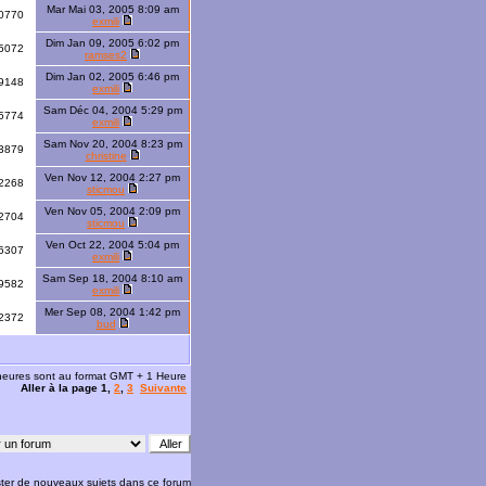
Mar Mai 03, 2005 8:09 am
0770
exmili
Dim Jan 09, 2005 6:02 pm
5072
ramses2
Dim Jan 02, 2005 6:46 pm
9148
exmili
Sam Déc 04, 2004 5:29 pm
5774
exmili
Sam Nov 20, 2004 8:23 pm
3879
christine
Ven Nov 12, 2004 2:27 pm
2268
sticmou
Ven Nov 05, 2004 2:09 pm
2704
sticmou
Ven Oct 22, 2004 5:04 pm
6307
exmili
Sam Sep 18, 2004 8:10 am
9582
exmili
Mer Sep 08, 2004 1:42 pm
2372
bud
 heures sont au format GMT + 1 Heure
Aller à la page
1
,
2
,
3
Suivante
ter de nouveaux sujets dans ce forum