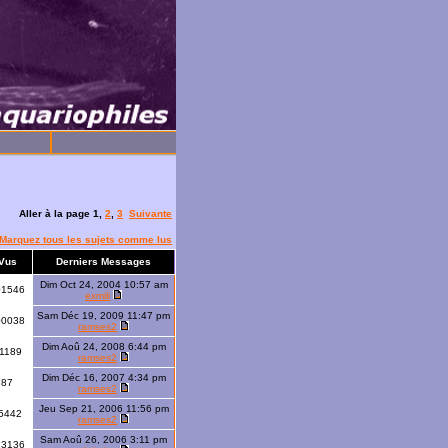
Aller à la page
1
,
2
,
3
Suivante
Marquez tous les sujets comme lus
Vus
Derniers Messages
Dim Oct 24, 2004 10:57 am
01546
exmili
Sam Déc 19, 2009 11:47 pm
00038
ramses2
Dim Aoû 24, 2008 6:44 pm
1189
ramses2
Dim Déc 16, 2007 4:34 pm
87
ramses2
Jeu Sep 21, 2006 11:56 pm
5442
ramses2
Sam Aoû 26, 2006 3:11 pm
13136