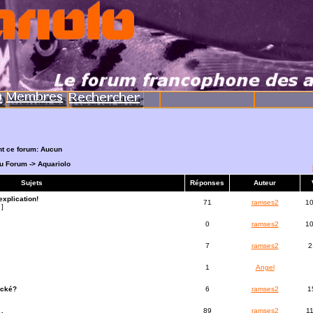
nt ce forum: Aucun
du Forum
->
Aquariolo
Sujets
Réponses
Auteur
explication!
71
ramses2
1
]
0
ramses2
1
7
ramses2
2
1
Angel
acké?
6
ramses2
1
89
ramses2
1