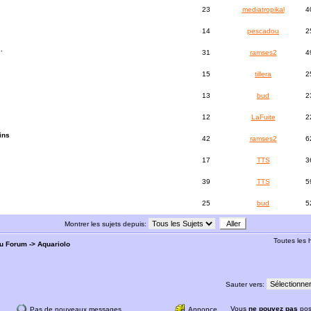
23
mediatropikal
4
14
pescadou
2
.
31
ramses2
4
15
tillera
2
13
bud
2
12
LaFuite
2
ins
42
ramses2
6
17
TTS
3
39
TTS
5
25
bud
5
Montrer les sujets depuis:
Toutes les
du Forum
->
Aquariolo
Sauter vers:
Vous
ne pouvez pas
pos
Pas de nouveaux messages
Annonce