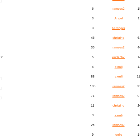
]
6
ramses2
1
3
Angel
1
3
berenger
46
christine
6
30
ramses2
4
 ?
5
eric6767
1
4
exmili
1
88
exmili
1
]
135
ramses2
3
]
71
ramses2
9
]
11
christine
2
3
exmili
1
26
ramses2
4
9
joelle
1