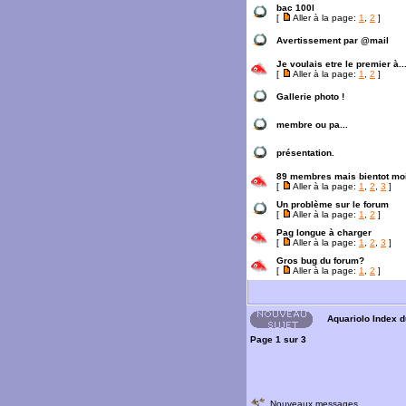
bac 100l
[
Aller à la page:
1
,
2
]
Avertissement par @mail
Je voulais etre le premier à...
[
Aller à la page:
1
,
2
]
Gallerie photo !
membre ou pa...
présentation.
89 membres mais bientot mo
[
Aller à la page:
1
,
2
,
3
]
Un problème sur le forum
[
Aller à la page:
1
,
2
]
Pag longue à charger
[
Aller à la page:
1
,
2
,
3
]
Gros bug du forum?
[
Aller à la page:
1
,
2
]
Aquariolo Index 
Page
1
sur
3
Nouveaux messages