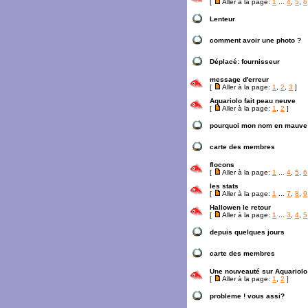
[
Aller à la page:
1
...
4
,
5
,
6
Lenteur
comment avoir une photo ?
Déplacé:
fournisseur
message d'erreur
[
Aller à la page:
1
,
2
,
3
]
Aquariolo fait peau neuve
[
Aller à la page:
1
,
2
]
pourquoi mon nom en mauve
carte des membres
flocons
[
Aller à la page:
1
...
4
,
5
,
6
les stats
[
Aller à la page:
1
...
7
,
8
,
9
Hallowen le retour
[
Aller à la page:
1
...
3
,
4
,
5
depuis quelques jours
carte des membres
Une nouveauté sur Aquariolo
[
Aller à la page:
1
,
2
]
probleme ! vous assi?