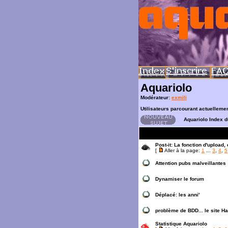
Aquariolo
Modérateur:
exmili
Utilisateurs parcourant actuelleme
Aquariolo Index 
Post-it:
La fonction d'upload, 
[
Aller à la page:
1
...
3
,
4
,
5
Attention pubs malveillantes
Dynamiser le forum
Déplacé:
les anni'
problème de BDD... le site H
Statistique Aquariolo