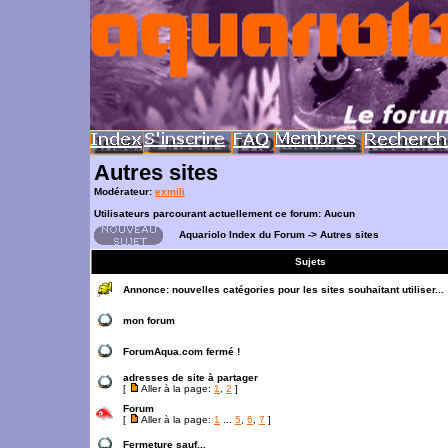
Autres sites
Modérateur:
exmili
Utilisateurs parcourant actuellement ce forum: Aucun
Aquariolo Index du Forum
->
Autres sites
Sujets
Annonce:
nouvelles catégories pour les sites souhaitant utiliser...
mon forum
ForumAqua.com fermé !
adresses de site à partager
[
Aller à la page:
1
,
2
]
Forum
[
Aller à la page:
1
...
5
,
6
,
7
]
Fermeture sauf...