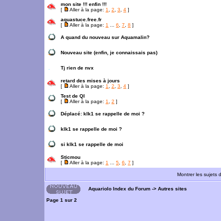
mon site !!! enfin !!!
[
Aller à la page:
1
,
2
,
3
,
4
]
aquastuce.free.fr
[
Aller à la page:
1
...
6
,
7
,
8
]
A quand du nouveau sur Aquamalin?
Nouveau site (enfin, je connaissais pas)
Tj rien de nvx
retard des mises à jours
[
Aller à la page:
1
,
2
,
3
,
4
]
Test de QI
[
Aller à la page:
1
,
2
]
Déplacé:
klk1 se rappelle de moi ?
klk1 se rappelle de moi ?
si klk1 se rappelle de moi
Sticmou
[
Aller à la page:
1
...
5
,
6
,
7
]
Montrer les sujets 
Aquariolo Index du Forum
->
Autres sites
Page
1
sur
2