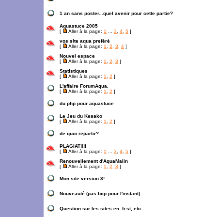
1 an sans poster...quel avenir pour cette partie?
Aquastuce 2005
[
Aller à la page:
1
...
3
,
4
,
5
]
vos site aqua preféré
[
Aller à la page:
1
,
2
,
3
,
4
]
Nouvel espace
[
Aller à la page:
1
,
2
,
3
]
Statistiques
[
Aller à la page:
1
,
2
]
L'affaire ForumAqua.
[
Aller à la page:
1
,
2
]
du php pour aquastuce
Le Jeu du Kesako
[
Aller à la page:
1
,
2
]
de quoi repartir?
PLAGIAT!!!!
[
Aller à la page:
1
...
3
,
4
,
5
]
Renouvellement d'AquaMalin
[
Aller à la page:
1
,
2
,
3
]
Mon site version 3!
Nouveauté (pas bcp pour l'instant)
Question sur les sites en .fr.st, etc...