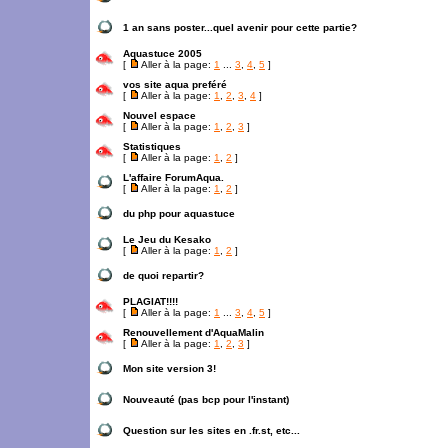
1 an sans poster...quel avenir pour cette partie?
Aquastuce 2005
[
Aller à la page:
1
...
3
,
4
,
5
]
vos site aqua preféré
[
Aller à la page:
1
,
2
,
3
,
4
]
Nouvel espace
[
Aller à la page:
1
,
2
,
3
]
Statistiques
[
Aller à la page:
1
,
2
]
L'affaire ForumAqua.
[
Aller à la page:
1
,
2
]
du php pour aquastuce
Le Jeu du Kesako
[
Aller à la page:
1
,
2
]
de quoi repartir?
PLAGIAT!!!!
[
Aller à la page:
1
...
3
,
4
,
5
]
Renouvellement d'AquaMalin
[
Aller à la page:
1
,
2
,
3
]
Mon site version 3!
Nouveauté (pas bcp pour l'instant)
Question sur les sites en .fr.st, etc...