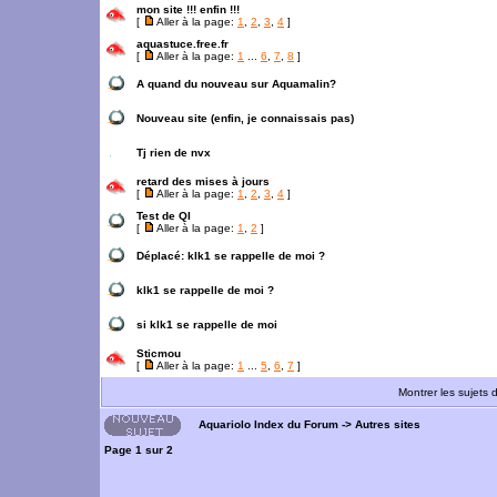
mon site !!! enfin !!!
[
Aller à la page:
1
,
2
,
3
,
4
]
aquastuce.free.fr
[
Aller à la page:
1
...
6
,
7
,
8
]
A quand du nouveau sur Aquamalin?
Nouveau site (enfin, je connaissais pas)
Tj rien de nvx
retard des mises à jours
[
Aller à la page:
1
,
2
,
3
,
4
]
Test de QI
[
Aller à la page:
1
,
2
]
Déplacé:
klk1 se rappelle de moi ?
klk1 se rappelle de moi ?
si klk1 se rappelle de moi
Sticmou
[
Aller à la page:
1
...
5
,
6
,
7
]
Montrer les sujets 
Aquariolo Index du Forum
->
Autres sites
Page
1
sur
2