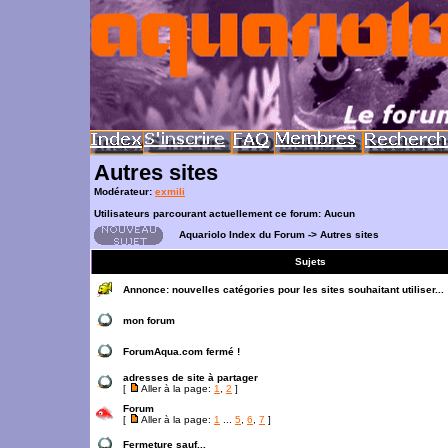
Autres sites
Modérateur:
exmili
Utilisateurs parcourant actuellement ce forum: Aucun
Aquariolo Index du Forum
->
Autres sites
Sujets
Annonce:
nouvelles catégories pour les sites souhaitant utiliser...
mon forum
ForumAqua.com fermé !
adresses de site à partager
[
Aller à la page:
1
,
2
]
Forum
[
Aller à la page:
1
...
5
,
6
,
7
]
Fermeture sauf...