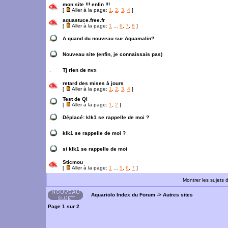
mon site !!! enfin !!!
[
Aller à la page:
1
,
2
,
3
,
4
]
aquastuce.free.fr
[
Aller à la page:
1
...
6
,
7
,
8
]
A quand du nouveau sur Aquamalin?
Nouveau site (enfin, je connaissais pas)
Tj rien de nvx
retard des mises à jours
[
Aller à la page:
1
,
2
,
3
,
4
]
Test de QI
[
Aller à la page:
1
,
2
]
Déplacé:
klk1 se rappelle de moi ?
klk1 se rappelle de moi ?
si klk1 se rappelle de moi
Sticmou
[
Aller à la page:
1
...
5
,
6
,
7
]
Montrer les sujets 
Aquariolo Index du Forum
->
Autres sites
Page
1
sur
2