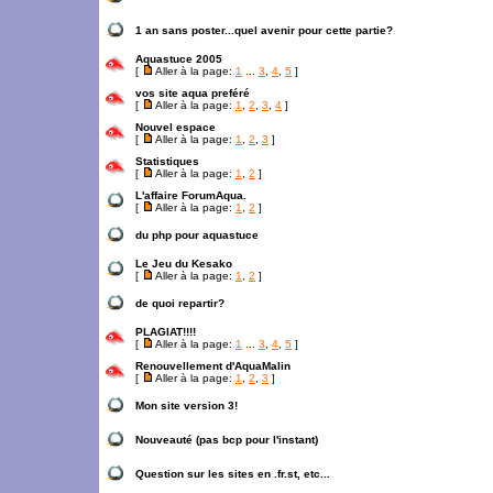
1 an sans poster...quel avenir pour cette partie?
Aquastuce 2005
[
Aller à la page:
1
...
3
,
4
,
5
]
vos site aqua preféré
[
Aller à la page:
1
,
2
,
3
,
4
]
Nouvel espace
[
Aller à la page:
1
,
2
,
3
]
Statistiques
[
Aller à la page:
1
,
2
]
L'affaire ForumAqua.
[
Aller à la page:
1
,
2
]
du php pour aquastuce
Le Jeu du Kesako
[
Aller à la page:
1
,
2
]
de quoi repartir?
PLAGIAT!!!!
[
Aller à la page:
1
...
3
,
4
,
5
]
Renouvellement d'AquaMalin
[
Aller à la page:
1
,
2
,
3
]
Mon site version 3!
Nouveauté (pas bcp pour l'instant)
Question sur les sites en .fr.st, etc...