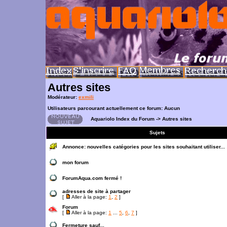
Autres sites
Modérateur:
exmili
Utilisateurs parcourant actuellement ce forum: Aucun
Aquariolo Index du Forum
->
Autres sites
Sujets
Annonce:
nouvelles catégories pour les sites souhaitant utiliser...
mon forum
ForumAqua.com fermé !
adresses de site à partager
[
Aller à la page:
1
,
2
]
Forum
[
Aller à la page:
1
...
5
,
6
,
7
]
Fermeture sauf...