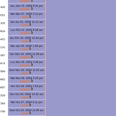
ramses2
Jeu Juin 15, 2006 9:31 pm
7400
ramses2
Mer Déc 07, 2005 2:11 pm
0251
exmili
Ven Avr 01, 2005 11:21 am
1335
exmili
Lun Fév 21, 2005 8:28 am
9934
christine
Jeu Fév 10, 2005 12:44 pm
5451
exmili
Mer Jan 05, 2005 1:09 pm
4131
exmili
Ven Déc 24, 2004 11:28 pm
4387
ramses2
Lun Nov 29, 2004 3:48 pm
0474
ramses2
Sam Nov 20, 2004 11:02 am
7899
exmili
Mar Nov 09, 2004 3:25 pm
0982
ramses2
Ven Oct 29, 2004 1:54 pm
5897
ramses2
Ven Oct 29, 2004 10:42 am
2329
exmili
Mer Oct 27, 2004 6:11 pm
7394
exmili
Sam Oct 23, 2004 11:09 am
5796
exmili