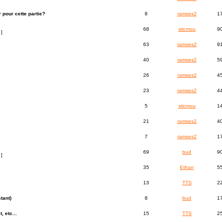
r pour cette partie?
8
ramses2
1
68
sticmou
9
]
63
ramses2
9
40
ramses2
5
26
ramses2
4
23
ramses2
4
5
sticmou
1
21
ramses2
4
7
ramses2
1
69
bud
9
]
35
Ethan
5
13
TTS
2
tant)
8
bud
1
, etc...
15
TTS
2