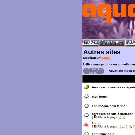
Autres sites
Modérateur:
exmili
Utilisateurs parcourant actuelleme
Aquariolo Index 
Annonce:
nouvelles catégories
mon forum
ForumAqua.com fermé !
adresses de site à partager
[
Aller à la page:
1
,
2
]
Forum
[
Aller à la page:
1
...
5
,
6
,
7
Fermeture sauf...