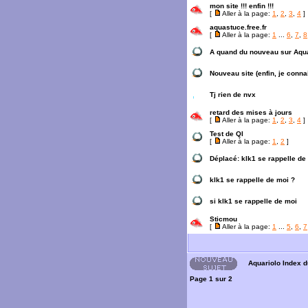
mon site !!! enfin !!!
[
Aller à la page:
1
,
2
,
3
,
4
]
aquastuce.free.fr
[
Aller à la page:
1
...
6
,
7
,
8
A quand du nouveau sur Aqu
Nouveau site (enfin, je conna
Tj rien de nvx
retard des mises à jours
[
Aller à la page:
1
,
2
,
3
,
4
]
Test de QI
[
Aller à la page:
1
,
2
]
Déplacé:
klk1 se rappelle de
klk1 se rappelle de moi ?
si klk1 se rappelle de moi
Sticmou
[
Aller à la page:
1
...
5
,
6
,
7
Aquariolo Index 
Page
1
sur
2