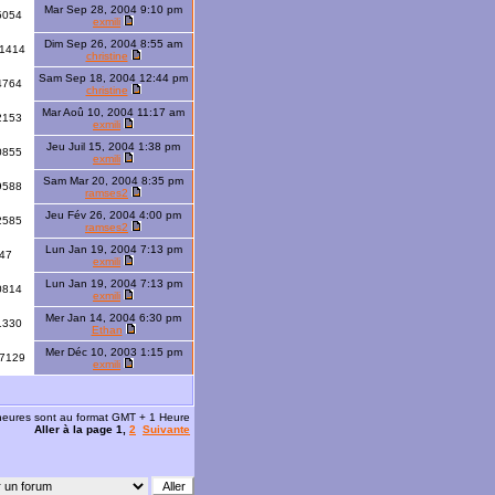
Mar Sep 28, 2004 9:10 pm
5054
exmili
Dim Sep 26, 2004 8:55 am
1414
christine
Sam Sep 18, 2004 12:44 pm
4764
christine
Mar Aoû 10, 2004 11:17 am
2153
exmili
Jeu Juil 15, 2004 1:38 pm
0855
exmili
Sam Mar 20, 2004 8:35 pm
9588
ramses2
Jeu Fév 26, 2004 4:00 pm
2585
ramses2
Lun Jan 19, 2004 7:13 pm
47
exmili
Lun Jan 19, 2004 7:13 pm
0814
exmili
Mer Jan 14, 2004 6:30 pm
1330
Ethan
Mer Déc 10, 2003 1:15 pm
7129
exmili
 heures sont au format GMT + 1 Heure
Aller à la page
1
,
2
Suivante