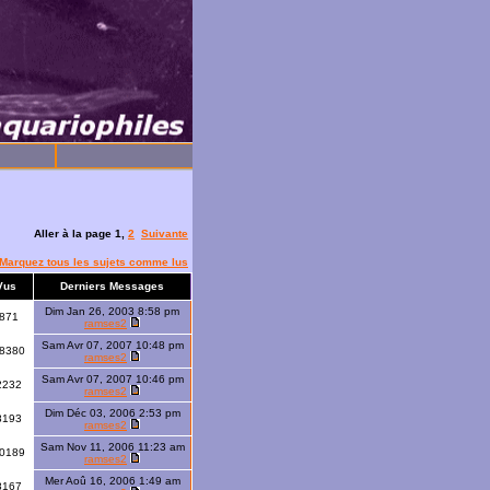
Aller à la page
1
,
2
Suivante
Marquez tous les sujets comme lus
Vus
Derniers Messages
Dim Jan 26, 2003 8:58 pm
871
ramses2
Sam Avr 07, 2007 10:48 pm
8380
ramses2
Sam Avr 07, 2007 10:46 pm
2232
ramses2
Dim Déc 03, 2006 2:53 pm
8193
ramses2
Sam Nov 11, 2006 11:23 am
0189
ramses2
Mer Aoû 16, 2006 1:49 am
8167