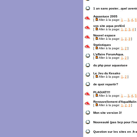
1 an sans poster...quel aveni
Aquastuce 2005
[
Aller à la page:
1
...
3
,
4
,
5
vos site aqua preféré
[
Aller à la page:
1
,
2
,
3
,
4
]
Nouvel espace
[
Aller à la page:
1
,
2
,
3
]
Statistiques
[
Aller à la page:
1
,
2
]
L'affaire ForumAqua.
[
Aller à la page:
1
,
2
]
du php pour aquastuce
Le Jeu du Kesako
[
Aller à la page:
1
,
2
]
de quoi repartir?
PLAGIAT!!!!
[
Aller à la page:
1
...
3
,
4
,
5
Renouvellement d'AquaMalin
[
Aller à la page:
1
,
2
,
3
]
Mon site version 3!
Nouveauté (pas bcp pour l'ins
Question sur les sites en .fr.st