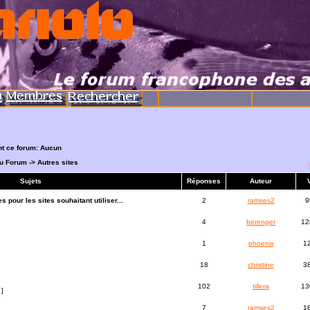
nt ce forum: Aucun
du Forum
->
Autres sites
Sujets
Réponses
Auteur
 pour les sites souhaitant utiliser...
2
ramses2
9
4
berenger
12
1
phoenix
1
18
christine
3
102
tillera
13
]
7
ramses2
1