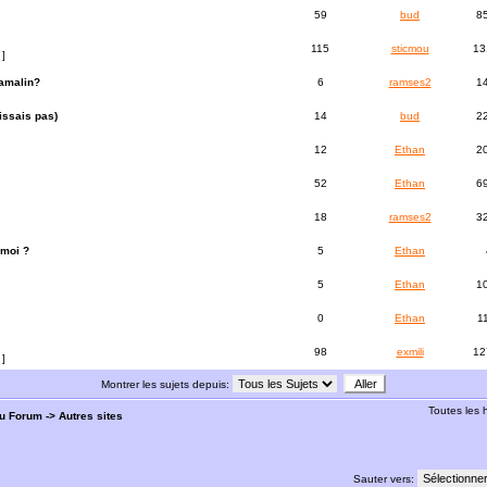
59
bud
8
115
sticmou
13
]
amalin?
6
ramses2
1
issais pas)
14
bud
2
12
Ethan
2
52
Ethan
6
18
ramses2
3
 moi ?
5
Ethan
5
Ethan
1
0
Ethan
1
98
exmili
12
]
Montrer les sujets depuis:
Toutes les
du Forum
->
Autres sites
Sauter vers: