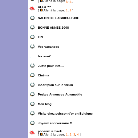
[
Aller à la page:
1
,
2
]
ALLO ??
[
Aller à la page:
1
,
2
]
SALON DE L'AGRICULTURE
BONNE ANNEE 2008
FIN
Vos vacances
les anni'
Juste pour info....
Cinéma
inscritpion sur le forum
Petites Annonces Automobile
Mon blog !
Visite chez poisson d'or en Belgique
Joyeux anniversaire !!
phoenix is back....
[
Aller à la page:
1
,
2
,
3
,
4
]