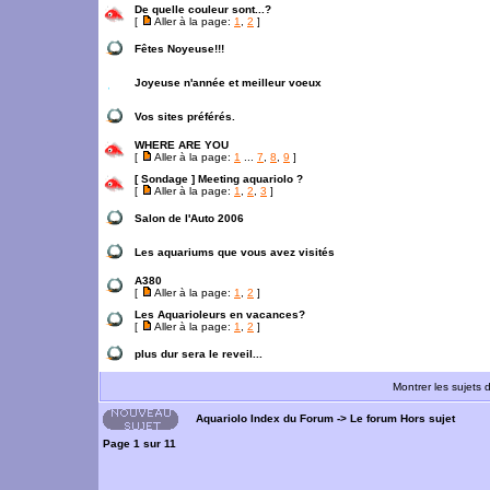
De quelle couleur sont...?
[
Aller à la page:
1
,
2
]
Fêtes Noyeuse!!!
Joyeuse n'année et meilleur voeux
Vos sites préférés.
WHERE ARE YOU
[
Aller à la page:
1
...
7
,
8
,
9
]
[ Sondage ]
Meeting aquariolo ?
[
Aller à la page:
1
,
2
,
3
]
Salon de l'Auto 2006
Les aquariums que vous avez visités
A380
[
Aller à la page:
1
,
2
]
Les Aquarioleurs en vacances?
[
Aller à la page:
1
,
2
]
plus dur sera le reveil...
Montrer les sujets 
Aquariolo Index du Forum
->
Le forum Hors sujet
Page
1
sur
11