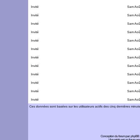
Invité
Sam Aoû
Invité
Sam Aoû
Invité
Sam Aoû
Invité
Sam Aoû
Invité
Sam Aoû
Invité
Sam Aoû
Invité
Sam Aoû
Invité
Sam Aoû
Invité
Sam Aoû
Invité
Sam Aoû
Invité
Sam Aoû
Invité
Sam Aoû
Ces données sont basées sur les utilisateurs actifs des cinq dernières minut
Conception du forum par:
phpBB
| Aquariolo est un forum a