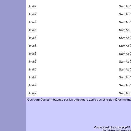
Invité
Sam Aoû
Invité
Sam Aoû
Invité
Sam Aoû
Invité
Sam Aoû
Invité
Sam Aoû
Invité
Sam Aoû
Invité
Sam Aoû
Invité
Sam Aoû
Invité
Sam Aoû
Invité
Sam Aoû
Invité
Sam Aoû
Invité
Sam Aoû
Ces données sont basées sur les utilisateurs actifs des cinq dernières minut
Conception du forum par:
phpBB
| Aquariolo est un forum a