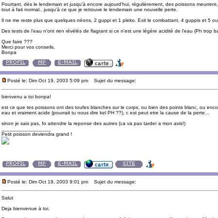
Pourtant, dès le lendemain et jusqu'à encore aujourd'hui, régulièrement, des poissons meurrent,
tout à fait normal.. jusqu'à ce que je retrouve le lendemain une nouvelle perte.
Il ne me reste plus que quelques néons, 2 guppi et 1 pleko. Exit le combattant, 4 guppis et 5 o
Des tests de l'eau n'ont rien révélés de flagrant si ce n'est une légère acidité de l'eau (Ph trop b
Que faire ???
Merci pour vos conseils,
Bonpa
Posté le: Dim Oct 19, 2003 5:09 pm
Sujet du message:
bienvenu a toi bonpa!
est ce que tes poissons ont des toufes blanches sur le corps, ou bien des points blanc, ou encore
eau et vraiment acide (pourrait tu nous dire kel PH ??), c est peut etre la cause de la perte...
sinon je sais pas, fo attendre la reponse des autres (ca va pas tarder a mon avis!)
_________________
Petit poisson deviendra grand !
Posté le: Dim Oct 19, 2003 9:01 pm
Sujet du message:
Salut
Deja bienvenue à toi.