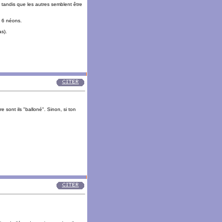
 tandis que les autres semblent être
u 6 néons.
as).
 sont ils "balloné". Sinon, si ton