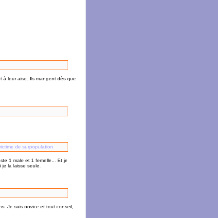
t à leur aise. Ils mangent dès que
victime de surpopulation
ste 1 male et 1 femelle... Et je
je la laisse seule.
. Je suis novice et tout conseil,