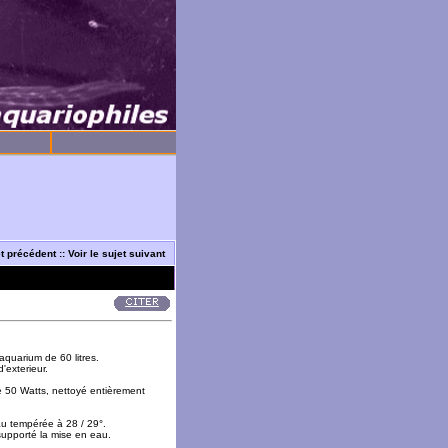
et précédent
::
Voir le sujet suivant
quarium de 60 litres.
'exterieur.
e 50 Watts, nettoyé entièrement
au tempérée à 28 / 29°.
supporté la mise en eau.