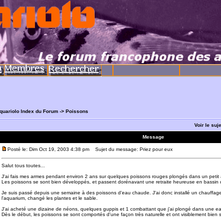
quariolo Index du Forum
->
Poissons
Voir le suj
Message
Posté le: Dim Oct 19, 2003 4:38 pm
Sujet du message: Priez pour eux
Salut tous toutes...
J'ai fais mes armes pendant environ 2 ans sur quelques poissons rouges plongés dans un petit a
Les poissons se sont bien développés, et passent dorénavant une retraite heureuse en bassin d
Je suis passé depuis une semaine à des poissons d'eau chaude. J'ai donc installé un chauffag
l'aquarium, changé les plantes et le sable.
J'ai acheté une dizaine de néons, quelques guppis et 1 combattant que j'ai plongé dans une e
Dès le début, les poissons se sont comportés d'une façon très naturelle et ont visiblement bien 