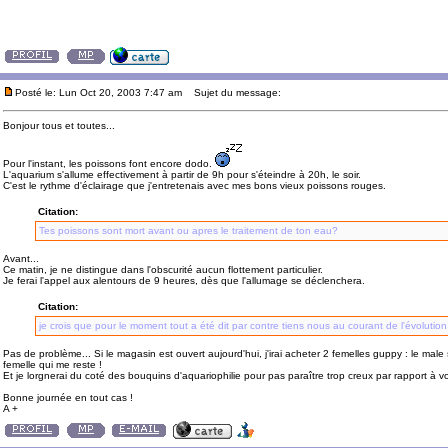
Posté le: Lun Oct 20, 2003 7:47 am
Sujet du message:
Bonjour tous et toutes...
Pour l'instant, les poissons font encore dodo.
L'aquarium s'allume effectivement à partir de 9h pour s'éteindre à 20h, le soir.
C'est le rythme d'éclairage que j'entretenais avec mes bons vieux poissons rouges.
Citation:
Tes poissons sont mort avant ou apres le traitement de ton eau?
Avant...
Ce matin, je ne distingue dans l'obscurité aucun flottement particulier.
Je ferai l'appel aux alentours de 9 heures, dès que l'allumage se déclenchera.
Citation:
je crois que pour le moment tout a été dit par contre tiens nous au courant de l'évolution
Pas de problème... Si le magasin est ouvert aujourd'hui, j'irai acheter 2 femelles guppy : le male 
femelle qui me reste !
Et je lorgnerai du coté des bouquins d'aquariophilie pour pas paraître trop creux par rapport à v
Bonne journée en tout cas !
A +