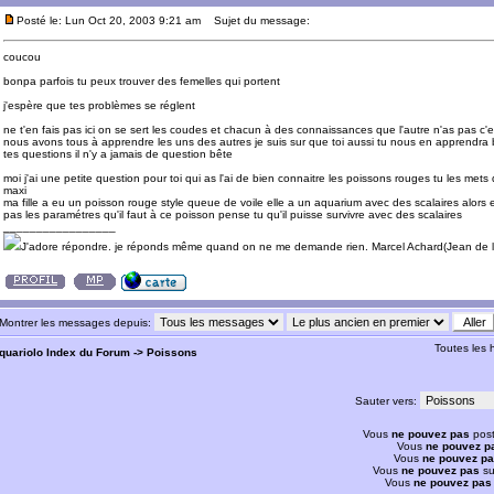
Posté le: Lun Oct 20, 2003 9:21 am
Sujet du message:
coucou
bonpa parfois tu peux trouver des femelles qui portent
j'espère que tes problèmes se réglent
ne t'en fais pas ici on se sert les coudes et chacun à des connaissances que l'autre n'as pas c'es
nous avons tous à apprendre les uns des autres je suis sur que toi aussi tu nous en apprendra
tes questions il n'y a jamais de question bête
moi j'ai une petite question pour toi qui as l'ai de bien connaitre les poissons rouges tu les me
maxi
ma fille a eu un poisson rouge style queue de voile elle a un aquarium avec des scalaires alors e
pas les paramétres qu'il faut à ce poisson pense tu qu'il puisse survivre avec des scalaires
_________________
J'adore répondre. je réponds même quand on ne me demande rien. Marcel Achard(Jean de l
Montrer les messages depuis:
Toutes les
quariolo Index du Forum
->
Poissons
Sauter vers:
Vous
ne pouvez pas
post
Vous
ne pouvez p
Vous
ne pouvez p
Vous
ne pouvez pas
su
Vous
ne pouvez pas