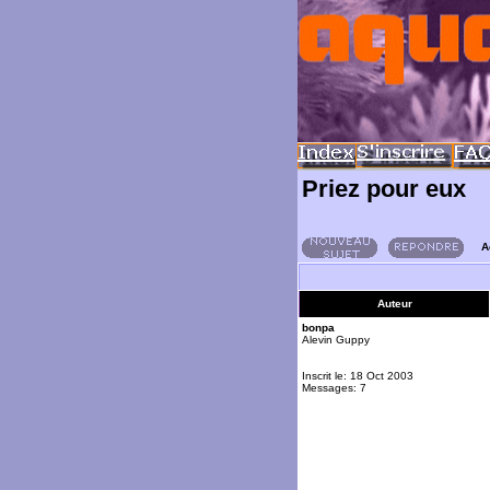
Priez pour eux
A
Auteur
bonpa
Alevin Guppy
Inscrit le: 18 Oct 2003
Messages: 7