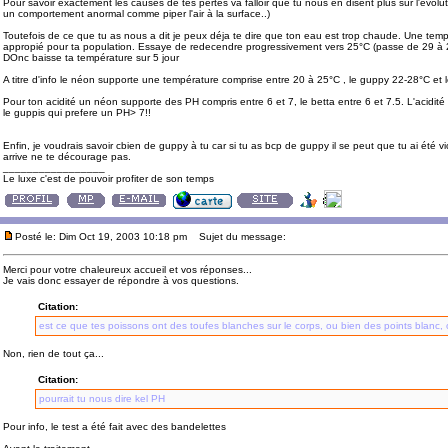
Pour savoir exactement les causes de tes pertes va falloir que tu nous en disent plus sur l'évoluti
un comportement anormal comme piper l'air à la surface..)
Toutefois de ce que tu as nous a dit je peux déja te dire que ton eau est trop chaude. Une te
appropié pour ta population. Essaye de redecendre progressivement vers 25°C (passe de 29 à 2
DOnc baisse ta température sur 5 jour
A titre d'info le néon supporte une température comprise entre 20 à 25°C , le guppy 22-28°C et 
Pour ton acidité un néon supporte des PH compris entre 6 et 7, le betta entre 6 et 7.5. L'acidi
le guppis qui prefere un PH> 7!!
Enfin, je voudrais savoir cbien de guppy à tu car si tu as bcp de guppy il se peut que tu ai été v
arrive ne te décourage pas.
_________________
Le luxe c'est de pouvoir profiter de son temps
Posté le: Dim Oct 19, 2003 10:18 pm
Sujet du message:
Merci pour votre chaleureux accueil et vos réponses...
Je vais donc essayer de répondre à vos questions.
Citation:
est ce que tes poissons ont des toufes blanches sur le corps, ou bien des points blanc, o
Non, rien de tout ça...
Citation:
pourrait tu nous dire kel PH
Pour info, le test a été fait avec des bandelettes