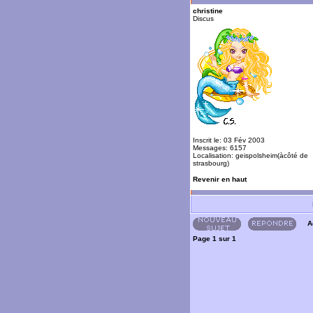
christine
Discus
Inscrit le: 03 Fév 2003
Messages: 6157
Localisation: geispolsheim(àcôté de
strasbourg)
Revenir en haut
A
Page
1
sur
1