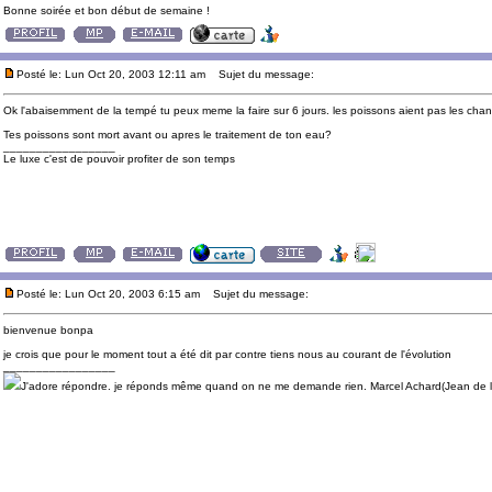
Bonne soirée et bon début de semaine !
Posté le: Lun Oct 20, 2003 12:11 am
Sujet du message:
Ok l'abaisemment de la tempé tu peux meme la faire sur 6 jours. les poissons aient pas les ch
Tes poissons sont mort avant ou apres le traitement de ton eau?
_________________
Le luxe c'est de pouvoir profiter de son temps
Posté le: Lun Oct 20, 2003 6:15 am
Sujet du message:
bienvenue bonpa
je crois que pour le moment tout a été dit par contre tiens nous au courant de l'évolution
_________________
J'adore répondre. je réponds même quand on ne me demande rien. Marcel Achard(Jean de l