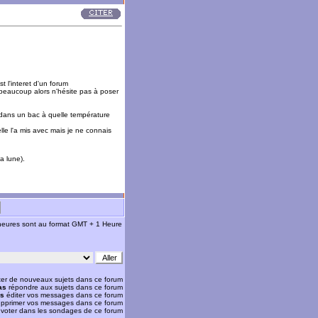
t l'interet d'un forum
 beaucoup alors n'hésite pas à poser
ts dans un bac à quelle température
lle l'a mis avec mais je ne connais
a lune).
 heures sont au format GMT + 1 Heure
er de nouveaux sujets dans ce forum
as
répondre aux sujets dans ce forum
as
éditer vos messages dans ce forum
pprimer vos messages dans ce forum
voter dans les sondages de ce forum