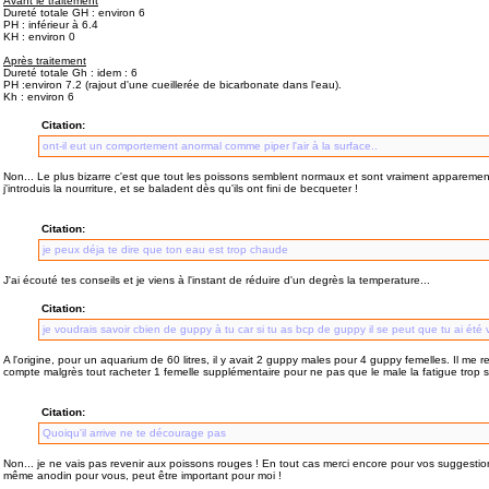
Avant le traitement
Dureté totale GH : environ 6
PH : inférieur à 6.4
KH : environ 0
Après traitement
Dureté totale Gh : idem : 6
PH :environ 7.2 (rajout d'une cueillerée de bicarbonate dans l'eau).
Kh : environ 6
Citation:
ont-il eut un comportement anormal comme piper l'air à la surface..
Non... Le plus bizarre c'est que tout les poissons semblent normaux et sont vraiment apparemen
j'introduis la nourriture, et se baladent dès qu'ils ont fini de becqueter !
Citation:
je peux déja te dire que ton eau est trop chaude
J'ai écouté tes conseils et je viens à l'instant de réduire d'un degrès la temperature...
Citation:
je voudrais savoir cbien de guppy à tu car si tu as bcp de guppy il se peut que tu ai été 
A l'origine, pour un aquarium de 60 litres, il y avait 2 guppy males pour 4 guppy femelles. Il me re
compte malgrès tout racheter 1 femelle supplémentaire pour ne pas que le male la fatigue trop si 
Citation:
Quoiqu'il arrive ne te décourage pas
Non... je ne vais pas revenir aux poissons rouges ! En tout cas merci encore pour vos suggestions
même anodin pour vous, peut être important pour moi !