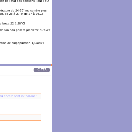
on de l'état des poissons. (ont-il eut
mpérature de 24-25° me semble plus
8, de 28 à 27 et de 27 à 26...)
le betta 22 à 28°C!
té de ton eau posera probleme qu'avec
ictime de surpopulation. Quoiqu'il
u encore sont ils "balloné".