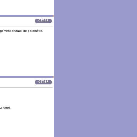
angement brutaux de paramétre.
a lune).