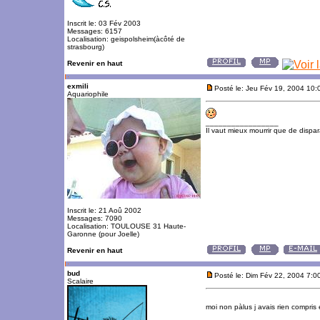
Inscrit le: 03 Fév 2003
Messages: 6157
Localisation: geispolsheim(àcôté de
strasbourg)
Revenir en haut
exmili
Posté le: Jeu Fév 19, 2004 10
Aquariophile
_________________
Il vaut mieux mourrir que de dispara
Inscrit le: 21 Aoû 2002
Messages: 7090
Localisation: TOULOUSE 31 Haute-
Garonne (pour Joelle)
Revenir en haut
bud
Posté le: Dim Fév 22, 2004 7:0
Scalaire
moi non pàlus j avais rien compris