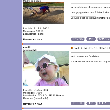
Maitre des lieux
ta population est pas assez homo
Les guppy n'ont rien à faire là d'a
_________________
Le luxe c'est de pouvoir profiter 
Inscrit le: 21 Juin 2002
Messages: 10918
Localisation: paris
Revenir en haut
exmili
Posté le: Mer Fév 18, 2004 12
Aquariophile
tout comme les Scalaires
_________________
Il vaut mieux mourrir que de dispara
Inscrit le: 21 Aoû 2002
Messages: 7090
Localisation: TOULOUSE 31 Haute-
Garonne (pour Joelle)
Revenir en haut