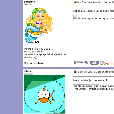
christine
Posté le: Mer Fév 18, 2004 6:5
Discus
est ce que j'ai raté un épisode mai
_________________
J'adore répondre. je réponds 
Inscrit le: 03 Fév 2003
Messages: 6157
Localisation: geispolsheim(àcôté de
strasbourg)
Revenir en haut
tillera
Posté le: Mer Fév 18, 2004 8:0
Scalaire
Moi non plus j'ai pas suivie !!!
_________________
"Kentoc'h mervel eget bezañ saot
Traduction : "Plutôt la mort que la 