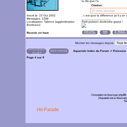
tu dis que t'a
Citation:
15 neon sauvage
Inscrit le: 23 Oct 2002
, c est quoi la difference (si il y 
Messages: 1298
_________________
Localisation: Talence (agglomération
Petit poisson deviendra grand !
Bordeaux)
Revenir en haut
Montrer les messages depuis:
Aquariolo Index du Forum
->
Poissons
Page
4
sur
9
Conception du forum par:
phpBB
| Aquariolo est un forum a
Tra