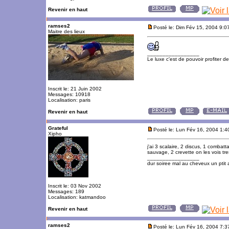
Revenir en haut
ramses2
Posté le: Dim Fév 15, 2004 9:0
Maitre des lieux
_________________
Le luxe c'est de pouvoir profiter 
Inscrit le: 21 Juin 2002
Messages: 10918
Localisation: paris
Revenir en haut
Grateful
Posté le: Lun Fév 16, 2004 1:
Xipho
j'ai 3 scalaire, 2 discus, 1 combat
sauvage, 2 crevette on les vois tr
_________________
dur soiree mal au cheveux un ptit 
Inscrit le: 03 Nov 2002
Messages: 189
Localisation: katmandoo
Revenir en haut
ramses2
Posté le: Lun Fév 16, 2004 7: