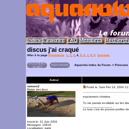
discus j'ai craqué
Aller à la page
Précédente
1
,
2
,
3
,
4
,
5
,
6
,
7
,
8
,
9
Suivante
Aquariolo Index du Forum
->
Poissons
Auteur
ramses2
Posté le: Sam Fév 14, 2004 12
Maitre des lieux
exactement christine.
Tu me parrais incollable sur les d
_________________
Le luxe c'est de pouvoir profiter 
Inscrit le: 21 Juin 2002
Messages: 10918
Localisation: paris