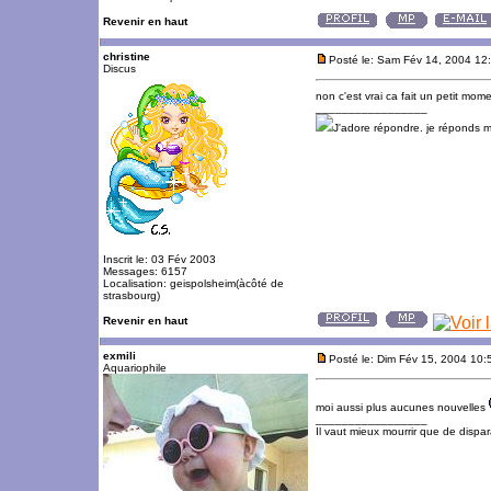
Revenir en haut
christine
Posté le: Sam Fév 14, 2004 12
Discus
non c'est vrai ca fait un petit momen
_________________
J'adore répondre. je réponds 
Inscrit le: 03 Fév 2003
Messages: 6157
Localisation: geispolsheim(àcôté de
strasbourg)
Revenir en haut
exmili
Posté le: Dim Fév 15, 2004 10
Aquariophile
moi aussi plus aucunes nouvelles
_________________
Il vaut mieux mourrir que de dispara