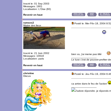
Inscrit le: 01 Sep 2003
Messages: 1901
Localisation: L'Oise (60)
Revenir en haut
ramses2
Posté le: Mer Fév 18, 2004 8:5
Maitre des lieux
Inscrit le: 21 Juin 2002
bien vu, j'ai meme pas tilté
Messages: 10918
_________________
Localisation: paris
Le luxe c'est de pouvoir profiter 
Revenir en haut
christine
Posté le: Jeu Fév 19, 2004 6:4
Discus
ca arrive dans le feu de l'action
_________________
J'adore répondre. je réponds 