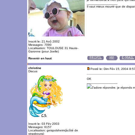
_________________
Il vaut mieux mourrir que de dispara
Inscrit le: 21 Aoû 2002
Messages: 7090
Localisation: TOULOUSE 31 Haute-
Garonne (pour Joelle)
Revenir en haut
christine
Posté le: Dim Fév 15, 2004 8:5
Discus
OK
_________________
J'adore répondre. je réponds 
Inscrit le: 03 Fév 2003
Messages: 6157
Localisation: geispolsheim(àcôté de
strasbourg)