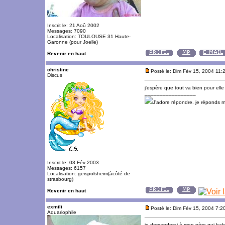
Inscrit le: 21 Aoû 2002
Messages: 7090
Localisation: TOULOUSE 31 Haute-
Garonne (pour Joelle)
Revenir en haut
christine
Posté le: Dim Fév 15, 2004 11:
Discus
j'espère que tout va bien pour elle
_________________
J'adore répondre. je réponds 
Inscrit le: 03 Fév 2003
Messages: 6157
Localisation: geispolsheim(àcôté de
strasbourg)
Revenir en haut
exmili
Posté le: Dim Fév 15, 2004 7:2
Aquariophile
je demanderai à mon père qui habi