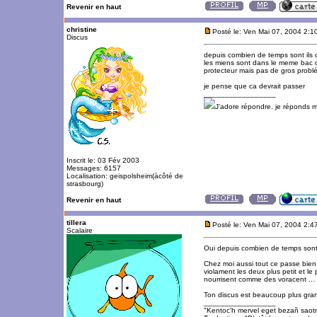
Revenir en haut
christine
Posté le: Ven Mai 07, 2004 2:1
Discus
depuis combien de temps sont ils
les miens sont dans le meme bac d
protecteur mais pas de gros prob
je pense que ca devrait passer
_________________
J'adore répondre. je réponds 
Inscrit le: 03 Fév 2003
Messages: 6157
Localisation: geispolsheim(àcôté de
strasbourg)
Revenir en haut
tillera
Posté le: Ven Mai 07, 2004 2:4
Scalaire
Oui depuis combien de temps sont i
Chez moi aussi tout ce passe bien,
violament les deux plus petit et le
nourrisent comme des voracent ...
Ton discus est beaucoup plus grand
_________________
"Kentoc'h mervel eget bezañ saot