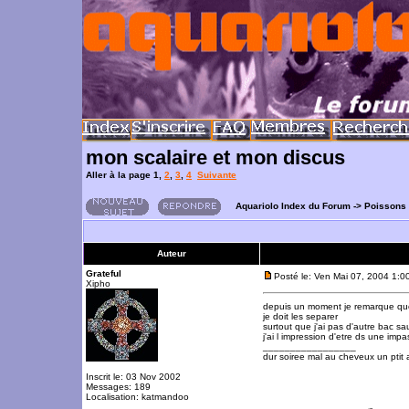
mon scalaire et mon discus
Aller à la page
1
,
2
,
3
,
4
Suivante
Aquariolo Index du Forum
->
Poissons
Auteur
Grateful
Posté le: Ven Mai 07, 2004 1:0
Xipho
depuis un moment je remarque que 
je doit les separer
surtout que j'ai pas d'autre bac sa
j'ai l impression d'etre ds une imp
_________________
dur soiree mal au cheveux un ptit 
Inscrit le: 03 Nov 2002
Messages: 189
Localisation: katmandoo