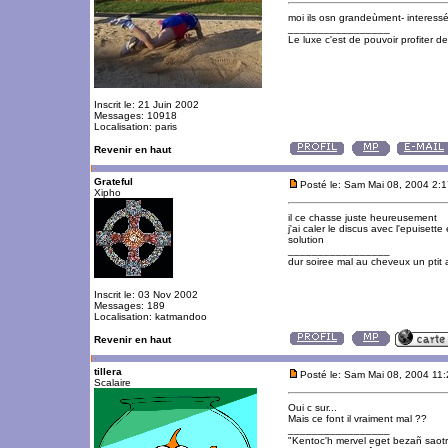
moi ils osn grandeùment- interessé
_________________
Le luxe c'est de pouvoir profiter 
Inscrit le: 21 Juin 2002
Messages: 10918
Localisation: paris
Revenir en haut
Grateful
Posté le: Sam Mai 08, 2004 2:
Xipho
il ce chasse juste heureusement
j'ai caler le discus avec l'epuiset
solution
_________________
dur soiree mal au cheveux un ptit 
Inscrit le: 03 Nov 2002
Messages: 189
Localisation: katmandoo
Revenir en haut
tillera
Posté le: Sam Mai 08, 2004 11
Scalaire
Oui c sur...
Mais ce font il vraiment mal ??
_________________
"Kentoc'h mervel eget bezañ saot