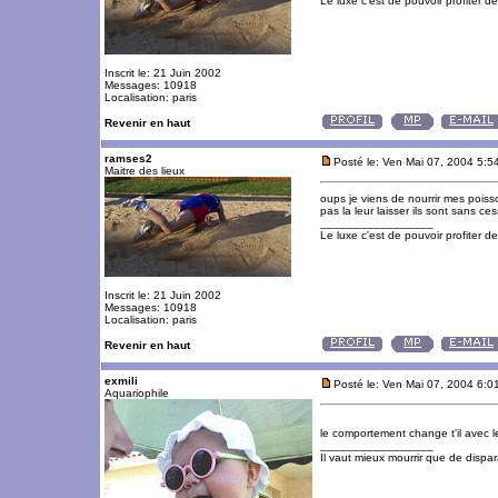
Le luxe c'est de pouvoir profiter 
Inscrit le: 21 Juin 2002
Messages: 10918
Localisation: paris
Revenir en haut
ramses2
Posté le: Ven Mai 07, 2004 5:5
Maitre des lieux
oups je viens de nourrir mes poiss
pas la leur laisser ils sont sans c
_________________
Le luxe c'est de pouvoir profiter 
Inscrit le: 21 Juin 2002
Messages: 10918
Localisation: paris
Revenir en haut
exmili
Posté le: Ven Mai 07, 2004 6:0
Aquariophile
le comportement change t'il avec
_________________
Il vaut mieux mourrir que de dispara