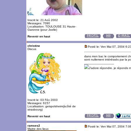
Inscrit le: 21 Aoû 2002
Messages: 7090
Localisation: TOULOUSE 31 Haute-
Garonne (pour Joelle)
Revenir en haut
christine
Posté le: Ven Mai 07, 2004 6:2
Discus
dans mon bac le comportement chan
sont nullement intéréssés par la p
_________________
J'adore répondre. je réponds 
Inscrit le: 03 Fév 2003
Messages: 6157
Localisation: geispolsheim(àcôté de
strasbourg)
Revenir en haut
ramses2
Posté le: Ven Mai 07, 2004 7:0
Maitre des lieux