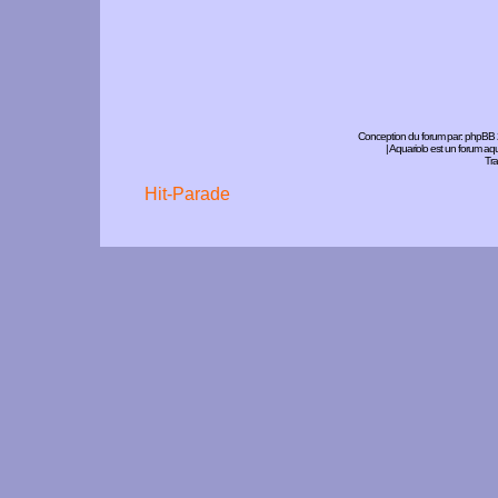
Conception du forum par:
phpBB
| Aquariolo est un forum a
Tra