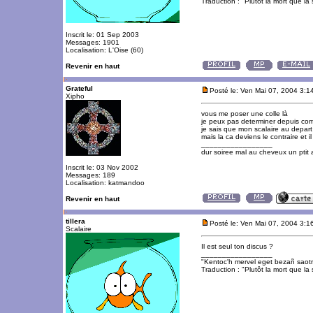
Traduction : "Plutôt la mort que la 
Inscrit le: 01 Sep 2003
Messages: 1901
Localisation: L'Oise (60)
Revenir en haut
Grateful
Posté le: Ven Mai 07, 2004 3:1
Xipho
vous me poser une colle là
je peux pas determiner depuis comb
je sais que mon scalaire au depart 
mais la ca deviens le contraire et i
_________________
dur soiree mal au cheveux un ptit 
Inscrit le: 03 Nov 2002
Messages: 189
Localisation: katmandoo
Revenir en haut
tillera
Posté le: Ven Mai 07, 2004 3:1
Scalaire
Il est seul ton discus ?
_________________
"Kentoc'h mervel eget bezañ saot
Traduction : "Plutôt la mort que la 