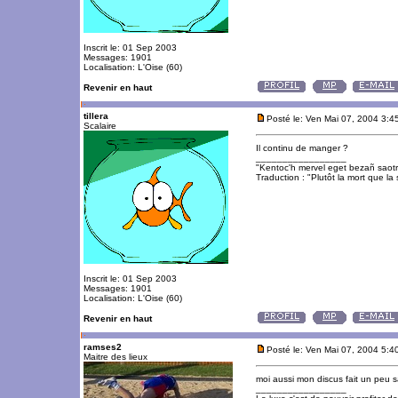
Inscrit le: 01 Sep 2003
Messages: 1901
Localisation: L'Oise (60)
Revenir en haut
tillera
Posté le: Ven Mai 07, 2004 3:4
Scalaire
Il continu de manger ?
_________________
"Kentoc'h mervel eget bezañ saot
Traduction : "Plutôt la mort que la 
Inscrit le: 01 Sep 2003
Messages: 1901
Localisation: L'Oise (60)
Revenir en haut
ramses2
Posté le: Ven Mai 07, 2004 5:4
Maitre des lieux
moi aussi mon discus fait un peu s
_________________