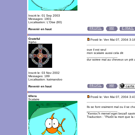
Inscrit le: 01 Sep 2003
Messages: 1901
Localisation: L'Oise (60)
Revenir en haut
Grateful
Posté le: Ven Mai 07, 2004 3:1
Xipho
oue il est seul
mon scalaire aussi cela dit
_________________
dur soiree mal au cheveux un ptit 
Inscrit le: 03 Nov 2002
Messages: 189
Localisation: katmandoo
Revenir en haut
tillera
Posté le: Ven Mai 07, 2004 3:4
Scalaire
Ils se font vraiment mal ou il se 
_________________
"Kentoc'h mervel eget bezañ saot
Traduction : "Plutôt la mort que la 