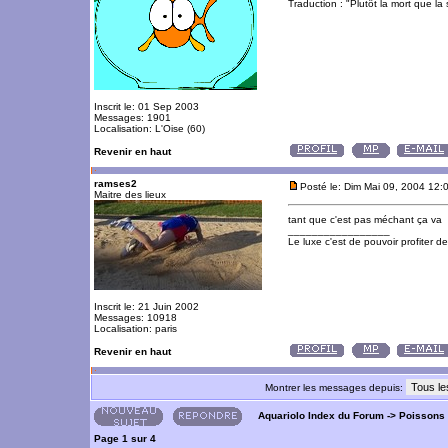
Traduction : "Plutôt la mort que la 
Inscrit le: 01 Sep 2003
Messages: 1901
Localisation: L'Oise (60)
Revenir en haut
ramses2
Posté le: Dim Mai 09, 2004 12:
Maitre des lieux
tant que c'est pas méchant ça va
_________________
Le luxe c'est de pouvoir profiter 
Inscrit le: 21 Juin 2002
Messages: 10918
Localisation: paris
Revenir en haut
Montrer les messages depuis:
Aquariolo Index du Forum
->
Poissons
Page
1
sur
4