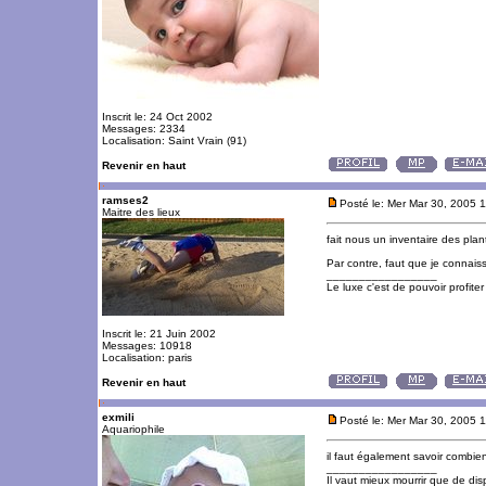
Inscrit le: 24 Oct 2002
Messages: 2334
Localisation: Saint Vrain (91)
Revenir en haut
ramses2
Posté le: Mer Mar 30, 2005 
Maitre des lieux
fait nous un inventaire des plan
Par contre, faut que je connai
_________________
Le luxe c'est de pouvoir profite
Inscrit le: 21 Juin 2002
Messages: 10918
Localisation: paris
Revenir en haut
exmili
Posté le: Mer Mar 30, 2005 
Aquariophile
il faut également savoir combien
_________________
Il vaut mieux mourrir que de disp