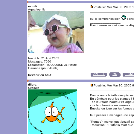
exmili
Posté le: Mer Mar 30, 2005 
Aquariophile
oui je comprends bien
donc 
_________________
Il vaut mieux mourrir que de disp
Inscrit le: 21 Aoû 2002
Messages: 7090
Localisation: TOULOUSE 31 Haute-
Garonne (pour Joelle)
Revenir en haut
tillera
Posté le: Mer Mar 30, 2005 
Scalaire
Donne nous la taille des pieces
En générale pour les plantes il 
- de leur taille hauteur et large
- de leur besoine en lumières
Ensuite on joue sur les formes e
faut penser a ménager une espac
_________________
"Kentoc'h mervel eget bezañ sa
Traduction : "Plutôt la mort que 