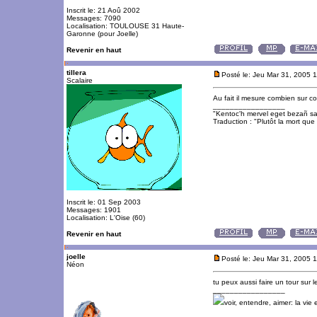
Inscrit le: 21 Aoû 2002
Messages: 7090
Localisation: TOULOUSE 31 Haute-
Garonne (pour Joelle)
Revenir en haut
tillera
Posté le: Jeu Mar 31, 2005 
Scalaire
Au fait il mesure combien sur c
_________________
"Kentoc'h mervel eget bezañ sa
Traduction : "Plutôt la mort que 
Inscrit le: 01 Sep 2003
Messages: 1901
Localisation: L'Oise (60)
Revenir en haut
joelle
Posté le: Jeu Mar 31, 2005 
Néon
tu peux aussi faire un tour sur 
_________________
voir, entendre, aimer: la vie