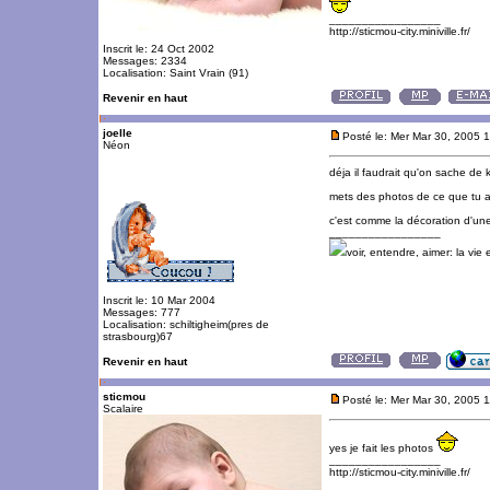
_________________
http://sticmou-city.miniville.fr/
Inscrit le: 24 Oct 2002
Messages: 2334
Localisation: Saint Vrain (91)
Revenir en haut
joelle
Posté le: Mer Mar 30, 2005 
Néon
déja il faudrait qu'on sache de 
mets des photos de ce que tu a
c'est comme la décoration d'un
_________________
voir, entendre, aimer: la vie
Inscrit le: 10 Mar 2004
Messages: 777
Localisation: schiltigheim(pres de
strasbourg)67
Revenir en haut
sticmou
Posté le: Mer Mar 30, 2005 
Scalaire
yes je fait les photos
_________________
http://sticmou-city.miniville.fr/