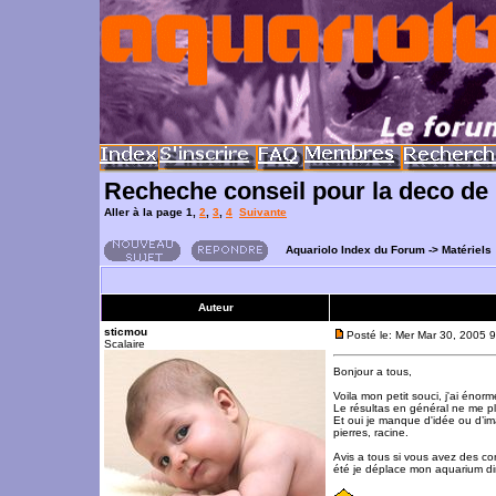
Recheche conseil pour la deco d
Aller à la page
1
,
2
,
3
,
4
Suivante
Aquariolo Index du Forum
->
Matériels
Auteur
sticmou
Posté le: Mer Mar 30, 2005 
Scalaire
Bonjour a tous,
Voila mon petit souci, j'ai éno
Le résultas en général ne me pl
Et oui je manque d'idée ou d’i
pierres, racine.
Avis a tous si vous avez des con
été je déplace mon aquarium dir