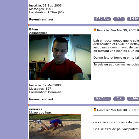
Inscrit le: 01 Sep 2003
Messages: 1901
Localisation: L'Oise (60)
Revenir en haut
Ethan
Posté le: Mer Mar 30, 2005 
Aquariophile
bah en deco jtrouve que le spie
deterioration et FACIL de nettoy
verdoyante devant avec de vaste
en mettant une plantes a un end
Donne foto et forme et on te fai
_________________
Je suis un peu comme les poisson
Inscrit le: 02 Mai 2003
Messages: 357
Localisation: Beauvais
Revenir en haut
ramses2
Posté le: Mer Mar 30, 2005 
Maitre des lieux
on va faire un concours du plu
_________________
Le luxe c'est de pouvoir profite