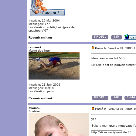
Inscrit le: 10 Mar 2004
Messages: 777
Localisation: schiltigheim(pres de
strasbourg)67
Revenir en haut
ramses2
Posté le: Ven Avr 01, 2005 
Maitre des lieux
tillera son aqua fait 550L
_________________
Le luxe c'est de pouvoir profite
Inscrit le: 21 Juin 2002
Messages: 10918
Localisation: paris
Revenir en haut
sticmou
Posté le: Ven Avr 01, 2005 
Scalaire
yes
Suite a mon grand nettoyage j'
_________________
http://sticmou-city.miniville.fr/