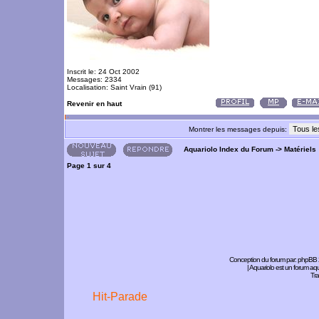
Inscrit le: 24 Oct 2002
Messages: 2334
Localisation: Saint Vrain (91)
Revenir en haut
Montrer les messages depuis:
Aquariolo Index du Forum
->
Matériels
Page
1
sur
4
Conception du forum par:
phpBB
| Aquariolo est un forum a
Tra