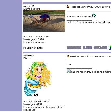
ramses2
Posté le: Mer Fév 22, 2006 10:54 
Maitre des lieux
Tout va pour le mieux
_________________
Le luxe c'est de pouvoir profiter de so
Inscrit le: 21 Juin 2002
Messages: 10918
Localisation: paris
Revenir en haut
christine
Posté le: Jeu Fév 23, 2006 11:12 
Discus
cool
_________________
J'adore répondre. je réponds même
Inscrit le: 03 Fév 2003
Messages: 6157
Localisation: geispolsheim(àcôté de
strasbourg)