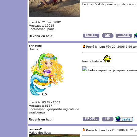
_________________
Le luxe c'est de pouvoir profiter de so
Inscrit le: 21 Juin 2002
Messages: 10918
Localisation: paris
Revenir en haut
christine
Posté le: Lun Fév 20, 2006 7:56 a
Discus
bonne balade
_________________
J'adore répondre. je réponds même
Inscrit le: 03 Fév 2003
Messages: 6157
Localisation: geispolsheim(àcôté de
strasbourg)
Revenir en haut
ramses2
Posté le: Lun Fév 20, 2006 10:21 
Maitre des lieux