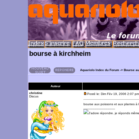
bourse à kirchheim
Aquariolo Index du Forum
->
Bourse a
Auteur
christine
Posté le: Dim Fév 19, 2006 2:07 pm
Discus
bourse aux poissons et aux plantes à 
_________________
J'adore répondre. je réponds même