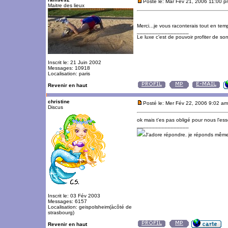
Posté le: Mar Fév 21, 2006 11:00 
Maitre des lieux
Merci...je vous raconterais tout en te
_________________
Le luxe c'est de pouvoir profiter de so
Inscrit le: 21 Juin 2002
Messages: 10918
Localisation: paris
Revenir en haut
christine
Posté le: Mer Fév 22, 2006 9:02 am
Discus
ok mais t'es pas obligé pour nous l'ess
_________________
J'adore répondre. je réponds même
Inscrit le: 03 Fév 2003
Messages: 6157
Localisation: geispolsheim(àcôté de
strasbourg)
Revenir en haut