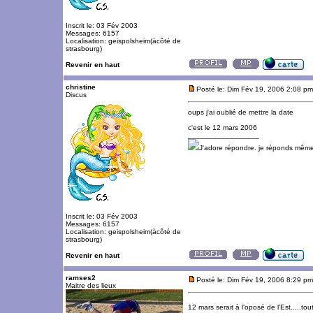
Inscrit le: 03 Fév 2003
Messages: 6157
Localisation: geispolsheim(àcôté de
strasbourg)
Revenir en haut
christine
Posté le: Dim Fév 19, 2006 2:08 pm
Discus
oups j'ai oublié de mettre la date
c'est le 12 mars 2006
_________________
J'adore répondre. je réponds même
Inscrit le: 03 Fév 2003
Messages: 6157
Localisation: geispolsheim(àcôté de
strasbourg)
Revenir en haut
ramses2
Posté le: Dim Fév 19, 2006 8:29 pm
Maitre des lieux
12 mars serait à l'oposé de l'Est.....to