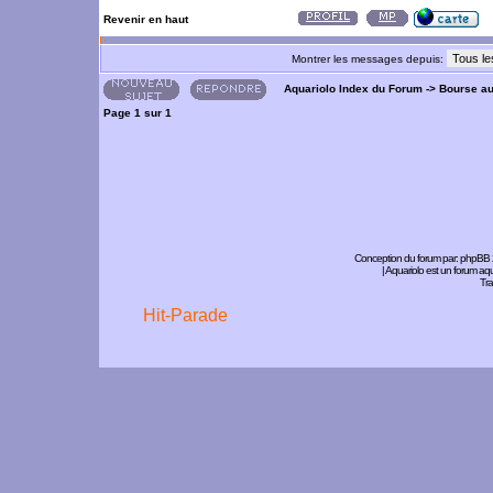
Revenir en haut
Montrer les messages depuis:
Aquariolo Index du Forum
->
Bourse a
Page
1
sur
1
Conception du forum par:
phpBB
| Aquariolo est un forum a
Tra