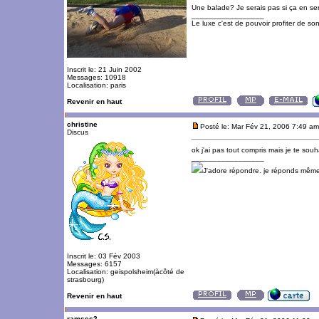
Une balade? Je serais pas si ça en ser
_________________
Le luxe c'est de pouvoir profiter de so
Inscrit le: 21 Juin 2002
Messages: 10918
Localisation: paris
Revenir en haut
christine
Posté le: Mar Fév 21, 2006 7:49 am
Discus
ok j'ai pas tout compris mais je te sou
_________________
J'adore répondre. je réponds même
Inscrit le: 03 Fév 2003
Messages: 6157
Localisation: geispolsheim(àcôté de
strasbourg)
Revenir en haut
ramses2