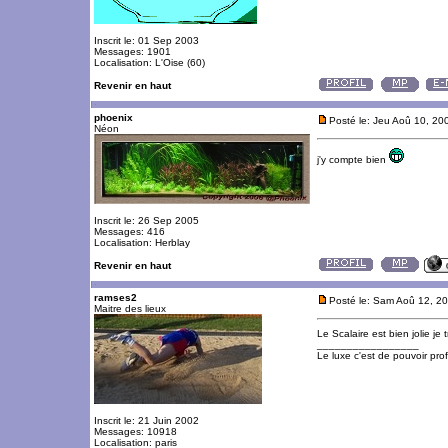
Inscrit le: 01 Sep 2003
Messages: 1901
Localisation: L'Oise (60)
Revenir en haut
phoenix
Posté le: Jeu Aoû 10, 2
Néon
j'y compte bien
Inscrit le: 26 Sep 2005
Messages: 416
Localisation: Herblay
Revenir en haut
ramses2
Posté le: Sam Aoû 12, 2
Maitre des lieux
Le Scalaire est bien jolie je 
_________________
Le luxe c'est de pouvoir pro
Inscrit le: 21 Juin 2002
Messages: 10918
Localisation: paris