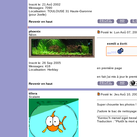
Inscrit le: 21 Aoû 2002
Messages: 7090
Localisation: TOULOUSE 31 Haute-Garonne
(pour Joelle)
Revenir en haut
phoenix
Posté le: Lun Aoû 07, 2
Néon
exmili a écrit:
ou???
Inscrit le: 26 Sep 2005
Messages: 416
en première page
Localisation: Herblay
en fait j'ai mis à jour le pr
Revenir en haut
tillera
Posté le: Jeu Aoû 10, 20
Scalaire
Super chouette les photos !
J'adore le bac de nettoyage,
_________________
"Kentoc'h mervel eget beza
Traduction : "Plutôt la mort q