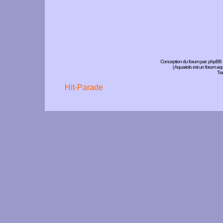
Conception du forum par:
phpBB
| Aquariolo est un forum a
Tra