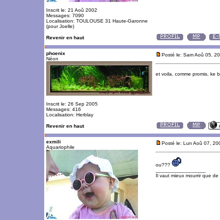
Inscrit le: 21 Aoû 2002
Messages: 7090
Localisation: TOULOUSE 31 Haute-Garonne
(pour Joelle)
Revenir en haut
phoenix
Posté le: Sam Aoû 05, 2
Néon
et voila, comme promis, ke b
Inscrit le: 26 Sep 2005
Messages: 416
Localisation: Herblay
Revenir en haut
exmili
Posté le: Lun Aoû 07, 2
Aquariophile
ou???
_________________
Il vaut mieux mourrir que de 