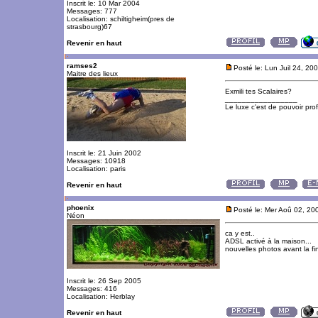
Inscrit le: 10 Mar 2004
Messages: 777
Localisation: schiltigheim(pres de
strasbourg)67
Revenir en haut
ramses2
Posté le: Lun Juil 24, 20
Maitre des lieux
Exmili tes Scalaires?
_________________
Le luxe c'est de pouvoir pro
Inscrit le: 21 Juin 2002
Messages: 10918
Localisation: paris
Revenir en haut
phoenix
Posté le: Mer Aoû 02, 20
Néon
ca y est..
ADSL activé à la maison...
nouvelles photos avant la f
Inscrit le: 26 Sep 2005
Messages: 416
Localisation: Herblay
Revenir en haut