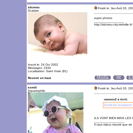
sticmou
Posté le: Jeu Aoû 03, 2
Scalaire
super photos
_________________
http://sticmou-city.miniville.fr/
Inscrit le: 24 Oct 2002
Messages: 2334
Localisation: Saint Vrain (91)
Revenir en haut
exmili
Posté le: Jeu Aoû 03, 2
Aquariophile
ramses2 a écrit:
Exmili tes Scalaires?
ILS VONT BIEN MAIS LES
_________________
Il vaut mieux mourrir que de 