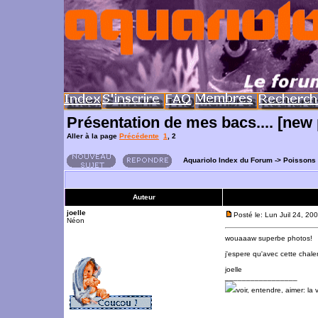
Présentation de mes bacs.... [new 
Aller à la page
Précédente
1
,
2
Aquariolo Index du Forum
->
Poissons
Auteur
joelle
Posté le: Lun Juil 24, 20
Néon
wouaaaw superbe photos!
j'espere qu'avec cette chaler
joelle
_________________
voir, entendre, aimer: la