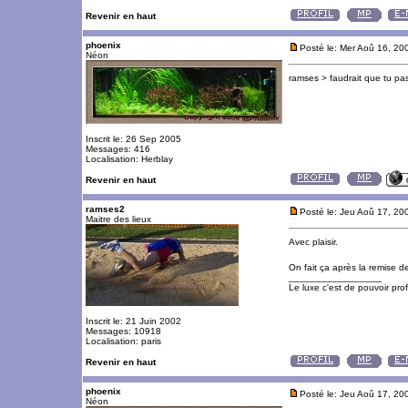
Revenir en haut
phoenix
Posté le: Mer Aoû 16, 20
Néon
ramses > faudrait que tu pas
Inscrit le: 26 Sep 2005
Messages: 416
Localisation: Herblay
Revenir en haut
ramses2
Posté le: Jeu Aoû 17, 20
Maitre des lieux
Avec plaisir.
On fait ça après la remise
_________________
Le luxe c'est de pouvoir pro
Inscrit le: 21 Juin 2002
Messages: 10918
Localisation: paris
Revenir en haut
phoenix
Posté le: Jeu Aoû 17, 20
Néon