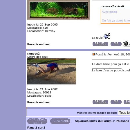
ramses2 a écrit:
Avec plaisir.
On fait ça après la
Inscrit le: 26 Sep 2005
Messages: 416
Localisation: Herblay
ca roule
Revenir en haut
ramses2
Posté le: Ven Aoû 18, 2
Maitre des lieux
La date limite pour ça est l
_________________
Le luxe c'est de pouvoir pro
Inscrit le: 21 Juin 2002
Messages: 10918
Localisation: paris
Revenir en haut
Montrer les messages depuis:
Aquariolo Index du Forum
->
Poissons
Page
2
sur
2