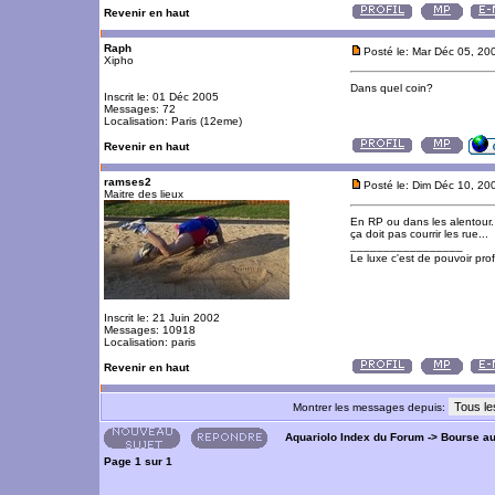
Revenir en haut
Raph
Posté le: Mar Déc 05, 20
Xipho
Dans quel coin?
Inscrit le: 01 Déc 2005
Messages: 72
Localisation: Paris (12eme)
Revenir en haut
ramses2
Posté le: Dim Déc 10, 20
Maitre des lieux
En RP ou dans les alentour. 
ça doit pas courrir les rue...
_________________
Le luxe c'est de pouvoir pro
Inscrit le: 21 Juin 2002
Messages: 10918
Localisation: paris
Revenir en haut
Montrer les messages depuis:
Aquariolo Index du Forum
->
Bourse a
Page
1
sur
1