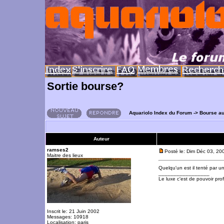
Sortie bourse?
Aquariolo Index du Forum
->
Bourse a
Auteur
ramses2
Posté le: Dim Déc 03, 20
Maitre des lieux
Quelqu'un est il tenté par 
_________________
Le luxe c'est de pouvoir pro
Inscrit le: 21 Juin 2002
Messages: 10918
Localisation: paris