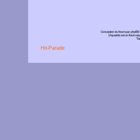
Conception du forum par:
phpBB
| Aquariolo est un forum a
Tra