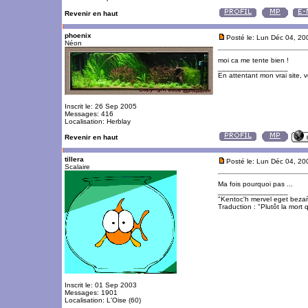
Revenir en haut
phoenix
Posté le: Lun Déc 04, 2
Néon
moi ca me tente bien !
_________________
En attentant mon vrai site, 
Inscrit le: 26 Sep 2005
Messages: 416
Localisation: Herblay
Revenir en haut
tillera
Posté le: Lun Déc 04, 2
Scalaire
Ma fois pourquoi pas ...
_________________
"Kentoc'h mervel eget beza
Traduction : "Plutôt la mort q
Inscrit le: 01 Sep 2003
Messages: 1901
Localisation: L'Oise (60)