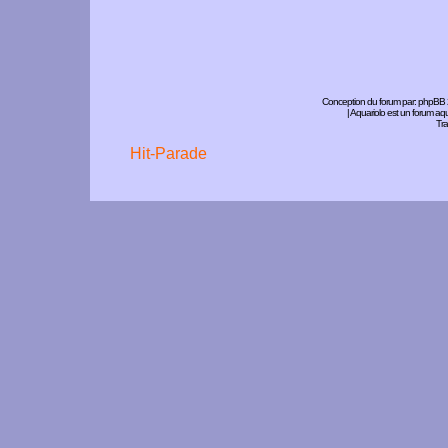
Conception du forum par:
phpBB
| Aquariolo est un forum a
Tra