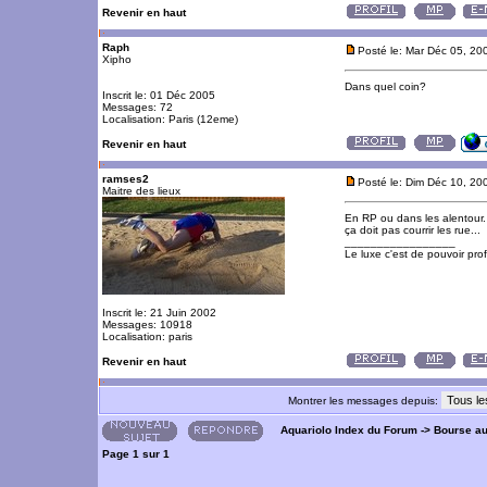
Revenir en haut
Raph
Posté le: Mar Déc 05, 20
Xipho
Dans quel coin?
Inscrit le: 01 Déc 2005
Messages: 72
Localisation: Paris (12eme)
Revenir en haut
ramses2
Posté le: Dim Déc 10, 20
Maitre des lieux
En RP ou dans les alentour. 
ça doit pas courrir les rue...
_________________
Le luxe c'est de pouvoir pro
Inscrit le: 21 Juin 2002
Messages: 10918
Localisation: paris
Revenir en haut
Montrer les messages depuis:
Aquariolo Index du Forum
->
Bourse a
Page
1
sur
1