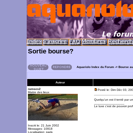
Sortie bourse?
Aquariolo Index du Forum
->
Bourse a
Auteur
ramses2
Posté le: Dim Déc 03, 20
Maitre des lieux
Quelqu'un est il tenté par 
_________________
Le luxe c'est de pouvoir pro
Inscrit le: 21 Juin 2002
Messages: 10918
Localisation: paris