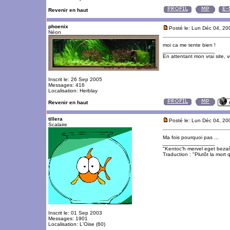
Revenir en haut
phoenix
Posté le: Lun Déc 04, 2
Néon
moi ca me tente bien !
_________________
En attentant mon vrai site, 
Inscrit le: 26 Sep 2005
Messages: 416
Localisation: Herblay
Revenir en haut
tillera
Posté le: Lun Déc 04, 2
Scalaire
Ma fois pourquoi pas ...
_________________
"Kentoc'h mervel eget beza
Traduction : "Plutôt la mort q
Inscrit le: 01 Sep 2003
Messages: 1901
Localisation: L'Oise (60)