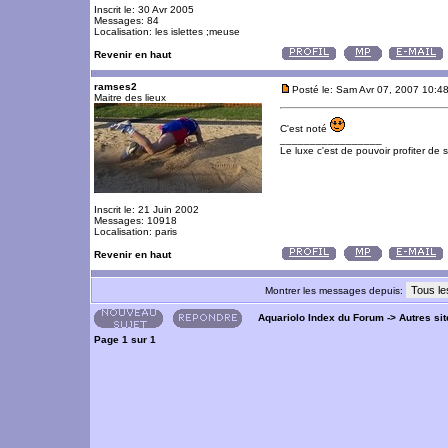
Inscrit le: 30 Avr 2005
Messages: 84
Localisation: les islettes ;meuse
Revenir en haut
ramses2
Posté le: Sam Avr 07, 2007 10:4
Maitre des lieux
C'est noté
_________________
Le luxe c'est de pouvoir profiter de
Inscrit le: 21 Juin 2002
Messages: 10918
Localisation: paris
Revenir en haut
Montrer les messages depuis:
Aquariolo Index du Forum
->
Autres si
Page
1
sur
1