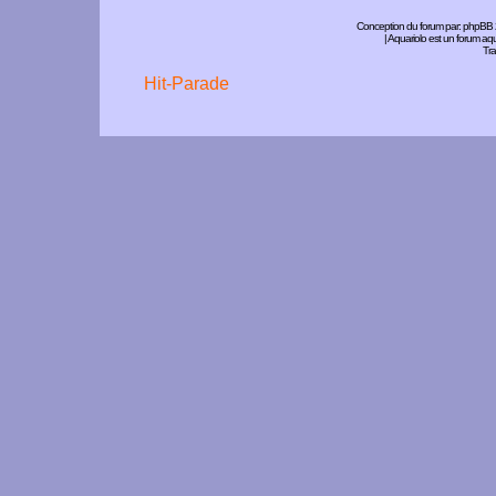
Conception du forum par:
phpBB
| Aquariolo est un forum a
Tra