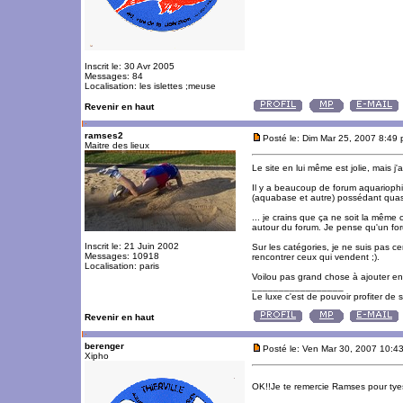
Inscrit le: 30 Avr 2005
Messages: 84
Localisation: les islettes ;meuse
Revenir en haut
ramses2
Posté le: Dim Mar 25, 2007 8:49
Maitre des lieux
Le site en lui même est jolie, mais j'
Il y a beaucoup de forum aquariophil
(aquabase et autre) possédant quasi
... je crains que ça ne soit la même 
autour du forum. Je pense qu'un foru
Inscrit le: 21 Juin 2002
Sur les catégories, je ne suis pas c
Messages: 10918
rencontrer ceux qui vendent ;).
Localisation: paris
Voilou pas grand chose à ajouter en
_________________
Le luxe c'est de pouvoir profiter de
Revenir en haut
berenger
Posté le: Ven Mar 30, 2007 10:4
Xipho
OK!!Je te remercie Ramses pour tyes