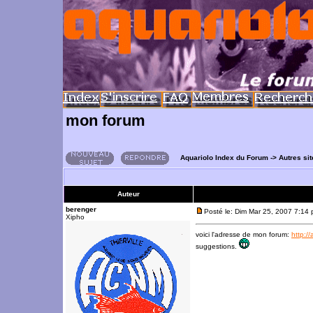
mon forum
Aquariolo Index du Forum
->
Autres si
Auteur
berenger
Posté le: Dim Mar 25, 2007 7:14
Xipho
voici l'adresse de mon forum:
http:/
suggestions.