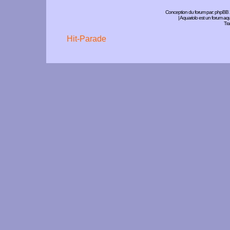
Conception du forum par:
phpBB
| Aquariolo est un forum a
Tra