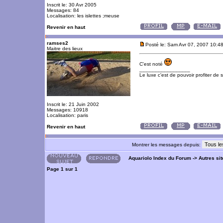
Inscrit le: 30 Avr 2005
Messages: 84
Localisation: les islettes ;meuse
Revenir en haut
ramses2
Posté le: Sam Avr 07, 2007 10:4
Maitre des lieux
C'est noté
_________________
Le luxe c'est de pouvoir profiter de
Inscrit le: 21 Juin 2002
Messages: 10918
Localisation: paris
Revenir en haut
Montrer les messages depuis:
Aquariolo Index du Forum
->
Autres si
Page
1
sur
1