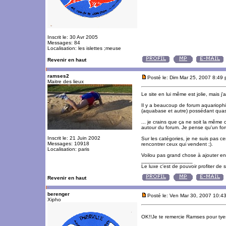
Inscrit le: 30 Avr 2005
Messages: 84
Localisation: les islettes ;meuse
Revenir en haut
ramses2
Posté le: Dim Mar 25, 2007 8:49
Maitre des lieux
Le site en lui même est jolie, mais j'
Il y a beaucoup de forum aquariophil
(aquabase et autre) possédant quasi
... je crains que ça ne soit la même 
autour du forum. Je pense qu'un foru
Inscrit le: 21 Juin 2002
Sur les catégories, je ne suis pas c
Messages: 10918
rencontrer ceux qui vendent ;).
Localisation: paris
Voilou pas grand chose à ajouter en
_________________
Le luxe c'est de pouvoir profiter de
Revenir en haut
berenger
Posté le: Ven Mar 30, 2007 10:4
Xipho
OK!!Je te remercie Ramses pour tyes