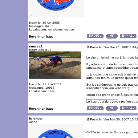
Inscrit le: 30 Avr 2005
Messages: 84
Localisation: les islettes ;meuse
Revenir en haut
ramses2
Posté le: Dim Mar 25, 2007 8:49
Maitre des lieux
Le site en lui même est jolie, mais j'
Il y a beaucoup de forum aquariophil
(aquabase et autre) possédant quasi
... je crains que ça ne soit la même 
autour du forum. Je pense qu'un foru
Inscrit le: 21 Juin 2002
Sur les catégories, je ne suis pas c
Messages: 10918
rencontrer ceux qui vendent ;).
Localisation: paris
Voilou pas grand chose à ajouter en
_________________
Le luxe c'est de pouvoir profiter de
Revenir en haut
berenger
Posté le: Ven Mar 30, 2007 10:4
Xipho
OK!!Je te remercie Ramses pour tyes