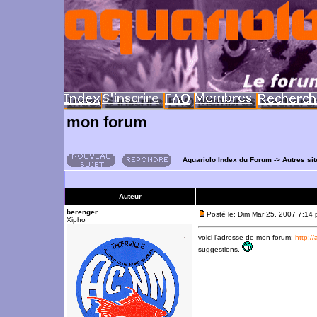
mon forum
Aquariolo Index du Forum
->
Autres si
Auteur
berenger
Posté le: Dim Mar 25, 2007 7:14
Xipho
voici l'adresse de mon forum:
http:/
suggestions.