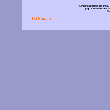
Conception du forum par:
phpBB
| Aquariolo est un forum a
Tra