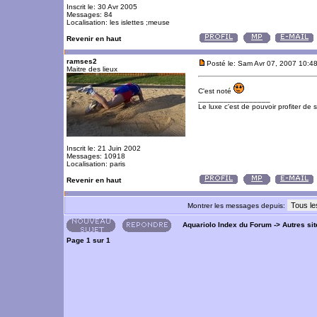
Inscrit le: 30 Avr 2005
Messages: 84
Localisation: les islettes ;meuse
Revenir en haut
ramses2
Posté le: Sam Avr 07, 2007 10:4
Maitre des lieux
C'est noté
_________________
Le luxe c'est de pouvoir profiter de
Inscrit le: 21 Juin 2002
Messages: 10918
Localisation: paris
Revenir en haut
Montrer les messages depuis:
Aquariolo Index du Forum
->
Autres si
Page
1
sur
1