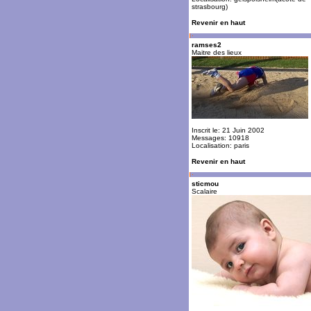
strasbourg)
Revenir en haut
ramses2
Maitre des lieux
Inscrit le: 21 Juin 2002
Messages: 10918
Localisation: paris
Revenir en haut
sticmou
Scalaire