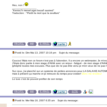
Heu, non !
_________________
"Kentoc'h mervel eget bezañ saotred"
Traduction : "Plutôt la mort que la souillure"
Posté le: Dim Mai 13, 2007 10:16 pm
Sujet du message:
Coucou! Mais non ce forum n'est pas à l'abondon. Il a encore un webmaster. Je m'ex
J'étais donc partie à mon stage d'Athlé avec un retour - fatigué - de mon stage d'Athlé l
(phéphé toutes mes excuses. Plus que de ne pas être venu je m'en veux de ne pas t'
Sur ceux, j'ai planché sur un systeme de petites annonces pour LA GALAXIE AUTOMO
mais à présent ça marche et je retrouve du temps pour exister!
Donc me revoilou!
_________________
Le luxe c'est de pouvoir profiter de son temps
Posté le: Mer Mai 16, 2007 6:35 am
Sujet du message: