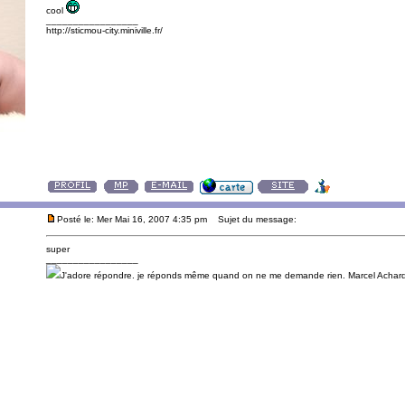
cool
_________________
http://sticmou-city.miniville.fr/
Posté le: Mer Mai 16, 2007 4:35 pm
Sujet du message:
super
_________________
J'adore répondre. je réponds même quand on ne me demande rien. Marcel Achard(