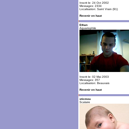
Inscrit le: 24 Oct 2002
Messages: 2334
Localisation: Saint Vrain (91)
Revenir en haut
Ethan
Aquariophile
Inscrit le: 02 Mai 2003
Messages: 357
Localisation: Beauvais
Revenir en haut
sticmou
Scalaire