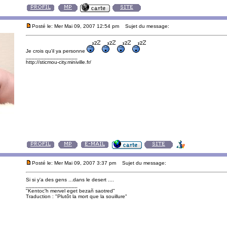
Posté le: Mer Mai 09, 2007 12:54 pm
Sujet du message:
Je crois qu'il ya personne
_________________
http://sticmou-city.miniville.fr/
Posté le: Mer Mai 09, 2007 3:37 pm
Sujet du message:
Si si y'a des gens ...dans le desert ....
_________________
"Kentoc'h mervel eget bezañ saotred"
Traduction : "Plutôt la mort que la souillure"