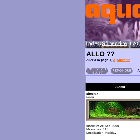
ALLO ??
Aller à la page
1
,
2
Suivante
A
Auteur
phoenix
Néon
Inscrit le: 26 Sep 2005
Messages: 416
Localisation: Herblay