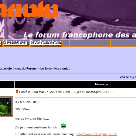
quariolo Index du Forum
->
Le forum Hors sujet
Voir le suj
Message
Posté le: Lun Mai 07, 2007 9:18 am
Sujet du message: ALLO ??
il y a quelqu'un ??
youhou....
merde il y a de l'écho....
j'ai peur tout seul dans le noir....
_________________
En attentant mon vrai site, voila mon blog :
http://karadhok.skyblog.com/