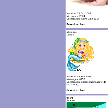
Inscrit le: 24 Oct 2002
Messages: 2334
Localisation: Saint Vrain (91)
Revenir en haut
christine
Discus
Inscrit le: 03 Fév 2003
Messages: 6157
Localisation: geispolsheim(àcôté de
strasbourg)
Revenir en haut
tillera
Scalaire