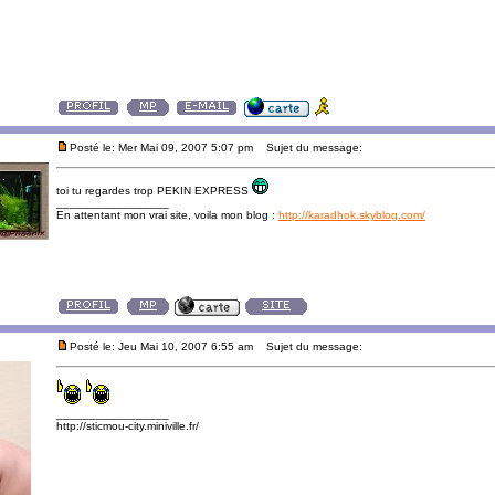
Posté le: Mer Mai 09, 2007 5:07 pm
Sujet du message:
toi tu regardes trop PEKIN EXPRESS
_________________
En attentant mon vrai site, voila mon blog :
http://karadhok.skyblog.com/
Posté le: Jeu Mai 10, 2007 6:55 am
Sujet du message:
_________________
http://sticmou-city.miniville.fr/