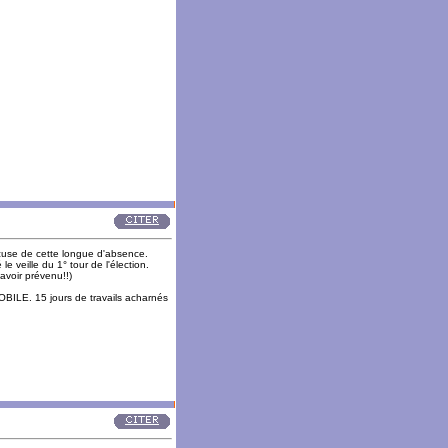
cuse de cette longue d'absence.
e veille du 1° tour de l'élection.
avoir prévenu!!)
BILE. 15 jours de travails acharnés