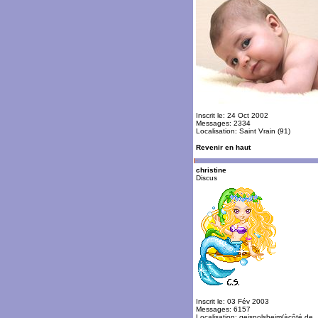
Inscrit le: 24 Oct 2002
Messages: 2334
Localisation: Saint Vrain (91)
Revenir en haut
christine
Discus
Inscrit le: 03 Fév 2003
Messages: 6157
Localisation: geispolsheim(àcôté de