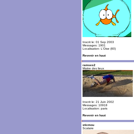
Inscrit le: 01 Sep 2003
Messages: 1901
Localisation: L'Oise (60)
Revenir en haut
ramses2
Maitre des lieux
Inscrit le: 21 Juin 2002
Messages: 10918
Localisation: paris
Revenir en haut
sticmou
Scalaire