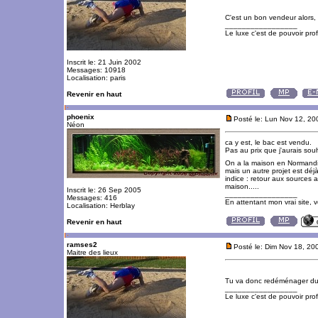
C'est un bon vendeur alors,
_________________
Le luxe c'est de pouvoir pro
Inscrit le: 21 Juin 2002
Messages: 10918
Localisation: paris
Revenir en haut
phoenix
Posté le: Lun Nov 12, 2
Néon
ca y est, le bac est vendu.
Pas au prix que j'aurais souh
On a la maison en Normandie
mais un autre projet est déj
indice : retour aux sources a
maison.....
Inscrit le: 26 Sep 2005
_________________
Messages: 416
En attentant mon vrai site, 
Localisation: Herblay
Revenir en haut
ramses2
Posté le: Dim Nov 18, 20
Maitre des lieux
Tu va donc redéménager du
_________________
Le luxe c'est de pouvoir pro