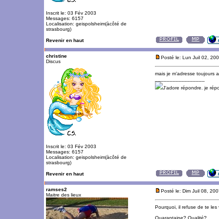
Inscrit le: 03 Fév 2003
Messages: 6157
Localisation: geispolsheim(àcôté de
strasbourg)
Revenir en haut
christine
Posté le: Lun Juil 02, 20
Discus
mais je m'adresse toujours
_________________
J'adore répondre. je ré
Inscrit le: 03 Fév 2003
Messages: 6157
Localisation: geispolsheim(àcôté de
strasbourg)
Revenir en haut
ramses2
Posté le: Dim Juil 08, 20
Maitre des lieux
Pourquoi, il refuse de te le
Quarantaine? Qualité?