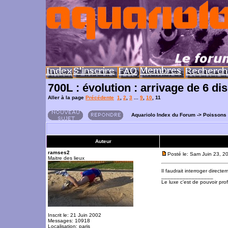
700L : évolution : arrivage de 6 di
Aller à la page
Précédente
1
,
2
,
3
...
9
,
10
,
11
Aquariolo Index du Forum
->
Poissons
Auteur
ramses2
Posté le: Sam Juin 23, 2
Maitre des lieux
Il faudrait interroger directem
_________________
Le luxe c'est de pouvoir pro
Inscrit le: 21 Juin 2002
Messages: 10918
Localisation: paris