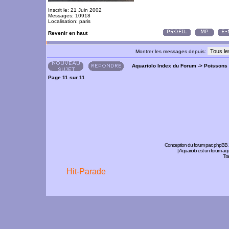
Inscrit le: 21 Juin 2002
Messages: 10918
Localisation: paris
Revenir en haut
Montrer les messages depuis:
Aquariolo Index du Forum
->
Poissons
Page
11
sur
11
Conception du forum par:
phpBB
| Aquariolo est un forum a
Tra