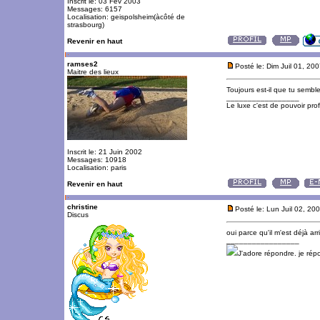
Inscrit le: 03 Fév 2003
Messages: 6157
Localisation: geispolsheim(àcôté de
strasbourg)
Revenir en haut
ramses2
Posté le: Dim Juil 01, 20
Maitre des lieux
Toujours est-il que tu sembl
_________________
Le luxe c'est de pouvoir pro
Inscrit le: 21 Juin 2002
Messages: 10918
Localisation: paris
Revenir en haut
christine
Posté le: Lun Juil 02, 20
Discus
oui parce qu'il m'est déjà ar
_________________
J'adore répondre. je ré