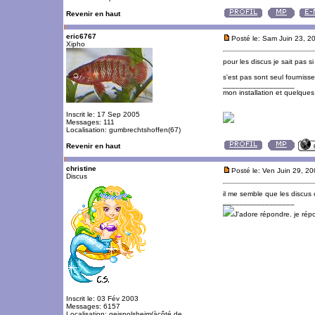
Revenir en haut
eric6767
Posté le: Sam Juin 23, 2
Xipho
pour les discus je sait pas si 
s'est pas sont seul fournisse
_________________
mon installation et quelque
Inscrit le: 17 Sep 2005
Messages: 111
Localisation: gumbrechtshoffen(67)
Revenir en haut
christine
Posté le: Ven Juin 29, 2
Discus
il me semble que les discus 
_________________
J'adore répondre. je ré
Inscrit le: 03 Fév 2003
Messages: 6157
Localisation: geispolsheim(àcôté de