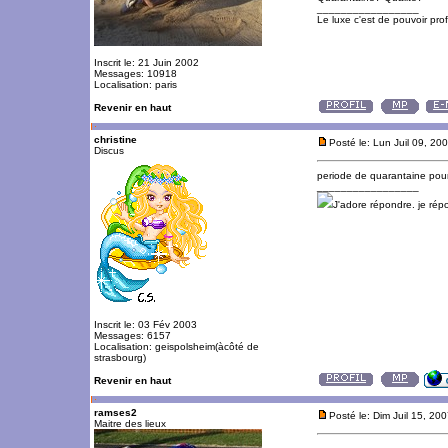
_________________
Le luxe c'est de pouvoir pro
Inscrit le: 21 Juin 2002
Messages: 10918
Localisation: paris
Revenir en haut
christine
Posté le: Lun Juil 09, 20
Discus
periode de quarantaine pour 
_________________
J'adore répondre. je ré
Inscrit le: 03 Fév 2003
Messages: 6157
Localisation: geispolsheim(àcôté de
strasbourg)
Revenir en haut
ramses2
Posté le: Dim Juil 15, 20
Maitre des lieux