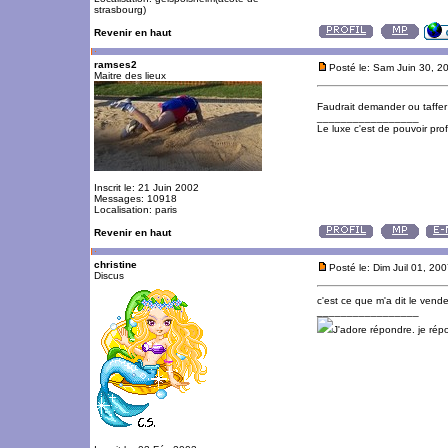
strasbourg)
Revenir en haut
ramses2
Posté le: Sam Juin 30, 2
Maitre des lieux
Faudrait demander ou taffer
_________________
Le luxe c'est de pouvoir pro
Inscrit le: 21 Juin 2002
Messages: 10918
Localisation: paris
Revenir en haut
christine
Posté le: Dim Juil 01, 20
Discus
c'est ce que m'a dit le vend
_________________
J'adore répondre. je ré