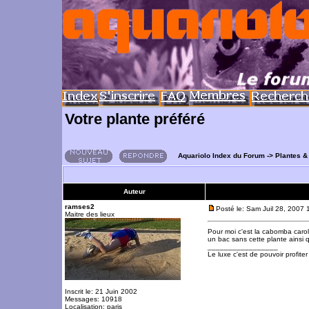
Votre plante préféré
Aquariolo Index du Forum
->
Plantes &
Auteur
ramses2
Posté le: Sam Juil 28, 2007
Maitre des lieux
Pour moi c'est la cabomba caroli
un bac sans cette plante ainsi q
_________________
Le luxe c'est de pouvoir profite
Inscrit le: 21 Juin 2002
Messages: 10918
Localisation: paris