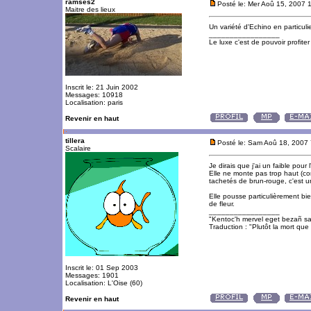
ramses2
Posté le: Mer Aoû 15, 2007 
Maitre des lieux
Un variété d'Echino en particuli
_________________
Le luxe c'est de pouvoir profite
Inscrit le: 21 Juin 2002
Messages: 10918
Localisation: paris
Revenir en haut
tillera
Posté le: Sam Aoû 18, 2007
Scalaire
Je dirais que j'ai un faible pour
Elle ne monte pas trop haut (con
tachetés de brun-rouge, c'est u
Elle pousse particulièrement bi
de fleur.
_________________
"Kentoc'h mervel eget bezañ sa
Traduction : "Plutôt la mort que 
Inscrit le: 01 Sep 2003
Messages: 1901
Localisation: L'Oise (60)
Revenir en haut