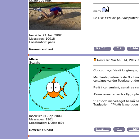
Maitre des lieux
merci
_________________
Le luxe c'est de pouvoir profite
Inscrit le: 21 Juin 2002
Messages: 10918
Localisation: paris
Revenir en haut
tillera
Posté le: Mar Aoû 14, 2007 
Scalaire
Coucou ! (ça faisait longtemps, h
Ma plante préféré reste l'Echin
certaines variété fleurisse et do
Petit inconveniant, certaines v
J'aime assez aussi les Hygrophil
_________________
"Kentoc'h mervel eget bezañ sa
Traduction : "Plutôt la mort que 
Inscrit le: 01 Sep 2003
Messages: 1901
Localisation: L'Oise (60)
Revenir en haut