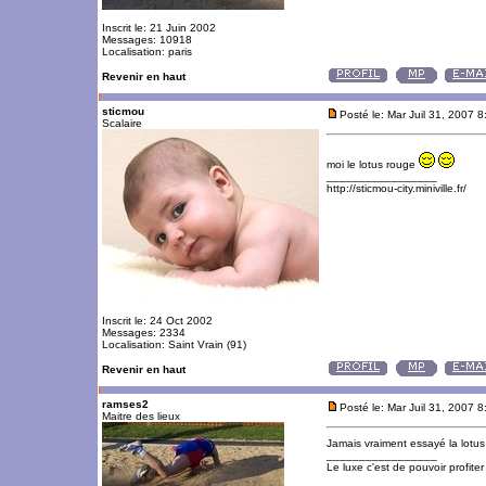
Inscrit le: 21 Juin 2002
Messages: 10918
Localisation: paris
Revenir en haut
sticmou
Posté le: Mar Juil 31, 2007 
Scalaire
moi le lotus rouge
_________________
http://sticmou-city.miniville.fr/
Inscrit le: 24 Oct 2002
Messages: 2334
Localisation: Saint Vrain (91)
Revenir en haut
ramses2
Posté le: Mar Juil 31, 2007 
Maitre des lieux
Jamais vraiment essayé la lotu
_________________
Le luxe c'est de pouvoir profite