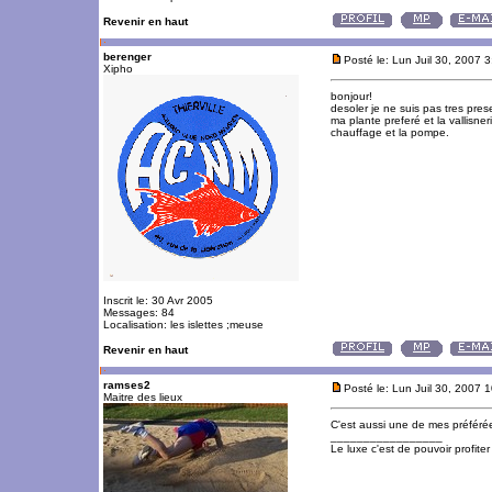
Revenir en haut
berenger
Posté le: Lun Juil 30, 2007 
Xipho
bonjour!
desoler je ne suis pas tres pre
ma plante preferé et la vallisneri
chauffage et la pompe.
Inscrit le: 30 Avr 2005
Messages: 84
Localisation: les islettes ;meuse
Revenir en haut
ramses2
Posté le: Lun Juil 30, 2007 
Maitre des lieux
C'est aussi une de mes préféré
_________________
Le luxe c'est de pouvoir profite