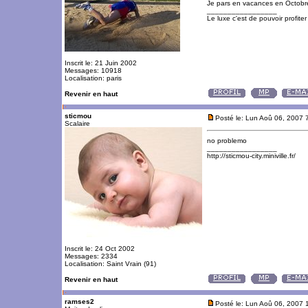
Je pars en vacances en Octobre
_________________
Le luxe c'est de pouvoir profite
Inscrit le: 21 Juin 2002
Messages: 10918
Localisation: paris
Revenir en haut
sticmou
Posté le: Lun Aoû 06, 2007 
Scalaire
no problemo
_________________
http://sticmou-city.miniville.fr/
Inscrit le: 24 Oct 2002
Messages: 2334
Localisation: Saint Vrain (91)
Revenir en haut
ramses2
Posté le: Lun Aoû 06, 2007 