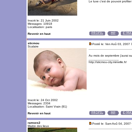
Le luxe c'est de pouvoir profite
Inscrit le: 21 Juin 2002
Messages: 10918
Localisation: paris
Revenir en haut
sticmou
Posté le: Ven Aoû 03, 2007 
Scalaire
Au mois de septembre j'aurai s
_________________
http://sticmou-city.miniville.fr/
Inscrit le: 24 Oct 2002
Messages: 2334
Localisation: Saint Vrain (91)
Revenir en haut
ramses2
Posté le: Sam Aoû 04, 2007
Maitre des lieux