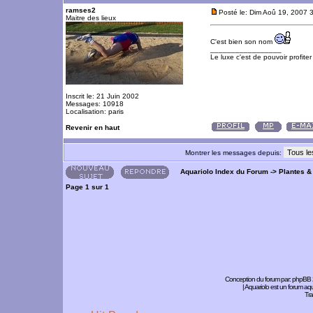
ramses2
Posté le: Dim Aoû 19, 2007 
Maitre des lieux
C'est bien son nom
_________________
Le luxe c'est de pouvoir profite
Inscrit le: 21 Juin 2002
Messages: 10918
Localisation: paris
Revenir en haut
Montrer les messages depuis:
Aquariolo Index du Forum
->
Plantes &
Page
1
sur
1
Conception du forum par:
phpBB
| Aquariolo est un forum a
Tra