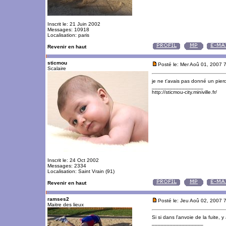
Inscrit le: 21 Juin 2002
Messages: 10918
Localisation: paris
Revenir en haut
sticmou
Posté le: Mer Aoû 01, 2007 
Scalaire
je ne t'avais pas donné un pierd
_________________
http://sticmou-city.miniville.fr/
Inscrit le: 24 Oct 2002
Messages: 2334
Localisation: Saint Vrain (91)
Revenir en haut
ramses2
Posté le: Jeu Aoû 02, 2007 
Maitre des lieux
Si si dans l'anvoie de la fuite, y
_________________