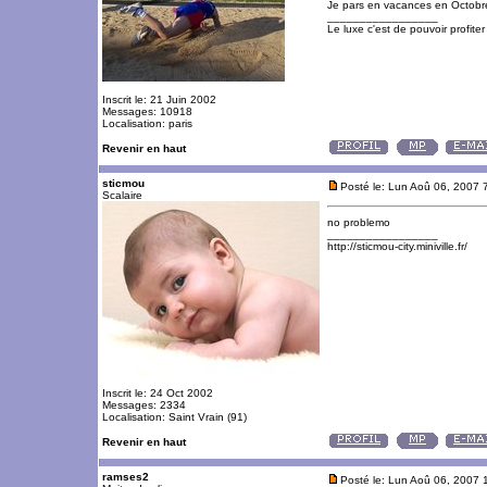
Je pars en vacances en Octobre
_________________
Le luxe c'est de pouvoir profite
Inscrit le: 21 Juin 2002
Messages: 10918
Localisation: paris
Revenir en haut
sticmou
Posté le: Lun Aoû 06, 2007 
Scalaire
no problemo
_________________
http://sticmou-city.miniville.fr/
Inscrit le: 24 Oct 2002
Messages: 2334
Localisation: Saint Vrain (91)
Revenir en haut
ramses2
Posté le: Lun Aoû 06, 2007 