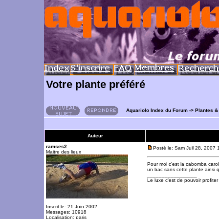
Votre plante préféré
Aquariolo Index du Forum
->
Plantes &
Auteur
ramses2
Posté le: Sam Juil 28, 2007
Maitre des lieux
Pour moi c'est la cabomba caroli
un bac sans cette plante ainsi q
_________________
Le luxe c'est de pouvoir profite
Inscrit le: 21 Juin 2002
Messages: 10918
Localisation: paris