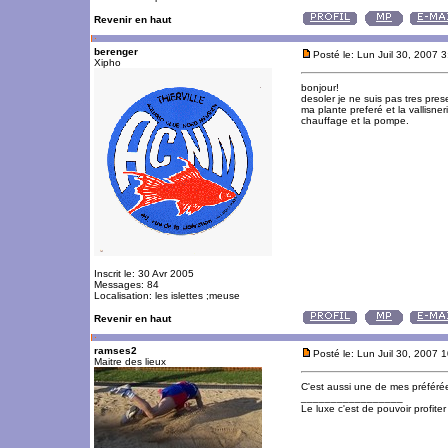
Revenir en haut
berenger
Posté le: Lun Juil 30, 2007 
Xipho
bonjour!
desoler je ne suis pas tres pre
ma plante preferé et la vallisneri
chauffage et la pompe.
Inscrit le: 30 Avr 2005
Messages: 84
Localisation: les islettes ;meuse
Revenir en haut
ramses2
Posté le: Lun Juil 30, 2007 
Maitre des lieux
C'est aussi une de mes préféré
_________________
Le luxe c'est de pouvoir profite