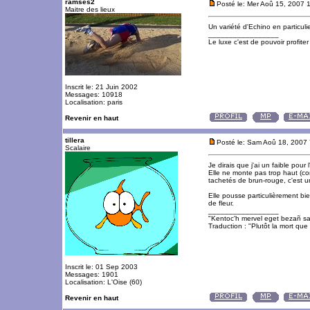
ramses2
Posté le: Mer Aoû 15, 2007 
Maitre des lieux
Un variété d'Echino en particuli
_________________
Le luxe c'est de pouvoir profite
Inscrit le: 21 Juin 2002
Messages: 10918
Localisation: paris
Revenir en haut
tillera
Posté le: Sam Aoû 18, 2007
Scalaire
Je dirais que j'ai un faible pour
Elle ne monte pas trop haut (con
tachetés de brun-rouge, c'est u
Elle pousse particulièrement bi
de fleur.
_________________
"Kentoc'h mervel eget bezañ sa
Traduction : "Plutôt la mort que 
Inscrit le: 01 Sep 2003
Messages: 1901
Localisation: L'Oise (60)
Revenir en haut