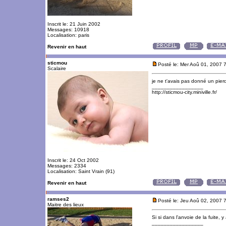
Inscrit le: 21 Juin 2002
Messages: 10918
Localisation: paris
Revenir en haut
sticmou
Posté le: Mer Aoû 01, 2007 
Scalaire
je ne t'avais pas donné un pierd
_________________
http://sticmou-city.miniville.fr/
Inscrit le: 24 Oct 2002
Messages: 2334
Localisation: Saint Vrain (91)
Revenir en haut
ramses2
Posté le: Jeu Aoû 02, 2007 
Maitre des lieux
Si si dans l'anvoie de la fuite, y
_________________