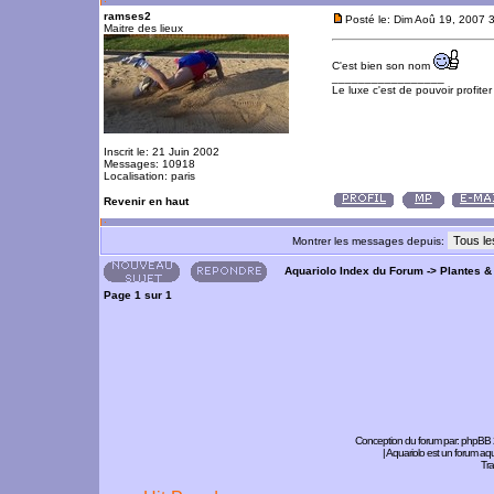
ramses2
Posté le: Dim Aoû 19, 2007 
Maitre des lieux
C'est bien son nom
_________________
Le luxe c'est de pouvoir profite
Inscrit le: 21 Juin 2002
Messages: 10918
Localisation: paris
Revenir en haut
Montrer les messages depuis:
Aquariolo Index du Forum
->
Plantes &
Page
1
sur
1
Conception du forum par:
phpBB
| Aquariolo est un forum a
Tra