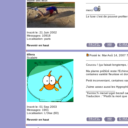
Maitre des lieux
merci
_________________
Le luxe c'est de pouvoir profite
Inscrit le: 21 Juin 2002
Messages: 10918
Localisation: paris
Revenir en haut
tillera
Posté le: Mar Aoû 14, 2007 
Scalaire
Coucou ! (ça faisait longtemps, h
Ma plante préféré reste l'Echin
certaines variété fleurisse et do
Petit inconveniant, certaines v
J'aime assez aussi les Hygrophil
_________________
"Kentoc'h mervel eget bezañ sa
Traduction : "Plutôt la mort que 
Inscrit le: 01 Sep 2003
Messages: 1901
Localisation: L'Oise (60)
Revenir en haut