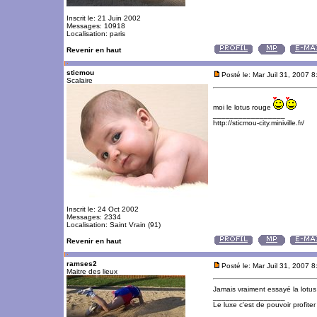
Inscrit le: 21 Juin 2002
Messages: 10918
Localisation: paris
Revenir en haut
sticmou
Posté le: Mar Juil 31, 2007 
Scalaire
moi le lotus rouge
_________________
http://sticmou-city.miniville.fr/
Inscrit le: 24 Oct 2002
Messages: 2334
Localisation: Saint Vrain (91)
Revenir en haut
ramses2
Posté le: Mar Juil 31, 2007 
Maitre des lieux
Jamais vraiment essayé la lotu
_________________
Le luxe c'est de pouvoir profite