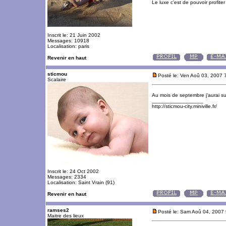
Le luxe c'est de pouvoir profite
Inscrit le: 21 Juin 2002
Messages: 10918
Localisation: paris
Revenir en haut
sticmou
Posté le: Ven Aoû 03, 2007 
Scalaire
Au mois de septembre j'aurai s
_________________
http://sticmou-city.miniville.fr/
Inscrit le: 24 Oct 2002
Messages: 2334
Localisation: Saint Vrain (91)
Revenir en haut
ramses2
Posté le: Sam Aoû 04, 2007
Maitre des lieux