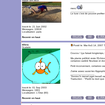
Maitre des lieux
merci
_________________
Le luxe c'est de pouvoir profite
Inscrit le: 21 Juin 2002
Messages: 10918
Localisation: paris
Revenir en haut
tillera
Posté le: Mar Aoû 14, 2007 
Scalaire
Coucou ! (ça faisait longtemps, h
Ma plante préféré reste l'Echin
certaines variété fleurisse et do
Petit inconveniant, certaines v
J'aime assez aussi les Hygrophil
_________________
"Kentoc'h mervel eget bezañ sa
Traduction : "Plutôt la mort que 
Inscrit le: 01 Sep 2003
Messages: 1901
Localisation: L'Oise (60)
Revenir en haut