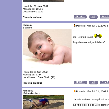
Inscrit le: 21 Juin 2002
Messages: 10918
Localisation: paris
Revenir en haut
sticmou
Posté le: Mar Juil 31, 2007 
Scalaire
moi le lotus rouge
_________________
http://sticmou-city.miniville.fr/
Inscrit le: 24 Oct 2002
Messages: 2334
Localisation: Saint Vrain (91)
Revenir en haut
ramses2
Posté le: Mar Juil 31, 2007 
Maitre des lieux
Jamais vraiment essayé la lotu
_________________
Le luxe c'est de pouvoir profite