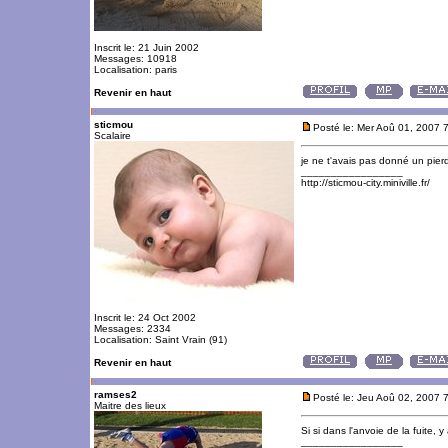
Inscrit le: 21 Juin 2002
Messages: 10918
Localisation: paris
Revenir en haut
sticmou
Posté le: Mer Aoû 01, 2007 
Scalaire
je ne t'avais pas donné un pierd
_________________
http://sticmou-city.miniville.fr/
Inscrit le: 24 Oct 2002
Messages: 2334
Localisation: Saint Vrain (91)
Revenir en haut
ramses2
Posté le: Jeu Aoû 02, 2007 
Maitre des lieux
Si si dans l'anvoie de la fuite, y
_________________