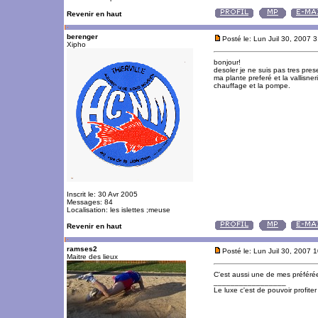
Revenir en haut
berenger
Posté le: Lun Juil 30, 2007 
Xipho
bonjour!
desoler je ne suis pas tres pre
ma plante preferé et la vallisneri
chauffage et la pompe.
Inscrit le: 30 Avr 2005
Messages: 84
Localisation: les islettes ;meuse
Revenir en haut
ramses2
Posté le: Lun Juil 30, 2007 
Maitre des lieux
C'est aussi une de mes préféré
_________________
Le luxe c'est de pouvoir profite