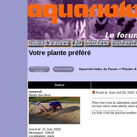
Votre plante préféré
Aquariolo Index du Forum
->
Plantes &
Auteur
ramses2
Posté le: Sam Juil 28, 2007
Maitre des lieux
Pour moi c'est la cabomba caroli
un bac sans cette plante ainsi q
_________________
Le luxe c'est de pouvoir profite
Inscrit le: 21 Juin 2002
Messages: 10918
Localisation: paris