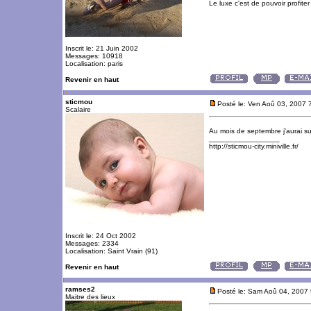
Le luxe c'est de pouvoir profite
Inscrit le: 21 Juin 2002
Messages: 10918
Localisation: paris
Revenir en haut
sticmou
Posté le: Ven Aoû 03, 2007 
Scalaire
Au mois de septembre j'aurai s
_________________
http://sticmou-city.miniville.fr/
Inscrit le: 24 Oct 2002
Messages: 2334
Localisation: Saint Vrain (91)
Revenir en haut
ramses2
Posté le: Sam Aoû 04, 2007
Maitre des lieux