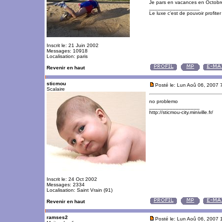
Je pars en vacances en Octobre
_________________
Le luxe c'est de pouvoir profite
Inscrit le: 21 Juin 2002
Messages: 10918
Localisation: paris
Revenir en haut
sticmou
Posté le: Lun Aoû 06, 2007 
Scalaire
no problemo
_________________
http://sticmou-city.miniville.fr/
Inscrit le: 24 Oct 2002
Messages: 2334
Localisation: Saint Vrain (91)
Revenir en haut
ramses2
Posté le: Lun Aoû 06, 2007 