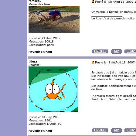
ramses2
Posté le: Mer Aoû 15, 2007 
Maitre des lieux
Un variété d'Echino en particuli
_________________
Le luxe c'est de pouvoir profite
Inscrit le: 21 Juin 2002
Messages: 10918
Localisation: paris
Revenir en haut
tillera
Posté le: Sam Aoû 18, 2007
Scalaire
Je dirais que j'ai un faible pour
Elle ne monte pas trop haut (con
tachetés de brun-rouge, c'est u
Elle pousse particulièrement bi
de fleur.
_________________
"Kentoc'h mervel eget bezañ sa
Traduction : "Plutôt la mort que 
Inscrit le: 01 Sep 2003
Messages: 1901
Localisation: L'Oise (60)
Revenir en haut