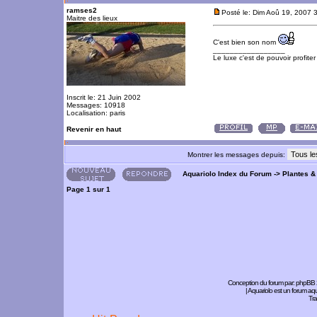
ramses2
Posté le: Dim Aoû 19, 2007 
Maitre des lieux
C'est bien son nom
_________________
Le luxe c'est de pouvoir profite
Inscrit le: 21 Juin 2002
Messages: 10918
Localisation: paris
Revenir en haut
Montrer les messages depuis:
Aquariolo Index du Forum
->
Plantes &
Page
1
sur
1
Conception du forum par:
phpBB
| Aquariolo est un forum a
Tra