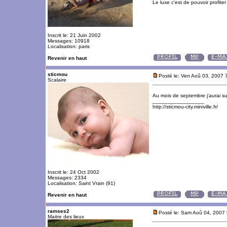
Le luxe c'est de pouvoir profite
Inscrit le: 21 Juin 2002
Messages: 10918
Localisation: paris
Revenir en haut
sticmou
Posté le: Ven Aoû 03, 2007 
Scalaire
Au mois de septembre j'aurai s
_________________
http://sticmou-city.miniville.fr/
Inscrit le: 24 Oct 2002
Messages: 2334
Localisation: Saint Vrain (91)
Revenir en haut
ramses2
Posté le: Sam Aoû 04, 2007
Maitre des lieux