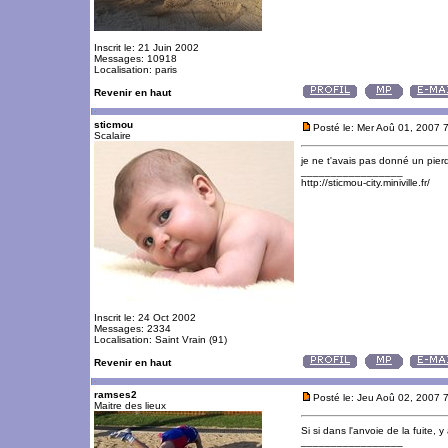
Inscrit le: 21 Juin 2002
Messages: 10918
Localisation: paris
Revenir en haut
sticmou
Posté le: Mer Aoû 01, 2007 
Scalaire
je ne t'avais pas donné un pierd
_________________
http://sticmou-city.miniville.fr/
Inscrit le: 24 Oct 2002
Messages: 2334
Localisation: Saint Vrain (91)
Revenir en haut
ramses2
Posté le: Jeu Aoû 02, 2007 
Maitre des lieux
Si si dans l'anvoie de la fuite, y
_________________