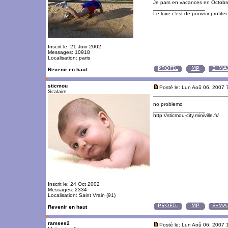
Je pars en vacances en Octobre
_________________
Le luxe c'est de pouvoir profite
Inscrit le: 21 Juin 2002
Messages: 10918
Localisation: paris
Revenir en haut
sticmou
Posté le: Lun Aoû 06, 2007 
Scalaire
no problemo
_________________
http://sticmou-city.miniville.fr/
Inscrit le: 24 Oct 2002
Messages: 2334
Localisation: Saint Vrain (91)
Revenir en haut
ramses2
Posté le: Lun Aoû 06, 2007 