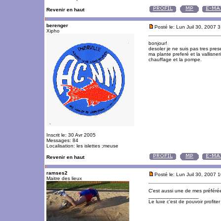
Revenir en haut
berenger
Posté le: Lun Juil 30, 2007 
Xipho
bonjour!
desoler je ne suis pas tres pre
ma plante preferé et la vallisneri
chauffage et la pompe.
Inscrit le: 30 Avr 2005
Messages: 84
Localisation: les islettes ;meuse
Revenir en haut
ramses2
Posté le: Lun Juil 30, 2007 
Maitre des lieux
C'est aussi une de mes préféré
_________________
Le luxe c'est de pouvoir profite