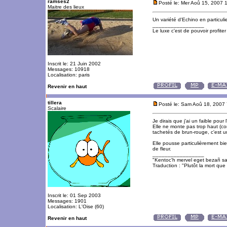
ramses2
Posté le: Mer Aoû 15, 2007 
Maitre des lieux
Un variété d'Echino en particuli
_________________
Le luxe c'est de pouvoir profite
Inscrit le: 21 Juin 2002
Messages: 10918
Localisation: paris
Revenir en haut
tillera
Posté le: Sam Aoû 18, 2007
Scalaire
Je dirais que j'ai un faible pour
Elle ne monte pas trop haut (con
tachetés de brun-rouge, c'est u
Elle pousse particulièrement bi
de fleur.
_________________
"Kentoc'h mervel eget bezañ sa
Traduction : "Plutôt la mort que 
Inscrit le: 01 Sep 2003
Messages: 1901
Localisation: L'Oise (60)
Revenir en haut