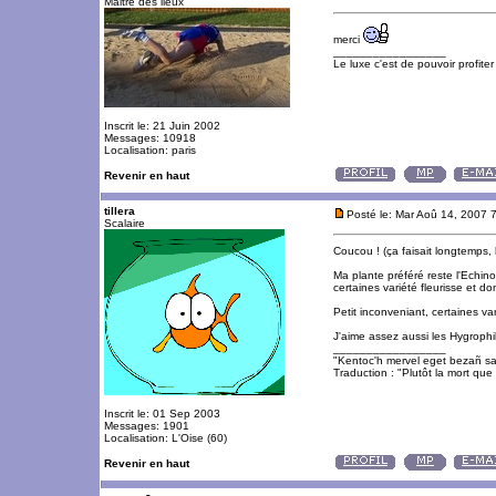
Maitre des lieux
merci
_________________
Le luxe c'est de pouvoir profite
Inscrit le: 21 Juin 2002
Messages: 10918
Localisation: paris
Revenir en haut
tillera
Posté le: Mar Aoû 14, 2007 
Scalaire
Coucou ! (ça faisait longtemps, h
Ma plante préféré reste l'Echin
certaines variété fleurisse et do
Petit inconveniant, certaines v
J'aime assez aussi les Hygrophil
_________________
"Kentoc'h mervel eget bezañ sa
Traduction : "Plutôt la mort que 
Inscrit le: 01 Sep 2003
Messages: 1901
Localisation: L'Oise (60)
Revenir en haut