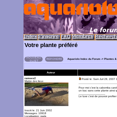
Votre plante préféré
Aquariolo Index du Forum
->
Plantes &
Auteur
ramses2
Posté le: Sam Juil 28, 2007
Maitre des lieux
Pour moi c'est la cabomba caroli
un bac sans cette plante ainsi q
_________________
Le luxe c'est de pouvoir profite
Inscrit le: 21 Juin 2002
Messages: 10918
Localisation: paris