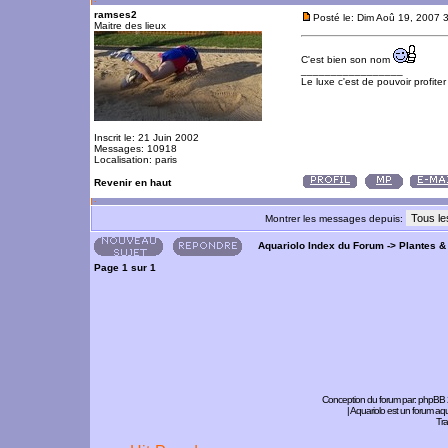
ramses2
Posté le: Dim Aoû 19, 2007 
Maitre des lieux
C'est bien son nom
_________________
Le luxe c'est de pouvoir profite
Inscrit le: 21 Juin 2002
Messages: 10918
Localisation: paris
Revenir en haut
Montrer les messages depuis:
Aquariolo Index du Forum
->
Plantes &
Page
1
sur
1
Conception du forum par:
phpBB
| Aquariolo est un forum a
Tra