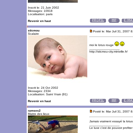
Inscrit le: 21 Juin 2002
Messages: 10918
Localisation: paris
Revenir en haut
sticmou
Posté le: Mar Juil 31, 2007 
Scalaire
moi le lotus rouge
_________________
http://sticmou-city.miniville.fr/
Inscrit le: 24 Oct 2002
Messages: 2334
Localisation: Saint Vrain (91)
Revenir en haut
ramses2
Posté le: Mar Juil 31, 2007 
Maitre des lieux
Jamais vraiment essayé la lotu
_________________
Le luxe c'est de pouvoir profite