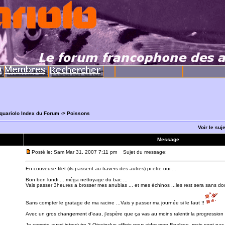
quariolo Index du Forum
->
Poissons
Voir le suj
Message
Posté le: Sam Mar 31, 2007 7:11 pm
Sujet du message:
En couveuse filet (ils passent au travers des autres) pi etre oui ...
Bon ben lundi ... méga nettoyage du bac ...
Vais passer 3heures a brosser mes anubias ... et mes échinos ...les rest sera sans do
Sans compter le gratage de ma racine ...Vais y passer ma journée si le faut !!
Avec un gros changement d'eau, j'espère que ça vas au moins ralentir la progression f
Je compte aussi introduire 3 Otocinclus affinis pour aider mon Epalzeo, mais sont pas 