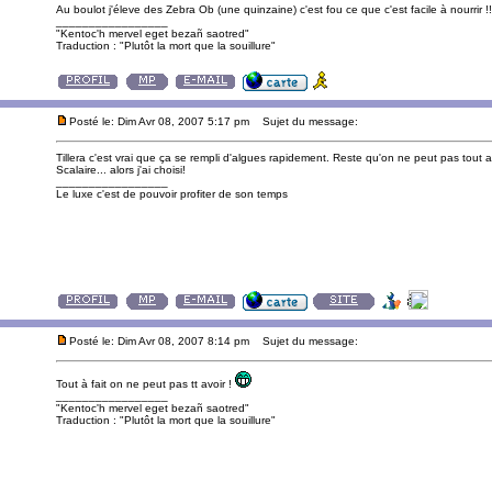
Au boulot j'éleve des Zebra Ob (une quinzaine) c'est fou ce que c'est facile à nourrir !! 
_________________
"Kentoc'h mervel eget bezañ saotred"
Traduction : "Plutôt la mort que la souillure"
Posté le: Dim Avr 08, 2007 5:17 pm
Sujet du message:
Tillera c'est vrai que ça se rempli d'algues rapidement. Reste qu'on ne peut pas tout avo
Scalaire... alors j'ai choisi!
_________________
Le luxe c'est de pouvoir profiter de son temps
Posté le: Dim Avr 08, 2007 8:14 pm
Sujet du message:
Tout à fait on ne peut pas tt avoir !
_________________
"Kentoc'h mervel eget bezañ saotred"
Traduction : "Plutôt la mort que la souillure"