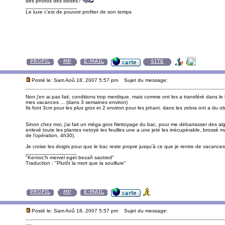
des photos des bébés?
_________________
Le luxe c'est de pouvoir profiter de son temps
Posté le: Sam Aoû 18, 2007 5:57 pm
Sujet du message:
Non j'en ai pas fait, conditions trop merdique, mais comme ont les a transféré dans le 
mes vacances ... (dans 3 semaines environ)
Ils font 3cm pour les plus gros et 2 environ pour les johani. dans les zebra ont a du o
Sinon chez moi, j'ai fait un méga gros Nettoyage du bac, pour me débarrasser des al
enlevé toute les plantes netoyé les feuilles une a une jeté les irrécupérable, brossé m
de l'opération, 4h30).
Je croise les doigts pour que le bac reste propre jusqu'à ce que je rentre de vacances
_________________
"Kentoc'h mervel eget bezañ saotred"
Traduction : "Plutôt la mort que la souillure"
Posté le: Sam Aoû 18, 2007 5:57 pm
Sujet du message: