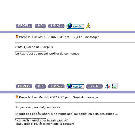
Posté le: Dim Mai 13, 2007 9:31 pm
Sujet du message:
Alors. Quoi de neuf depuis?
_________________
Le luxe c'est de pouvoir profiter de son temps
Posté le: Lun Mai 14, 2007 9:22 pm
Sujet du message:
Toujours un peu d'algues noires.
Et puis des bébés johani (une vingtaines) au boulot en plus des autres ...
_________________
"Kentoc'h mervel eget bezañ saotred"
Traduction : "Plutôt la mort que la souillure"