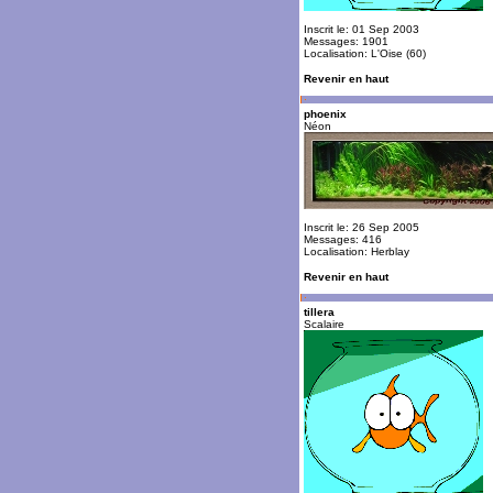
Inscrit le: 01 Sep 2003
Messages: 1901
Localisation: L'Oise (60)
Revenir en haut
phoenix
Néon
Inscrit le: 26 Sep 2005
Messages: 416
Localisation: Herblay
Revenir en haut
tillera
Scalaire