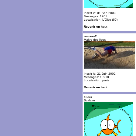
Inscrit le: 01 Sep 2003
Messages: 1901
Localisation: L'Oise (60)
Revenir en haut
ramses2
Maitre des lieux
Inscrit le: 21 Juin 2002
Messages: 10918
Localisation: paris
Revenir en haut
tillera
Scalaire