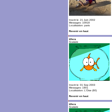
Inscrit le: 21 Juin 2002
Messages: 10918
Localisation: paris
Revenir en haut
tillera
Scalaire
Inscrit le: 01 Sep 2003
Messages: 1901
Localisation: L'Oise (60)
Revenir en haut
tillera
Scalaire