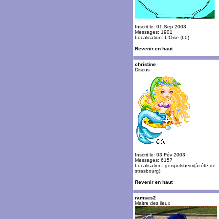
Inscrit le: 01 Sep 2003
Messages: 1901
Localisation: L'Oise (60)
Revenir en haut
christine
Discus
Inscrit le: 03 Fév 2003
Messages: 6157
Localisation: geispolsheim(àcôté de
strasbourg)
Revenir en haut
ramses2
Maitre des lieux