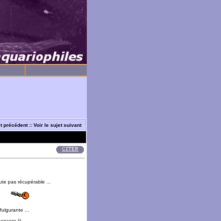
et précédent
::
Voir le sujet suivant
ute pas récupérable ...
ulgurante ...
encore là ...