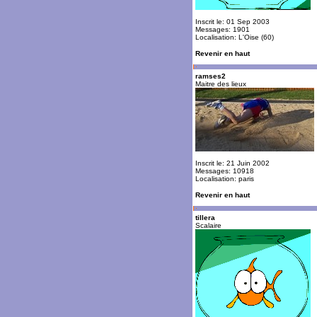
Inscrit le: 01 Sep 2003
Messages: 1901
Localisation: L'Oise (60)
Revenir en haut
ramses2
Maitre des lieux
Inscrit le: 21 Juin 2002
Messages: 10918
Localisation: paris
Revenir en haut
tillera
Scalaire