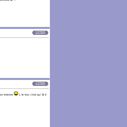
tion interne
), le truc c'est qu' là il