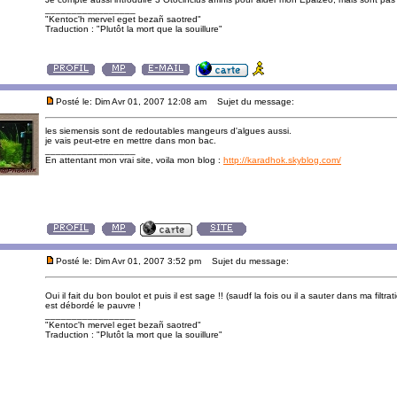
_________________
"Kentoc'h mervel eget bezañ saotred"
Traduction : "Plutôt la mort que la souillure"
Posté le: Dim Avr 01, 2007 12:08 am
Sujet du message:
les siemensis sont de redoutables mangeurs d'algues aussi.
je vais peut-etre en mettre dans mon bac.
_________________
En attentant mon vrai site, voila mon blog :
http://karadhok.skyblog.com/
Posté le: Dim Avr 01, 2007 3:52 pm
Sujet du message:
Oui il fait du bon boulot et puis il est sage !! (saudf la fois ou il a sauter dans ma filtra
est débordé le pauvre !
_________________
"Kentoc'h mervel eget bezañ saotred"
Traduction : "Plutôt la mort que la souillure"