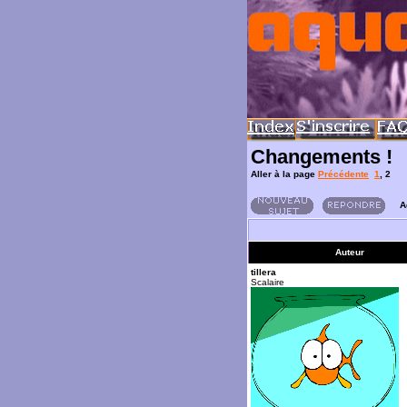
Changements !
Aller à la page
Précédente
1
,
2
A
Auteur
tillera
Scalaire