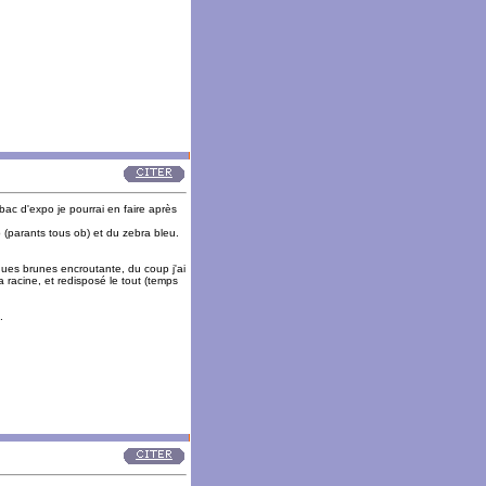
bac d'expo je pourrai en faire après
b (parants tous ob) et du zebra bleu.
gues brunes encroutante, du coup j'ai
a racine, et redisposé le tout (temps
.