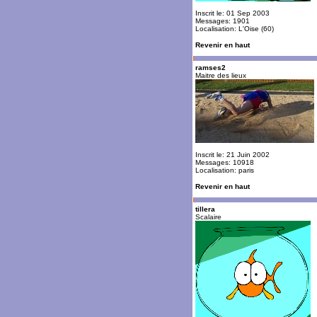
Inscrit le: 01 Sep 2003
Messages: 1901
Localisation: L'Oise (60)
Revenir en haut
ramses2
Maitre des lieux
Inscrit le: 21 Juin 2002
Messages: 10918
Localisation: paris
Revenir en haut
tillera
Scalaire