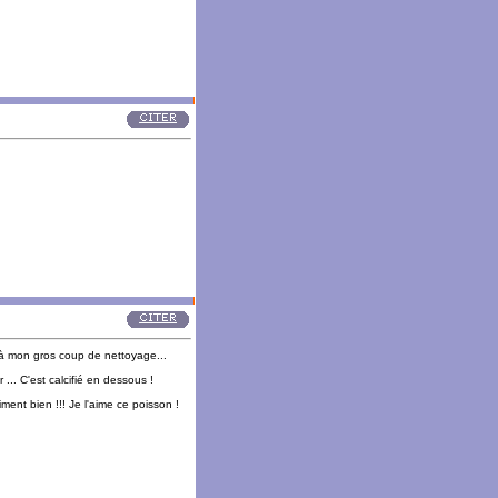
 à mon gros coup de nettoyage...
... C'est calcifié en dessous !
ment bien !!! Je l'aime ce poisson !