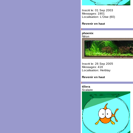
Inscrit le: 01 Sep 2003
Messages: 1901
Localisation: L'Oise (60)
Revenir en haut
phoenix
Néon
Inscrit le: 26 Sep 2005
Messages: 416
Localisation: Herblay
Revenir en haut
tillera
Scalaire