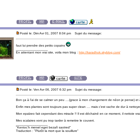
Posté le: Dim Avr 01, 2007 8:04 pm
Sujet du message:
faut lui prendre des petits copains
_________________
En attentant mon vrai site, voila mon blog :
http://karadhok.skyblog.com/
Posté le: Ven Avr 06, 2007 6:32 pm
Sujet du message:
Bon ça à l'ai de se calmer un peu ....(grace à mon changement de néon je pense) et
Enfin mes plantes sont toujours pas super clean .... mais c'est vache de dur à nettoyer 
Mon epalzeo fait cependant des miracle !! Il est déchainé en ce moment, il nettoie vrai
Mes scalaires vont pu trop tarder à remettre le couvert.
_________________
"Kentoc'h mervel eget bezañ saotred"
Traduction : "Plutôt la mort que la souillure"