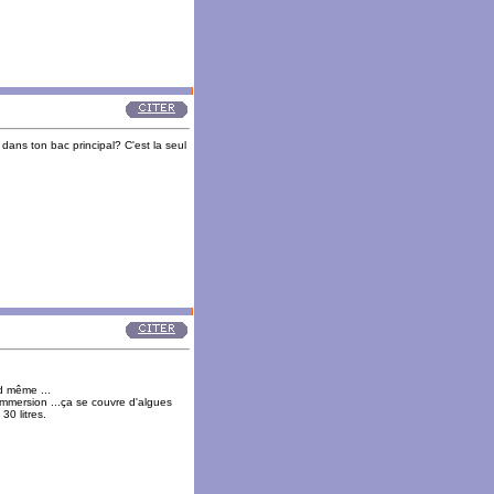
 dans ton bac principal? C'est la seul
nd même ...
 immersion ...ça se couvre d'algues
30 litres.