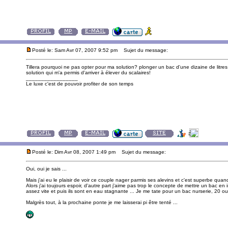
Posté le: Sam Avr 07, 2007 9:52 pm
Sujet du message:
Tillera pourquoi ne pas opter pour ma solution? plonger un bac d'une dizaine de litres
solution qui m'a permis d'arriver à élever du scalaires!
_________________
Le luxe c'est de pouvoir profiter de son temps
Posté le: Dim Avr 08, 2007 1:49 pm
Sujet du message:
Oui, oui je sais ...
Mais j'ai eu le plaisir de voir ce couple nager parmis ses alevins et c'est superbe qua
Alors j'ai toujours espoir, d'autre part j'aime pas trop le concepte de mettre un bac en
assez vite et puis ils sont en eau stagnante ... Je me tate pour un bac nurserie, 20 ou 
Malgrès tout, à la prochaine ponte je me laisserai pi être tenté ...