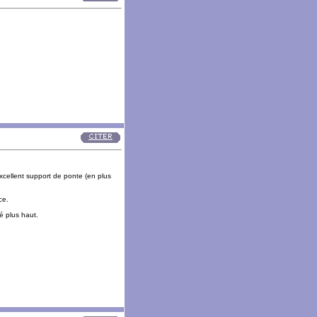
excellent support de ponte (en plus
ce.
té plus haut.