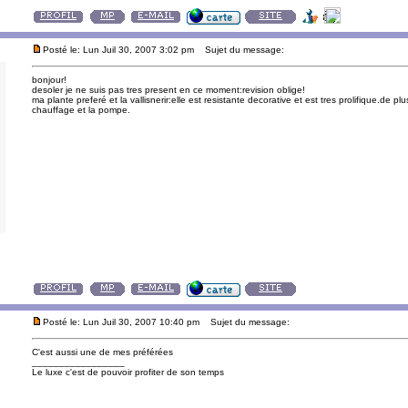
Posté le: Lun Juil 30, 2007 3:02 pm
Sujet du message:
bonjour!
desoler je ne suis pas tres present en ce moment:revision oblige!
ma plante preferé et la vallisnerir:elle est resistante decorative et est tres prolifique.de plu
chauffage et la pompe.
Posté le: Lun Juil 30, 2007 10:40 pm
Sujet du message:
C'est aussi une de mes préférées
_________________
Le luxe c'est de pouvoir profiter de son temps