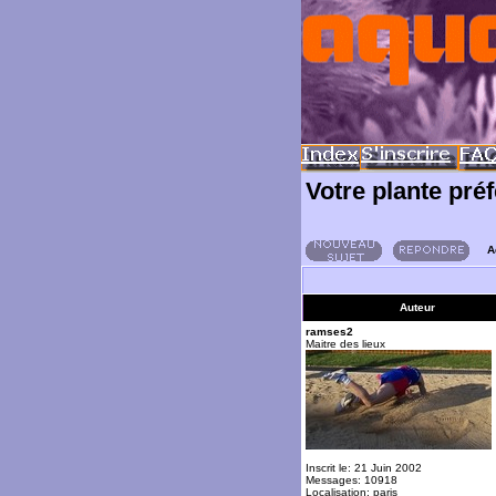
Votre plante pré
A
Auteur
ramses2
Maitre des lieux
Inscrit le: 21 Juin 2002
Messages: 10918
Localisation: paris