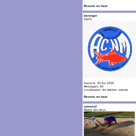
Revenir en haut
berenger
Xipho
Inscrit le: 30 Avr 2005
Messages: 84
Localisation: les islettes ;meuse
Revenir en haut
ramses2
Maitre des lieux