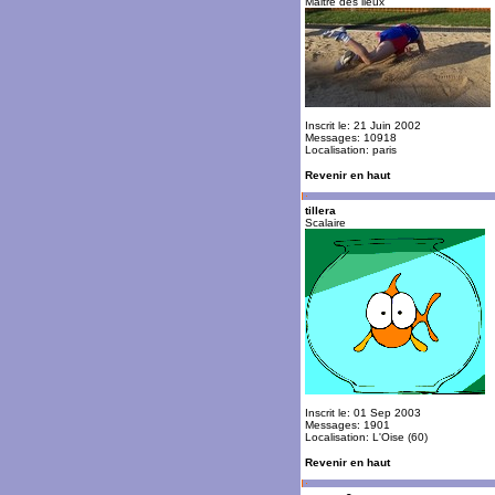
Maitre des lieux
Inscrit le: 21 Juin 2002
Messages: 10918
Localisation: paris
Revenir en haut
tillera
Scalaire
Inscrit le: 01 Sep 2003
Messages: 1901
Localisation: L'Oise (60)
Revenir en haut