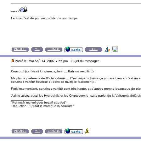
merci
_________________
Le luxe c'est de pouvoir profiter de son temps
Posté le: Mar Aoû 14, 2007 7:55 pm
Sujet du message:
Coucou ! (ça faisait longtemps, hein ... Bah me revoilà !!)
Ma plante préféré reste l'Echinodorus ... C'est super robuste ça pousse bien et c'est un 
certaines variété fleurisse et donc se multiplie facilement).
Petit inconveniant, certaines variété sont très haute, et d'autres prenne beaucoup de pla
J'aime assez aussi les Hygrophila et les Cryptocoryne, sans parler de la Valisneria déjà ci
_________________
"Kentoc'h mervel eget bezañ saotred"
Traduction : "Plutôt la mort que la souillure"