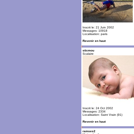
Inscrit le: 21 Juin 2002
Messages: 10918
Localisation: paris
Revenir en haut
sticmou
Scalaire
Inscrit le: 24 Oct 2002
Messages: 2334
Localisation: Saint Vrain (91)
Revenir en haut
ramses2