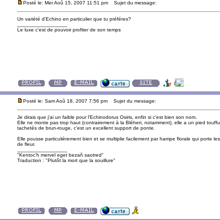
Posté le: Mer Aoû 15, 2007 11:51 pm
Sujet du message:
Un variété d'Echino en particulier que tu préféres?
_________________
Le luxe c'est de pouvoir profiter de son temps
Posté le: Sam Aoû 18, 2007 7:56 pm
Sujet du message:
Je dirais que j'ai un faible pour l'Echinodorus Osiris, enfin si c'est bien son nom.
Elle ne monte pas trop haut (contrairement à la Bléheri, notamment), elle a un pied touffu
tachetés de brun-rouge, c'est un excellent support de ponte.
Elle pousse particulièrement bien et se multiplie facilement par hampe florale qui porte
de fleur.
_________________
"Kentoc'h mervel eget bezañ saotred"
Traduction : "Plutôt la mort que la souillure"