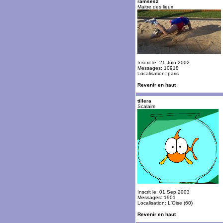
ramses2
Maitre des lieux
Inscrit le: 21 Juin 2002
Messages: 10918
Localisation: paris
Revenir en haut
tillera
Scalaire
Inscrit le: 01 Sep 2003
Messages: 1901
Localisation: L'Oise (60)
Revenir en haut