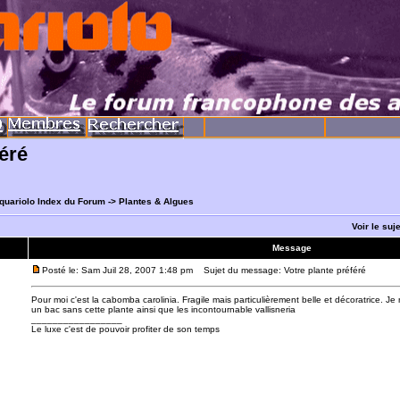
féré
quariolo Index du Forum
->
Plantes & Algues
Voir le suj
Message
Posté le: Sam Juil 28, 2007 1:48 pm
Sujet du message: Votre plante préféré
Pour moi c'est la cabomba carolinia. Fragile mais particulièrement belle et décoratrice. Je
un bac sans cette plante ainsi que les incontournable vallisneria
_________________
Le luxe c'est de pouvoir profiter de son temps