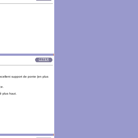
excellent support de ponte (en plus
ce.
té plus haut.