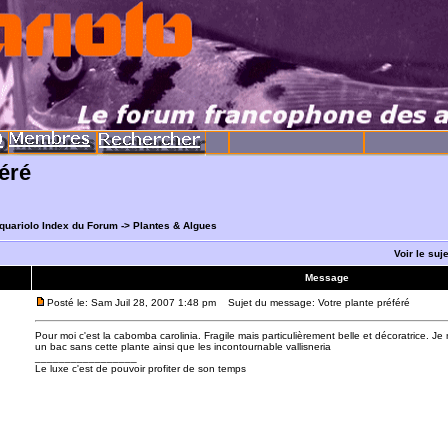
féré
quariolo Index du Forum
->
Plantes & Algues
Voir le suj
Message
Posté le: Sam Juil 28, 2007 1:48 pm
Sujet du message: Votre plante préféré
Pour moi c'est la cabomba carolinia. Fragile mais particulièrement belle et décoratrice. Je
un bac sans cette plante ainsi que les incontournable vallisneria
_________________
Le luxe c'est de pouvoir profiter de son temps