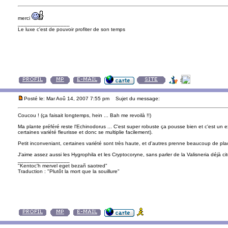
merci
_________________
Le luxe c'est de pouvoir profiter de son temps
Posté le: Mar Aoû 14, 2007 7:55 pm
Sujet du message:
Coucou ! (ça faisait longtemps, hein ... Bah me revoilà !!)
Ma plante préféré reste l'Echinodorus ... C'est super robuste ça pousse bien et c'est un 
certaines variété fleurisse et donc se multiplie facilement).
Petit inconveniant, certaines variété sont très haute, et d'autres prenne beaucoup de pla
J'aime assez aussi les Hygrophila et les Cryptocoryne, sans parler de la Valisneria déjà ci
_________________
"Kentoc'h mervel eget bezañ saotred"
Traduction : "Plutôt la mort que la souillure"