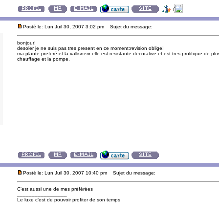
Posté le: Lun Juil 30, 2007 3:02 pm
Sujet du message:
bonjour!
desoler je ne suis pas tres present en ce moment:revision oblige!
ma plante preferé et la vallisnerir:elle est resistante decorative et est tres prolifique.de plu
chauffage et la pompe.
Posté le: Lun Juil 30, 2007 10:40 pm
Sujet du message:
C'est aussi une de mes préférées
_________________
Le luxe c'est de pouvoir profiter de son temps