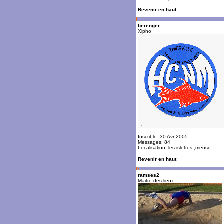
Revenir en haut
berenger
Xipho
Inscrit le: 30 Avr 2005
Messages: 84
Localisation: les islettes ;meuse
Revenir en haut
ramses2
Maitre des lieux