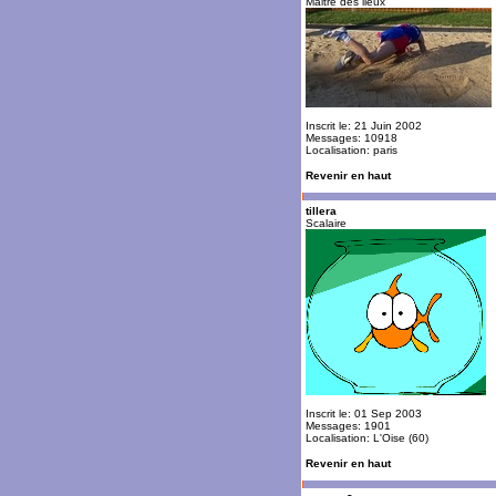
Maitre des lieux
Inscrit le: 21 Juin 2002
Messages: 10918
Localisation: paris
Revenir en haut
tillera
Scalaire
Inscrit le: 01 Sep 2003
Messages: 1901
Localisation: L'Oise (60)
Revenir en haut