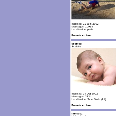
Inscrit le: 21 Juin 2002
Messages: 10918
Localisation: paris
Revenir en haut
sticmou
Scalaire
Inscrit le: 24 Oct 2002
Messages: 2334
Localisation: Saint Vrain (91)
Revenir en haut
ramses2