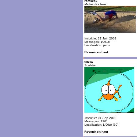
ramses2
Maitre des lieux
Inscrit le: 21 Juin 2002
Messages: 10918
Localisation: paris
Revenir en haut
tillera
Scalaire
Inscrit le: 01 Sep 2003
Messages: 1901
Localisation: L'Oise (60)
Revenir en haut