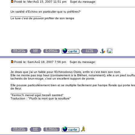
Posté le: Mer Aoû 15, 2007 11:51 pm
Sujet du message:
Un variété d'Echino en particulier que tu préféres?
_________________
Le luxe c'est de pouvoir profiter de son temps
Posté le: Sam Aoû 18, 2007 7:56 pm
Sujet du message:
Je dirais que j'ai un faible pour l'Echinodorus Osiris, enfin si c'est bien son nom.
Elle ne monte pas trop haut (contrairement à la Bléheri, notamment), elle a un pied touffu
tachetés de brun-rouge, c'est un excellent support de ponte.
Elle pousse particulièrement bien et se multiplie facilement par hampe florale qui porte
de fleur.
_________________
"Kentoc'h mervel eget bezañ saotred"
Traduction : "Plutôt la mort que la souillure"