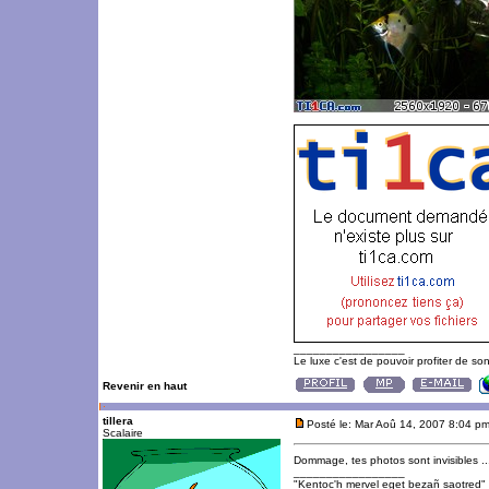
_________________
Le luxe c'est de pouvoir profiter de so
Revenir en haut
tillera
Posté le: Mar Aoû 14, 2007 8:04 p
Scalaire
Dommage, tes photos sont invisibles ..
_________________
"Kentoc'h mervel eget bezañ saotred"