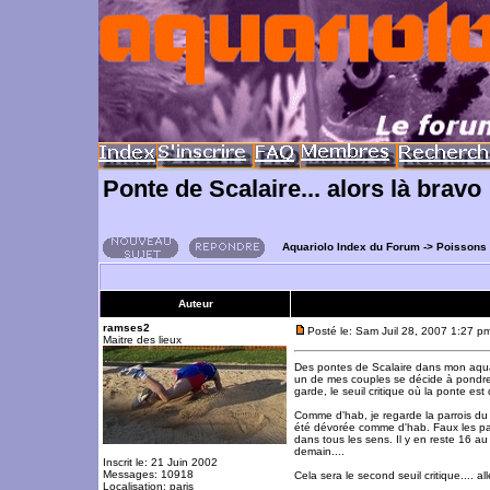
Ponte de Scalaire... alors là bravo
Aquariolo Index du Forum
->
Poissons
Auteur
ramses2
Posté le: Sam Juil 28, 2007 1:27 p
Maitre des lieux
Des pontes de Scalaire dans mon aquar
un de mes couples se décide à pondre 
garde, le seuil critique où la ponte est
Comme d'hab, je regarde la parrois du f
été dévorée comme d'hab. Faux les pare
dans tous les sens. Il y en reste 16 au
demain....
Inscrit le: 21 Juin 2002
Messages: 10918
Cela sera le second seuil critique.... all
Localisation: paris