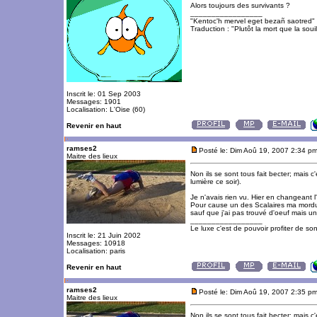
Alors toujours des survivants ?
_________________
"Kentoc'h mervel eget bezañ saotred"
Traduction : "Plutôt la mort que la souil
Inscrit le: 01 Sep 2003
Messages: 1901
Localisation: L'Oise (60)
Revenir en haut
ramses2
Posté le: Dim Aoû 19, 2007 2:34 p
Maitre des lieux
Non ils se sont tous fait becter; mais c'
lumière ce soir).
Je n'avais rien vu. Hier en changeant 
Pour cause un des Scalaires ma mordu. 
sauf que j'ai pas trouvé d'oeuf mais u
_________________
Le luxe c'est de pouvoir profiter de so
Inscrit le: 21 Juin 2002
Messages: 10918
Localisation: paris
Revenir en haut
ramses2
Posté le: Dim Aoû 19, 2007 2:35 p
Maitre des lieux
Non ils se sont tous fait becter; mais c'