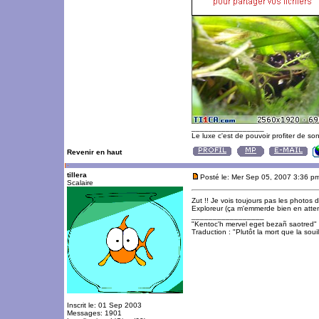
_________________
Le luxe c'est de pouvoir profiter de so
Revenir en haut
tillera
Posté le: Mer Sep 05, 2007 3:36 p
Scalaire
Zut !! Je vois toujours pas les photos d
Exploreur (ça m'emmerde bien en attend
_________________
"Kentoc'h mervel eget bezañ saotred"
Traduction : "Plutôt la mort que la souil
Inscrit le: 01 Sep 2003
Messages: 1901