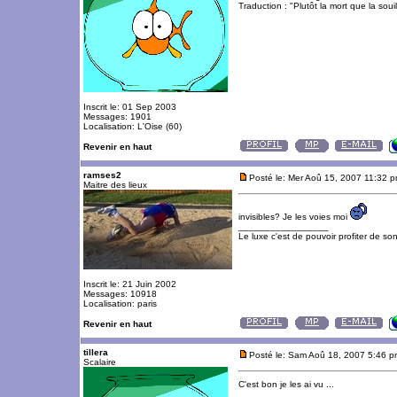
Traduction : "Plutôt la mort que la souil
Inscrit le: 01 Sep 2003
Messages: 1901
Localisation: L'Oise (60)
Revenir en haut
ramses2
Posté le: Mer Aoû 15, 2007 11:32 
Maitre des lieux
invisibles? Je les voies moi
_________________
Le luxe c'est de pouvoir profiter de so
Inscrit le: 21 Juin 2002
Messages: 10918
Localisation: paris
Revenir en haut
tillera
Posté le: Sam Aoû 18, 2007 5:46 p
Scalaire
C'est bon je les ai vu ...