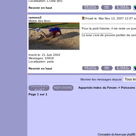
Localisation: L'Oise (60)
Revenir en haut
ramses2
Posté le: Mar Nov 13, 2007 12:07 
Maitre des lieux
Pour la petit histoire, il me reste un j
_________________
Le luxe c'est de pouvoir profiter de so
Inscrit le: 21 Juin 2002
Messages: 10918
Localisation: paris
Revenir en haut
Montrer les messages depuis:
Aquariolo Index du Forum
->
Poissons
Page
1
sur
1
Conception du forum par:
phpBB