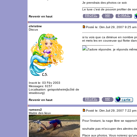
Je prendrais des photos ce soir.
_________________
Le luxe c'est de pouvoir profiter de so
Revenir en haut
christine
Posté le: Dim Juil 29, 2007 9:25 am
Discus
si tu vois que ca diminue en nombre pr
et mets les en couveuse qui flotte da
_________________
J'adore répondre. je réponds même
Inscrit le: 03 Fév 2003
Messages: 6157
Localisation: geispolsheim(àcôté de
strasbourg)
Revenir en haut
ramses2
Posté le: Dim Juil 29, 2007 7:22 pm
Maitre des lieux
Pour l'instant, la nage libre se rapproc
souhaite pas m'occuper des alevins d
Place aux photos. Vous noterez qu'un