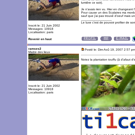
lumière ce soir).
Je n'avais rien vu. Hier en changeant 
Pour cause un des Scalaires ma mordu. 
sauf que j'ai pas trouvé d'oeuf mais u
_________________
Le luxe c'est de pouvoir profiter de so
Inscrit le: 21 Juin 2002
Messages: 10918
Localisation: paris
Revenir en haut
ramses2
Posté le: Dim Aoû 19, 2007 2:57 p
Maitre des lieux
Notez la plantation touffu (à d'afaut d
Inscrit le: 21 Juin 2002
Messages: 10918
Localisation: paris