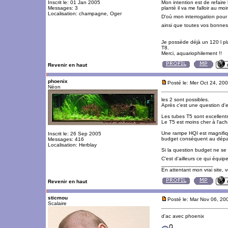
Inscrit le: 01 Jan 2005
Mon intention est de refaire 
Messages: 3
planté il va me falloir au mo
Localisation: champagne, Oger
D'où mon interrogation pour 
ainsi que toutes vos bonnes
Je possède déjà un 120 l pl
T8.
Merci, aquariophilement !!
Revenir en haut
phoenix
Posté le: Mer Oct 24, 20
Néon
les 2 sont possibles.
Après c'est une question d'
Les tubes T5 sont excellent
Le T5 est moins cher à l'ach
Une rampe HQI est magnifique
Inscrit le: 26 Sep 2005
budget conséquent au dépar
Messages: 416
Localisation: Herblay
Si la question budget ne se 
C'est d'ailleurs ce qui équi
_________________
En attentant mon vrai site, 
Revenir en haut
sticmou
Posté le: Mar Nov 06, 20
Scalaire
d'ac avec phoenix