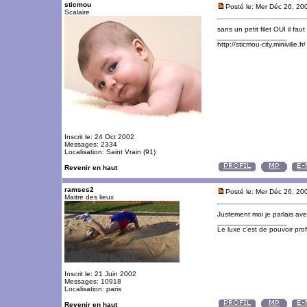
sticmou
Posté le: Mer Déc 26, 20
Scalaire
sans un petit filet OUI il faut
_________________
http://sticmou-city.miniville.fr/
Inscrit le: 24 Oct 2002
Messages: 2334
Localisation: Saint Vrain (91)
Revenir en haut
ramses2
Posté le: Mer Déc 26, 2
Maitre des lieux
Justement moi je parlais avec 
_________________
Le luxe c'est de pouvoir pro
Inscrit le: 21 Juin 2002
Messages: 10918
Localisation: paris
Revenir en haut