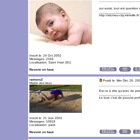
oui aussi, tout est question d
_________________
http://sticmou-city.miniville.fr/
Inscrit le: 24 Oct 2002
Messages: 2334
Localisation: Saint Vrain (91)
Revenir en haut
ramses2
Posté le: Mer Déc 26, 20
Maitre des lieux
Est ce à dire qu'avec de pet
_________________
Le luxe c'est de pouvoir pro
Inscrit le: 21 Juin 2002
Messages: 10918
Localisation: paris
Revenir en haut