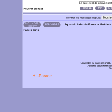
_________________
Le luxe c'est de pouvoir pro
Revenir en haut
Montrer les messages depuis:
Aquariolo Index du Forum
->
Matériels
Page
1
sur
1
Conception du forum par:
phpBB
| Aquariolo est un forum a
Tra