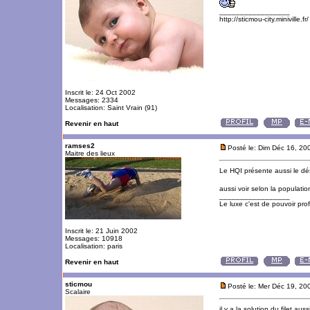
_________________
http://sticmou-city.miniville.fr/
Inscrit le: 24 Oct 2002
Messages: 2334
Localisation: Saint Vrain (91)
Revenir en haut
ramses2
Posté le: Dim Déc 16, 20
Maitre des lieux
Le HQI présente aussi le dés
aussi voir selon la populati
_________________
Le luxe c'est de pouvoir pro
Inscrit le: 21 Juin 2002
Messages: 10918
Localisation: paris
Revenir en haut
sticmou
Posté le: Mer Déc 19, 20
Scalaire
il y a la solution du filet auss