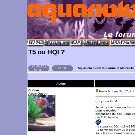
T5 ou HQI ?
Aquariolo Index du Forum
->
Matériels
Auteur
Gollum
Posté le: Lun Oct 22, 20
Alevin Guppy
Bonjour à tous!
Je viens d'acquérir un bac 
pour le meuble.
dimensions du bac: Long.75 - 
par 2 T8 Actizoo:
- 1 supra-lux 60cm-18w-130
- 1 nominatx 60cm-18w-100
Tous les deux sont bons à 