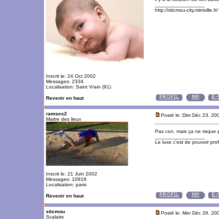
_________________
http://sticmou-city.miniville.fr/
Inscrit le: 24 Oct 2002
Messages: 2334
Localisation: Saint Vrain (91)
Revenir en haut
ramses2
Posté le: Dim Déc 23, 20
Maitre des lieux
Pas con, mais ça ne risque p
_________________
Le luxe c'est de pouvoir pro
Inscrit le: 21 Juin 2002
Messages: 10918
Localisation: paris
Revenir en haut
sticmou
Posté le: Mer Déc 26, 20
Scalaire