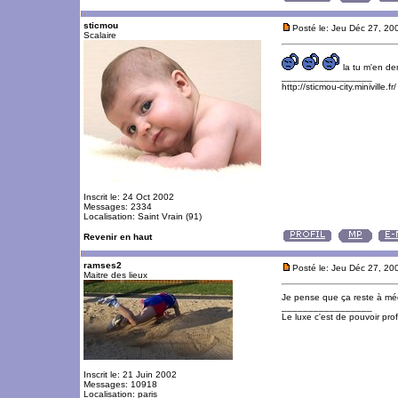
sticmou
Posté le: Jeu Déc 27, 20
Scalaire
la tu m'en d
_________________
http://sticmou-city.miniville.fr/
Inscrit le: 24 Oct 2002
Messages: 2334
Localisation: Saint Vrain (91)
Revenir en haut
ramses2
Posté le: Jeu Déc 27, 20
Maitre des lieux
Je pense que ça reste à médi
_________________
Le luxe c'est de pouvoir pro
Inscrit le: 21 Juin 2002
Messages: 10918
Localisation: paris