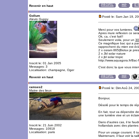
Revenir en haut
Gollum
Posté le: Sam Jan 19, 2
Alevin Guppy
Merci pour vos lumieres.
Apres mure reflexion ce ser
Ok, ca, c'est fait!!
Seulement voila, pour un
30
Ce magnifique bac qui a pa
rapprochent du mien est écla
2 x osram 865(Biolux je pre
2 x Jbl solar nature
2 x jbl solar tropic
http://www.aquagora.fr/Bac
Inscrit le: 01 Jan 2005
Messages: 3
C'est donc la que vous inte
Localisation: champagne, Oger
Revenir en haut
ramses2
Posté le: Dim Aoû 24, 20
Maitre des lieux
Bonjour,
Désolé pour le temps de ré
En fait, tout va dépendre de
une lumière vive et un éclaire
Dans d'autres cas, il te fau
Inscrit le: 21 Juin 2002
hollandais avec des plante
Messages: 10918
Localisation: paris
Pour un usage courant. 6 tu
Maintenant, il faut voir la t