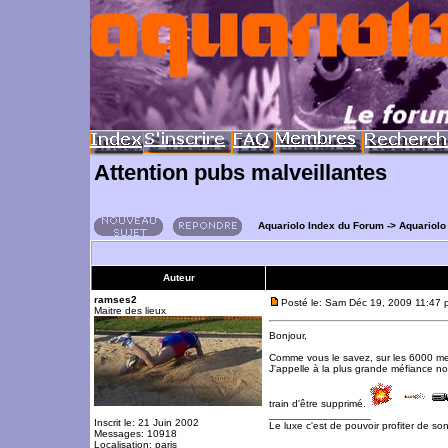
Attention pubs malveillantes
Aquariolo Index du Forum
->
Aquariolo
Auteur
ramses2
Posté le: Sam Déc 19, 2009 11:47 
Maitre des lieux
Bonjour,
Comme vous le savez, sur les 6000 mem
J'appelle à la plus grande méfiance n
train d'être supprimé.
_________________
Inscrit le: 21 Juin 2002
Le luxe c'est de pouvoir profiter de so
Messages: 10918
Localisation: paris