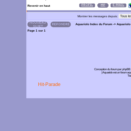
Revenir en haut
Montrer les messages depuis:
Aquariolo Index du Forum
->
Aquariolo
Page
1
sur
1
Conception du forum par:
phpBB
| Aquariolo est un forum a
Tra