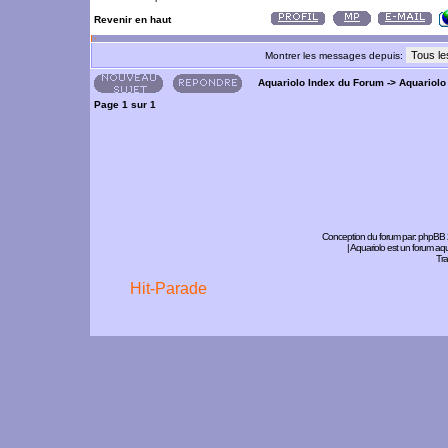
Revenir en haut
Montrer les messages depuis:
Aquariolo Index du Forum
->
Aquariolo
Page
1
sur
1
Conception du forum par:
phpBB
| Aquariolo est un forum a
Tra