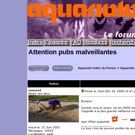
Attention pubs malveillantes
Aquariolo Index du Forum
->
Aquariolo
Auteur
ramses2
Posté le: Sam Déc 19, 2009 11:47 
Maitre des lieux
Bonjour,
Comme vous le savez, sur les 6000 mem
J'appelle à la plus grande méfiance n
train d'être supprimé.
_________________
Inscrit le: 21 Juin 2002
Le luxe c'est de pouvoir profiter de so
Messages: 10918
Localisation: paris