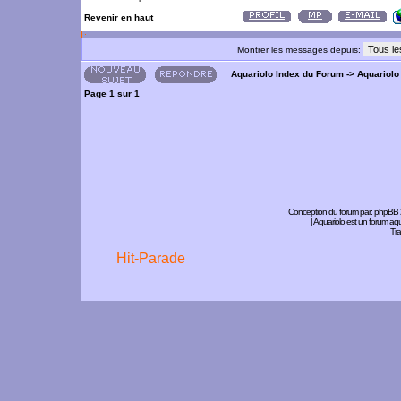
Revenir en haut
Montrer les messages depuis:
Aquariolo Index du Forum
->
Aquariolo
Page
1
sur
1
Conception du forum par:
phpBB
| Aquariolo est un forum a
Tra