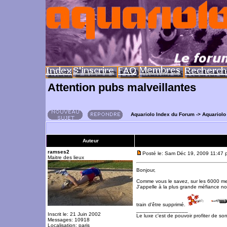
Attention pubs malveillantes
Aquariolo Index du Forum
->
Aquariolo
Auteur
ramses2
Posté le: Sam Déc 19, 2009 11:47 
Maitre des lieux
Bonjour,
Comme vous le savez, sur les 6000 mem
J'appelle à la plus grande méfiance n
train d'être supprimé.
_________________
Inscrit le: 21 Juin 2002
Le luxe c'est de pouvoir profiter de so
Messages: 10918
Localisation: paris