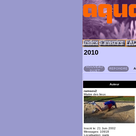
2010
A
Auteur
ramses2
Maitre des lieux
Inscrit le: 21 Juin 2002
Messages: 10918
Localisation: paris