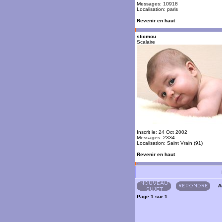
Messages: 10918
Localisation: paris
Revenir en haut
sticmou
Scalaire
Inscrit le: 24 Oct 2002
Messages: 2334
Localisation: Saint Vrain (91)
Revenir en haut
A
Page
1
sur
1