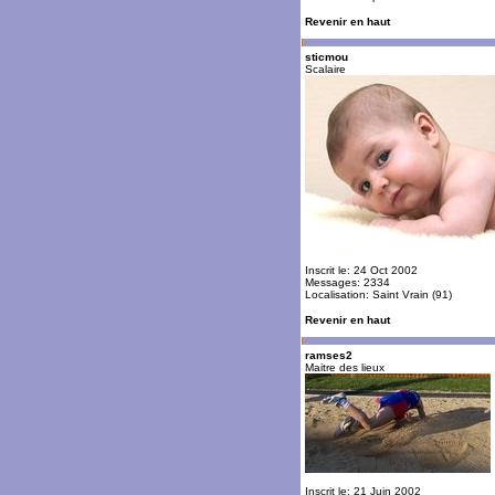
Revenir en haut
sticmou
Scalaire
Inscrit le: 24 Oct 2002
Messages: 2334
Localisation: Saint Vrain (91)
Revenir en haut
ramses2
Maitre des lieux
Inscrit le: 21 Juin 2002