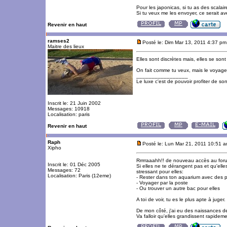
Pour les japonicas, si tu as des scalair
Si tu veux me les envoyer, ce serait ave
Revenir en haut
ramses2
Posté le: Dim Mar 13, 2011 4:37 pm
Maitre des lieux
Elles sont discrètes mais, elles se sont f
On fait comme tu veux, mais le voyage r
_________________
Le luxe c'est de pouvoir profiter de so
Inscrit le: 21 Juin 2002
Messages: 10918
Localisation: paris
Revenir en haut
Raph
Posté le: Lun Mar 21, 2011 10:51 
Xipho
Rrrrraaahh!! de nouveau accès au foru
Inscrit le: 01 Déc 2005
Si elles ne te dérangent pas et qu'elle
Messages: 72
stressant pour elles:
Localisation: Paris (12eme)
- Rester dans ton aquarium avec des po
- Voyager par la poste
- Ou trouver un autre bac pour elles
A toi de voir, tu es le plus apte à juger.
De mon côté, j'ai eu des naissances de R
Va falloir qu'elles grandissent rapidem