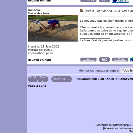
Revenir en haut
ramses2
Posté le: Mer Mar 23, 2011 12:16 
Maitre des lieux
Le nouveau bac est bien planté et elle
Elles sortent à l'occasion mais bon il 
j'ai la bonne surprise de voir qu'un Lot
quelques années en provenance d'un b
_________________
Le luxe c'est de pouvoir profiter de so
Inscrit le: 21 Juin 2002
Messages: 10918
Localisation: paris
Revenir en haut
Montrer les messages depuis:
Aquariolo Index du Forum
->
Achat/Ve
Page
2
sur
2
Conception du forum par:
phpBB
| Aquariolo est un forum a
Tra