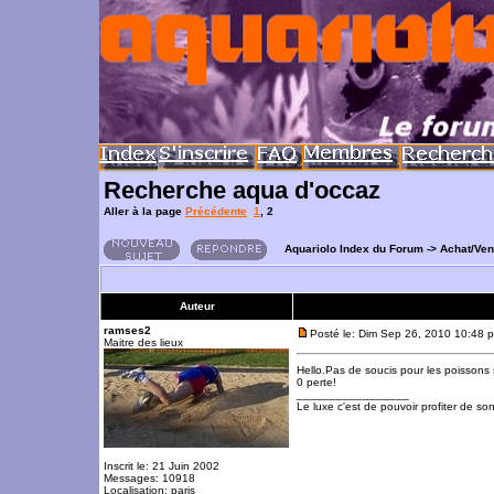
Recherche aqua d'occaz
Aller à la page
Précédente
1
,
2
Aquariolo Index du Forum
->
Achat/Ve
Auteur
ramses2
Posté le: Dim Sep 26, 2010 10:48 
Maitre des lieux
Hello.Pas de soucis pour les poissons su
0 perte!
_________________
Le luxe c'est de pouvoir profiter de so
Inscrit le: 21 Juin 2002
Messages: 10918
Localisation: paris