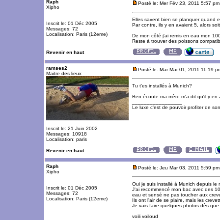
Raph
Posté le: Mer Fév 23, 2011 5:57 pm
Xipho
Elles savent bien se planquer quand e
Inscrit le: 01 Déc 2005
Par contre, ils y en avaient 5, alors soi
Messages: 72
Localisation: Paris (12eme)
De mon côté j'ai remis en eau mon 100l
Reste à trouver des poissons compatibl
Revenir en haut
ramses2
Posté le: Mar Mar 01, 2011 11:19 p
Maitre des lieux
Tu t'es installés à Munich?
Ben écoute ma mère m'a dit qu'il y en av
_________________
Le luxe c'est de pouvoir profiter de so
Inscrit le: 21 Juin 2002
Messages: 10918
Localisation: paris
Revenir en haut
Raph
Posté le: Jeu Mar 03, 2011 5:59 pm
Xipho
Oui je suis installé à Munich depuis le 
Inscrit le: 01 Déc 2005
J'ai recommencé mon bac avec des 10 
Messages: 72
eau et sensé ne pas toucher aux creve
Localisation: Paris (12eme)
Ils ont l'air de se plaire, mais les cre
Je vais faire quelques photos dès que 
voili voiloud