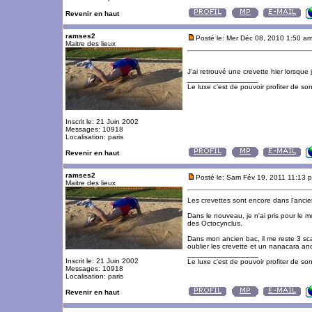
Revenir en haut
ramses2
Posté le: Mer Déc 08, 2010 1:50 a
Maitre des lieux
J'ai retrouvé une crevette hier lorsque 
_________________
Le luxe c'est de pouvoir profiter de so
Inscrit le: 21 Juin 2002
Messages: 10918
Localisation: paris
Revenir en haut
ramses2
Posté le: Sam Fév 19, 2011 11:13 
Maitre des lieux
Les crevettes sont encore dans l'ancien
Dans le nouveau, je n'ai pris pour le 
des Octocynclus.
Dans mon ancien bac, il me reste 3 sca
oublier les crevette et un nanacara an
_________________
Inscrit le: 21 Juin 2002
Le luxe c'est de pouvoir profiter de so
Messages: 10918
Localisation: paris
Revenir en haut