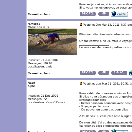
Pour les japonicas, si tu as des scalair
Si tu veux me les envoyer, ce serait ave
Revenir en haut
ramses2
Posté le: Dim Mar 13, 2011 4:37 pm
Maitre des lieux
Elles sont discrètes mais, elles se sont f
On fait comme tu veux, mais le voyage r
_________________
Le luxe c'est de pouvoir profiter de so
Inscrit le: 21 Juin 2002
Messages: 10918
Localisation: paris
Revenir en haut
Raph
Posté le: Lun Mar 21, 2011 10:51 
Xipho
Rrrrraaahh!! de nouveau accès au foru
Inscrit le: 01 Déc 2005
Si elles ne te dérangent pas et qu'elle
Messages: 72
stressant pour elles:
Localisation: Paris (12eme)
- Rester dans ton aquarium avec des po
- Voyager par la poste
- Ou trouver un autre bac pour elles
A toi de voir, tu es le plus apte à juger.
De mon côté, j'ai eu des naissances de R
Va falloir qu'elles grandissent rapidem