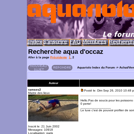
Recherche aqua d'occaz
Aller à la page
Précédente
1
,
2
Aquariolo Index du Forum
->
Achat/Ve
Auteur
ramses2
Posté le: Dim Sep 26, 2010 10:48 
Maitre des lieux
Hello.Pas de soucis pour les poissons su
0 perte!
_________________
Le luxe c'est de pouvoir profiter de so
Inscrit le: 21 Juin 2002
Messages: 10918
Localisation: paris