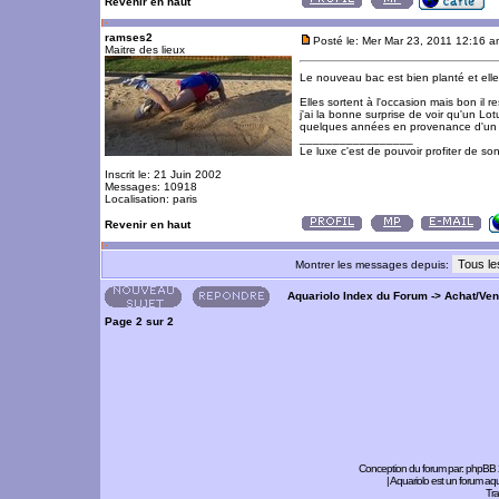
Revenir en haut
ramses2
Posté le: Mer Mar 23, 2011 12:16 
Maitre des lieux
Le nouveau bac est bien planté et elle
Elles sortent à l'occasion mais bon il 
j'ai la bonne surprise de voir qu'un Lot
quelques années en provenance d'un b
_________________
Le luxe c'est de pouvoir profiter de so
Inscrit le: 21 Juin 2002
Messages: 10918
Localisation: paris
Revenir en haut
Montrer les messages depuis:
Aquariolo Index du Forum
->
Achat/Ve
Page
2
sur
2
Conception du forum par:
phpBB
| Aquariolo est un forum a
Tra