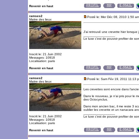
Revenir en haut
ramses2
Posté le: Mer Déc 08, 2010 1:50 a
Maitre des lieux
J'ai retrouvé une crevette hier lorsque 
_________________
Le luxe c'est de pouvoir profiter de so
Inscrit le: 21 Juin 2002
Messages: 10918
Localisation: paris
Revenir en haut
ramses2
Posté le: Sam Fév 19, 2011 11:13 
Maitre des lieux
Les crevettes sont encore dans l'ancien
Dans le nouveau, je n'ai pris pour le 
des Octocynclus.
Dans mon ancien bac, il me reste 3 sca
oublier les crevette et un nanacara an
_________________
Inscrit le: 21 Juin 2002
Le luxe c'est de pouvoir profiter de so
Messages: 10918
Localisation: paris
Revenir en haut