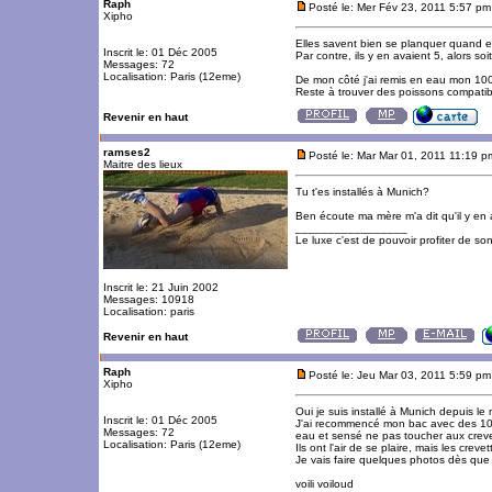
Raph
Posté le: Mer Fév 23, 2011 5:57 pm
Xipho
Elles savent bien se planquer quand e
Inscrit le: 01 Déc 2005
Par contre, ils y en avaient 5, alors soi
Messages: 72
Localisation: Paris (12eme)
De mon côté j'ai remis en eau mon 100l
Reste à trouver des poissons compatibl
Revenir en haut
ramses2
Posté le: Mar Mar 01, 2011 11:19 p
Maitre des lieux
Tu t'es installés à Munich?
Ben écoute ma mère m'a dit qu'il y en av
_________________
Le luxe c'est de pouvoir profiter de so
Inscrit le: 21 Juin 2002
Messages: 10918
Localisation: paris
Revenir en haut
Raph
Posté le: Jeu Mar 03, 2011 5:59 pm
Xipho
Oui je suis installé à Munich depuis le 
Inscrit le: 01 Déc 2005
J'ai recommencé mon bac avec des 10 
Messages: 72
eau et sensé ne pas toucher aux creve
Localisation: Paris (12eme)
Ils ont l'air de se plaire, mais les cre
Je vais faire quelques photos dès que 
voili voiloud