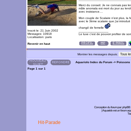
Merci du conseil. Je ne connais pas le
mâle anomala est mort du jour au lende
avec insistance....
Mon couple de Scalaire n'est plus, la fe
avec le 3ème scalaire que j'ai introduit
changé de femelle
Inscrit le: 21 Juin 2002
_________________
Messages: 10918
Le luxe c'est de pouvoir profiter de so
Localisation: paris
Revenir en haut
Montrer les messages depuis:
Aquariolo Index du Forum
->
Poissons
Page
1
sur
1
Conception du forum par:
phpBB
| Aquariolo est un forum a
Tra