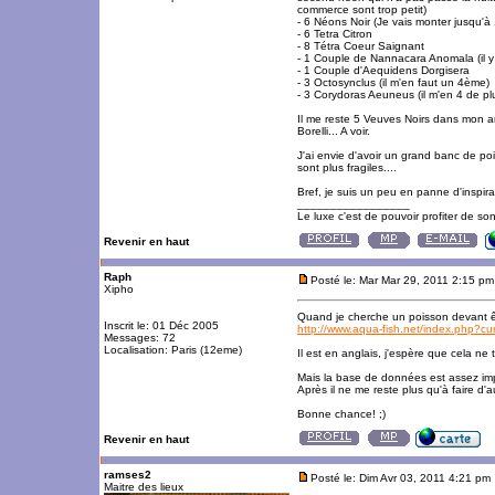
commerce sont trop petit)
- 6 Néons Noir (Je vais monter jusqu'à
- 6 Tetra Citron
- 8 Tétra Coeur Saignant
- 1 Couple de Nannacara Anomala (il y
- 1 Couple d'Aequidens Dorgisera
- 3 Octosynclus (il m'en faut un 4ème)
- 3 Corydoras Aeuneus (il m'en 4 de plu
Il me reste 5 Veuves Noirs dans mon anc
Borelli... A voir.
J'ai envie d'avoir un grand banc de po
sont plus fragiles....
Bref, je suis un peu en panne d'inspirat
_________________
Le luxe c'est de pouvoir profiter de so
Revenir en haut
Raph
Posté le: Mar Mar 29, 2011 2:15 pm
Xipho
Quand je cherche un poisson devant êtr
Inscrit le: 01 Déc 2005
http://www.aqua-fish.net/index.php?
Messages: 72
Localisation: Paris (12eme)
Il est en anglais, j'espère que cela n
Mais la base de données est assez impo
Après il ne me reste plus qu'à faire d'
Bonne chance! ;)
Revenir en haut
ramses2
Posté le: Dim Avr 03, 2011 4:21 pm
Maitre des lieux