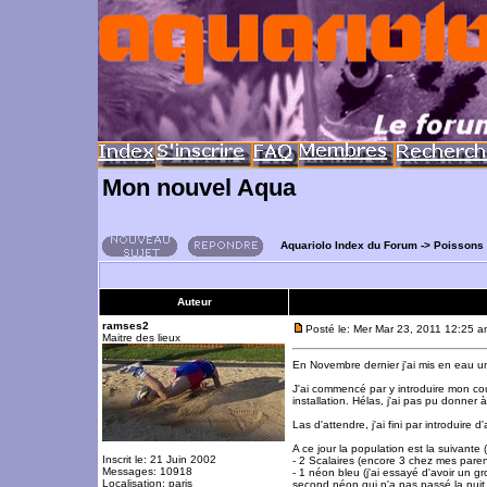
Mon nouvel Aqua
Aquariolo Index du Forum
->
Poissons
Auteur
ramses2
Posté le: Mer Mar 23, 2011 12:25 
Maitre des lieux
En Novembre dernier j'ai mis en eau 
J'ai commencé par y introduire mon co
installation. Hélas, j'ai pas pu donner 
Las d'attendre, j'ai fini par introdui
A ce jour la population est la suivante
Inscrit le: 21 Juin 2002
- 2 Scalaires (encore 3 chez mes paren
Messages: 10918
- 1 néon bleu (j'ai essayé d'avoir un gr
Localisation: paris
second néon qui n'a pas passé la nuit.