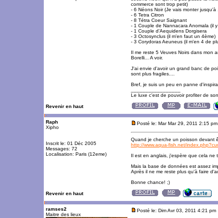
commerce sont trop petit)
- 6 Néons Noir (Je vais monter jusqu'à
- 6 Tetra Citron
- 8 Tétra Coeur Saignant
- 1 Couple de Nannacara Anomala (il y
- 1 Couple d'Aequidens Dorgisera
- 3 Octosynclus (il m'en faut un 4ème)
- 3 Corydoras Aeuneus (il m'en 4 de plu
Il me reste 5 Veuves Noirs dans mon anc
Borelli... A voir.
J'ai envie d'avoir un grand banc de po
sont plus fragiles....
Bref, je suis un peu en panne d'inspirat
_________________
Le luxe c'est de pouvoir profiter de so
Revenir en haut
Raph
Posté le: Mar Mar 29, 2011 2:15 pm
Xipho
Quand je cherche un poisson devant êtr
Inscrit le: 01 Déc 2005
http://www.aqua-fish.net/index.php?
Messages: 72
Localisation: Paris (12eme)
Il est en anglais, j'espère que cela n
Mais la base de données est assez impo
Après il ne me reste plus qu'à faire d'
Bonne chance! ;)
Revenir en haut
ramses2
Posté le: Dim Avr 03, 2011 4:21 pm
Maitre des lieux