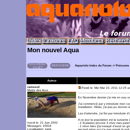
Mon nouvel Aqua
Aquariolo Index du Forum
->
Poissons
Auteur
ramses2
Posté le: Mer Mar 23, 2011 12:25 
Maitre des lieux
En Novembre dernier j'ai mis en eau 
J'ai commencé par y introduire mon co
installation. Hélas, j'ai pas pu donner 
Las d'attendre, j'ai fini par introdui
A ce jour la population est la suivante
Inscrit le: 21 Juin 2002
- 2 Scalaires (encore 3 chez mes paren
Messages: 10918
- 1 néon bleu (j'ai essayé d'avoir un gr
Localisation: paris
second néon qui n'a pas passé la nuit.