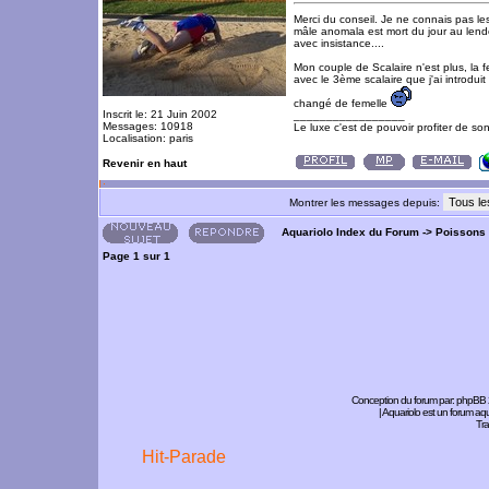
Merci du conseil. Je ne connais pas le
mâle anomala est mort du jour au lende
avec insistance....
Mon couple de Scalaire n'est plus, la fe
avec le 3ème scalaire que j'ai introduit
changé de femelle
Inscrit le: 21 Juin 2002
_________________
Messages: 10918
Le luxe c'est de pouvoir profiter de so
Localisation: paris
Revenir en haut
Montrer les messages depuis:
Aquariolo Index du Forum
->
Poissons
Page
1
sur
1
Conception du forum par:
phpBB
| Aquariolo est un forum a
Tra