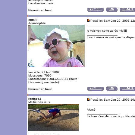
Localisation: paris
Revenir en haut
exmili
Posté le: Sam Jan 22, 2005 12
Aquariophile
je vais voir cette après-midi!!!
_________________
Il vaut mieux mourrir que de dispara
Inscrit le: 21 Aoû 2002
Messages: 7090
Localisation: TOULOUSE 31 Haute-
Garonne (pour Joelle)
Revenir en haut
ramses2
Posté le: Sam Jan 22, 2005 10
Maitre des lieux
Alors?
_________________
Le luxe c'est de pouvoir profiter 