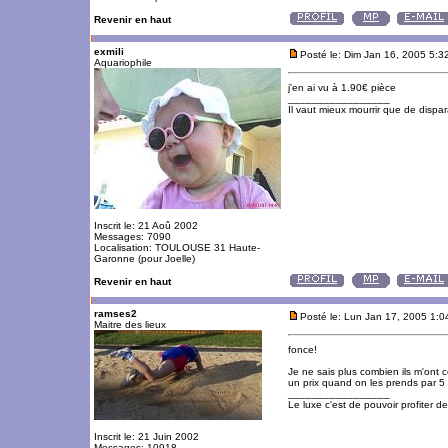
Revenir en haut
exmili
Posté le: Dim Jan 16, 2005 5:3
Aquariophile
j'en ai vu à 1.90€ pièce
_________________
Il vaut mieux mourrir que de dispara
Inscrit le: 21 Aoû 2002
Messages: 7090
Localisation: TOULOUSE 31 Haute-
Garonne (pour Joelle)
Revenir en haut
ramses2
Posté le: Lun Jan 17, 2005 1:
Maitre des lieux
fonce!
Je ne sais plus combien ils m'ont c
un prix quand on les prends par 5 
_________________
Le luxe c'est de pouvoir profiter 
Inscrit le: 21 Juin 2002
Messages: 10918