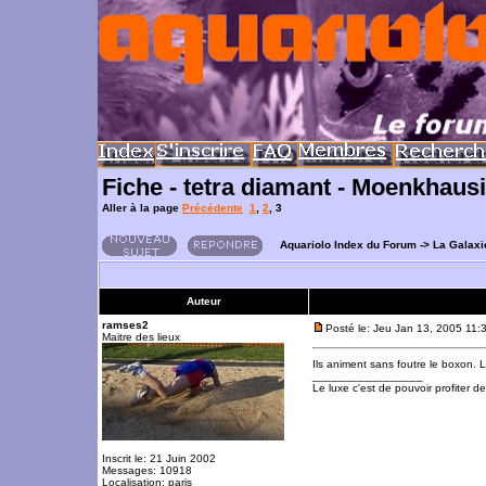
Fiche - tetra diamant - Moenkhausia
Aller à la page
Précédente
1
,
2
,
3
Aquariolo Index du Forum
->
La Galaxi
Auteur
ramses2
Posté le: Jeu Jan 13, 2005 11:
Maitre des lieux
Ils animent sans foutre le boxon. L
_________________
Le luxe c'est de pouvoir profiter 
Inscrit le: 21 Juin 2002
Messages: 10918
Localisation: paris