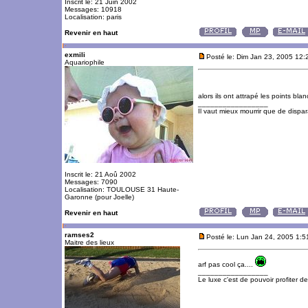
Inscrit le: 21 Juin 2002
Messages: 10918
Localisation: paris
Revenir en haut
exmili
Posté le: Dim Jan 23, 2005 12
Aquariophile
alors ils ont attrapé les points bla
_________________
Il vaut mieux mourrir que de dispara
Inscrit le: 21 Aoû 2002
Messages: 7090
Localisation: TOULOUSE 31 Haute-
Garonne (pour Joelle)
Revenir en haut
ramses2
Posté le: Lun Jan 24, 2005 1:
Maitre des lieux
arf pas cool ça....
_________________
Le luxe c'est de pouvoir profiter 