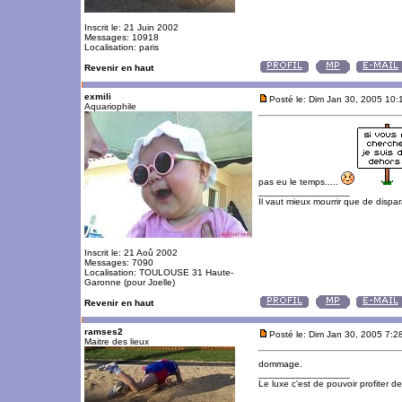
Inscrit le: 21 Juin 2002
Messages: 10918
Localisation: paris
Revenir en haut
exmili
Posté le: Dim Jan 30, 2005 10
Aquariophile
pas eu le temps.....
_________________
Il vaut mieux mourrir que de dispara
Inscrit le: 21 Aoû 2002
Messages: 7090
Localisation: TOULOUSE 31 Haute-
Garonne (pour Joelle)
Revenir en haut
ramses2
Posté le: Dim Jan 30, 2005 7:2
Maitre des lieux
dommage.
_________________
Le luxe c'est de pouvoir profiter 