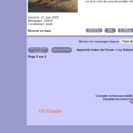
Le luxe c'est de pouvoir profiter 
Inscrit le: 21 Juin 2002
Messages: 10918
Localisation: paris
Revenir en haut
Montrer les messages depuis:
Aquariolo Index du Forum
->
La Galaxi
Page
3
sur
3
Conception du forum par:
phpBB
| Aquariolo est un forum a
Tra