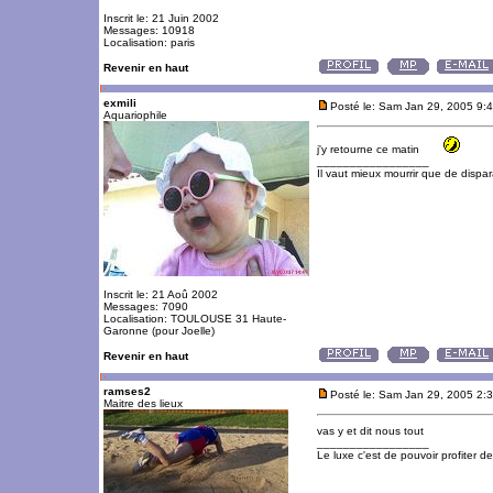
Inscrit le: 21 Juin 2002
Messages: 10918
Localisation: paris
Revenir en haut
exmili
Posté le: Sam Jan 29, 2005 9:
Aquariophile
j'y retourne ce matin
_________________
Il vaut mieux mourrir que de dispara
Inscrit le: 21 Aoû 2002
Messages: 7090
Localisation: TOULOUSE 31 Haute-
Garonne (pour Joelle)
Revenir en haut
ramses2
Posté le: Sam Jan 29, 2005 2:
Maitre des lieux
vas y et dit nous tout
_________________
Le luxe c'est de pouvoir profiter 