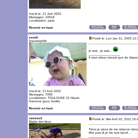
Inscrit le: 21 Juin 2002
Messages: 10918
Localisation: paris
Revenir en haut
exmili
Posté le: Lun Jan 31, 2005 12
Aquariophile
je sais , je sais...
_________________
Il vaut mieux mourrir que de dispara
Inscrit le: 21 Aoû 2002
Messages: 7090
Localisation: TOULOUSE 31 Haute-
Garonne (pour Joelle)
Revenir en haut
ramses2
Posté le: Mar Aoû 02, 2011 10
Maitre des lieux
Tiens je viens de me relancer dan
tête puis là je me suis lancé...
_________________