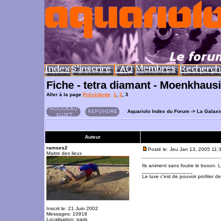
Fiche - tetra diamant - Moenkhausia
Aller à la page
Précédente
1
,
2
,
3
Aquariolo Index du Forum
->
La Galaxi
Auteur
ramses2
Posté le: Jeu Jan 13, 2005 11:
Maitre des lieux
Ils animent sans foutre le boxon. L
_________________
Le luxe c'est de pouvoir profiter 
Inscrit le: 21 Juin 2002
Messages: 10918
Localisation: paris