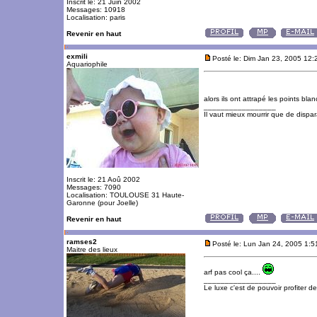
Inscrit le: 21 Juin 2002
Messages: 10918
Localisation: paris
Revenir en haut
exmili
Posté le: Dim Jan 23, 2005 12
Aquariophile
alors ils ont attrapé les points bla
_________________
Il vaut mieux mourrir que de dispara
Inscrit le: 21 Aoû 2002
Messages: 7090
Localisation: TOULOUSE 31 Haute-
Garonne (pour Joelle)
Revenir en haut
ramses2
Posté le: Lun Jan 24, 2005 1:
Maitre des lieux
arf pas cool ça....
_________________
Le luxe c'est de pouvoir profiter 