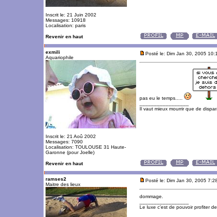
Inscrit le: 21 Juin 2002
Messages: 10918
Localisation: paris
Revenir en haut
exmili
Posté le: Dim Jan 30, 2005 10
Aquariophile
pas eu le temps.....
_________________
Il vaut mieux mourrir que de dispara
Inscrit le: 21 Aoû 2002
Messages: 7090
Localisation: TOULOUSE 31 Haute-
Garonne (pour Joelle)
Revenir en haut
ramses2
Posté le: Dim Jan 30, 2005 7:2
Maitre des lieux
dommage.
_________________
Le luxe c'est de pouvoir profiter 