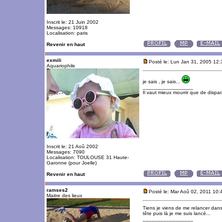
Inscrit le: 21 Juin 2002
Messages: 10918
Localisation: paris
Revenir en haut
exmili
Posté le: Lun Jan 31, 2005 12
Aquariophile
je sais , je sais...
_________________
Il vaut mieux mourrir que de dispara
Inscrit le: 21 Aoû 2002
Messages: 7090
Localisation: TOULOUSE 31 Haute-
Garonne (pour Joelle)
Revenir en haut
ramses2
Posté le: Mar Aoû 02, 2011 10
Maitre des lieux
Tiens je viens de me relancer dan
tête puis là je me suis lancé...
_________________