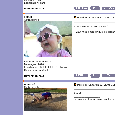
Localisation: paris
Revenir en haut
exmili
Posté le: Sam Jan 22, 2005 12
Aquariophile
je vais voir cette après-midi!!!
_________________
Il vaut mieux mourrir que de dispara
Inscrit le: 21 Aoû 2002
Messages: 7090
Localisation: TOULOUSE 31 Haute-
Garonne (pour Joelle)
Revenir en haut
ramses2
Posté le: Sam Jan 22, 2005 10
Maitre des lieux
Alors?
_________________
Le luxe c'est de pouvoir profiter 