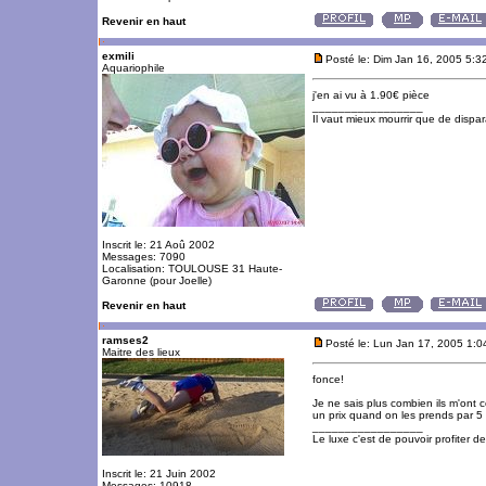
Revenir en haut
exmili
Posté le: Dim Jan 16, 2005 5:3
Aquariophile
j'en ai vu à 1.90€ pièce
_________________
Il vaut mieux mourrir que de dispara
Inscrit le: 21 Aoû 2002
Messages: 7090
Localisation: TOULOUSE 31 Haute-
Garonne (pour Joelle)
Revenir en haut
ramses2
Posté le: Lun Jan 17, 2005 1:
Maitre des lieux
fonce!
Je ne sais plus combien ils m'ont c
un prix quand on les prends par 5 
_________________
Le luxe c'est de pouvoir profiter 
Inscrit le: 21 Juin 2002
Messages: 10918