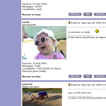
Inscrit le: 21 Juin 2002
Messages: 10918
Localisation: paris
Revenir en haut
exmili
Posté le: Sam Jan 29, 2005 9:
Aquariophile
j'y retourne ce matin
_________________
Il vaut mieux mourrir que de dispara
Inscrit le: 21 Aoû 2002
Messages: 7090
Localisation: TOULOUSE 31 Haute-
Garonne (pour Joelle)
Revenir en haut
ramses2
Posté le: Sam Jan 29, 2005 2:
Maitre des lieux
vas y et dit nous tout
_________________
Le luxe c'est de pouvoir profiter 