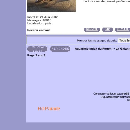
Le luxe c'est de pouvoir profiter 
Inscrit le: 21 Juin 2002
Messages: 10918
Localisation: paris
Revenir en haut
Montrer les messages depuis:
Aquariolo Index du Forum
->
La Galaxi
Page
3
sur
3
Conception du forum par:
phpBB
| Aquariolo est un forum a
Tra