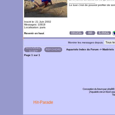
_________________
Le luxe c'est de pouvoir profiter de so
Inscrit le: 21 Juin 2002
Messages: 10918
Localisation: paris
Revenir en haut
Montrer les messages depuis:
Aquariolo Index du Forum
->
Matériels
Page
1
sur
1
Conception du forum par:
phpBB
| Aquariolo est un forum a
Tra