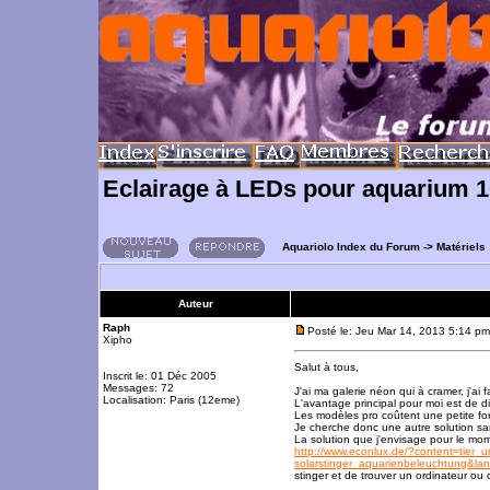
Eclairage à LEDs pour aquarium 1
Aquariolo Index du Forum
->
Matériels
Auteur
Raph
Posté le: Jeu Mar 14, 2013 5:14 pm
Xipho
Salut à tous,
Inscrit le: 01 Déc 2005
Messages: 72
J'ai ma galerie néon qui à cramer, j'a
Localisation: Paris (12eme)
L'avantage principal pour moi est de di
Les modèles pro coûtent une petite fo
Je cherche donc une autre solution san
La solution que j'envisage pour le mo
http://www.econlux.de/?content=tier_
solarstinger_aquarienbeleuchtung&
stinger et de trouver un ordinateur ou