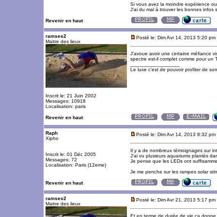
Si vous avez la moindre expérience ou 
J'ai du mal à trouver les bonnes infos s
Revenir en haut
ramses2
Posté le: Dim Avr 14, 2013 5:20 pm
Maitre des lieux
J'avoue avoir une certaine méfiance vi
spectre est-il complet comme pour un
_________________
Le luxe c'est de pouvoir profiter de so
Inscrit le: 21 Juin 2002
Messages: 10918
Localisation: paris
Revenir en haut
Raph
Posté le: Dim Avr 14, 2013 8:32 pm
Xipho
Il y a de nombreux témoignages sur inte
Inscrit le: 01 Déc 2005
J'ai vu plusieurs aquariums plantés 
Messages: 72
Je pense que les LEDs ont suffisamment
Localisation: Paris (12eme)
Je me penche sur les rampes solar sti
Revenir en haut
ramses2
Posté le: Dim Avr 21, 2013 5:17 pm
Maitre des lieux
Et en terme de durée de vie ça donne 