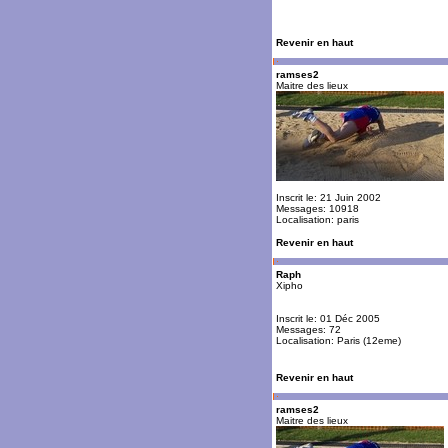
Revenir en haut
ramses2
Maitre des lieux
Inscrit le: 21 Juin 2002
Messages: 10918
Localisation: paris
Revenir en haut
Raph
Xipho
Inscrit le: 01 Déc 2005
Messages: 72
Localisation: Paris (12eme)
Revenir en haut
ramses2
Maitre des lieux