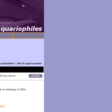
et précédent
::
Voir le sujet suivant
00l eau douce
 à un éclairage à LEDs.
.
96c5