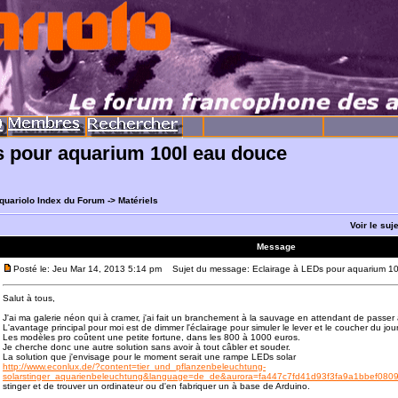
s pour aquarium 100l eau douce
quariolo Index du Forum
->
Matériels
Voir le suj
Message
Posté le: Jeu Mar 14, 2013 5:14 pm
Sujet du message: Eclairage à LEDs pour aquarium 1
Salut à tous,
J'ai ma galerie néon qui à cramer, j'ai fait un branchement à la sauvage en attendant de passer
L'avantage principal pour moi est de dimmer l'éclairage pour simuler le lever et le coucher du jour
Les modèles pro coûtent une petite fortune, dans les 800 à 1000 euros.
Je cherche donc une autre solution sans avoir à tout câbler et souder.
La solution que j'envisage pour le moment serait une rampe LEDs solar
http://www.econlux.de/?content=tier_und_pflanzenbeleuchtung-
solarstinger_aquarienbeleuchtung&language=de_de&aurora=fa447c7fd41d93f3fa9a1bbef080
stinger et de trouver un ordinateur ou d'en fabriquer un à base de Arduino.