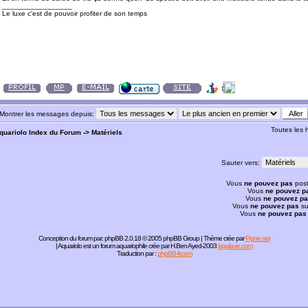
_________________
Le luxe c'est de pouvoir profiter de son temps
Montrer les messages depuis:
Toutes les
quariolo Index du Forum
->
Matériels
Sauter vers:
Vous
ne pouvez pas
post
Vous
ne pouvez p
Vous
ne pouvez p
Vous
ne pouvez pas
su
Vous
ne pouvez pas
Conception du forum par:
phpBB
2.0.18 © 2005 phpBB Group | Thème crée par
Pigne.net
| Aquariolo est un forum aquariophile crée par H.Ben Ayed-2003
lagalaxie.com
Traduction par :
phpBB-fr.com