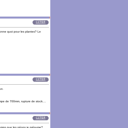
donne quoi pour les plantes? Le
ux.
mpe de 700mm, rupture de stock....
 temps que les néons je présume?