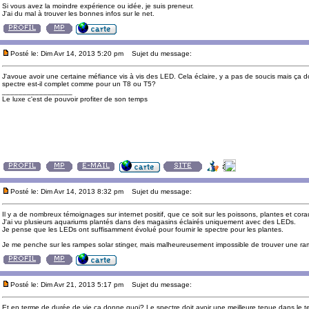
Si vous avez la moindre expérience ou idée, je suis preneur.
J'ai du mal à trouver les bonnes infos sur le net.
Posté le: Dim Avr 14, 2013 5:20 pm
Sujet du message:
J'avoue avoir une certaine méfiance vis à vis des LED. Cela éclaire, y a pas de soucis mais ça 
spectre est-il complet comme pour un T8 ou T5?
_________________
Le luxe c'est de pouvoir profiter de son temps
Posté le: Dim Avr 14, 2013 8:32 pm
Sujet du message:
Il y a de nombreux témoignages sur internet positif, que ce soit sur les poissons, plantes et cora
J'ai vu plusieurs aquariums plantés dans des magasins éclairés uniquement avec des LEDs.
Je pense que les LEDs ont suffisamment évolué pour fournir le spectre pour les plantes.
Je me penche sur les rampes solar stinger, mais malheureusement impossible de trouver une ra
Posté le: Dim Avr 21, 2013 5:17 pm
Sujet du message:
Et en terme de durée de vie ça donne quoi? Le spectre doit avoir une meilleure tenue dans le