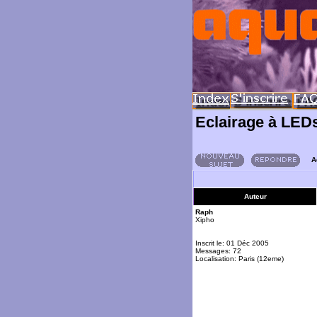
Eclairage à LED
A
Auteur
Raph
Xipho
Inscrit le: 01 Déc 2005
Messages: 72
Localisation: Paris (12eme)