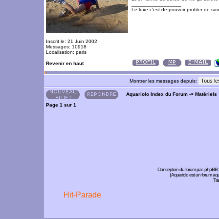
_________________
Le luxe c'est de pouvoir profiter de so
Inscrit le: 21 Juin 2002
Messages: 10918
Localisation: paris
Revenir en haut
Montrer les messages depuis:
Aquariolo Index du Forum
->
Matériels
Page
1
sur
1
Conception du forum par:
phpBB
| Aquariolo est un forum a
Tra