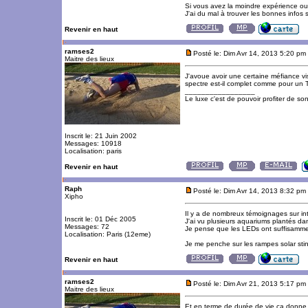
Si vous avez la moindre expérience ou 
J'ai du mal à trouver les bonnes infos s
Revenir en haut
ramses2
Posté le: Dim Avr 14, 2013 5:20 pm
Maitre des lieux
J'avoue avoir une certaine méfiance vi
spectre est-il complet comme pour un
_________________
Le luxe c'est de pouvoir profiter de so
Inscrit le: 21 Juin 2002
Messages: 10918
Localisation: paris
Revenir en haut
Raph
Posté le: Dim Avr 14, 2013 8:32 pm
Xipho
Il y a de nombreux témoignages sur inte
Inscrit le: 01 Déc 2005
J'ai vu plusieurs aquariums plantés 
Messages: 72
Je pense que les LEDs ont suffisamment
Localisation: Paris (12eme)
Je me penche sur les rampes solar sti
Revenir en haut
ramses2
Posté le: Dim Avr 21, 2013 5:17 pm
Maitre des lieux
Et en terme de durée de vie ça donne 