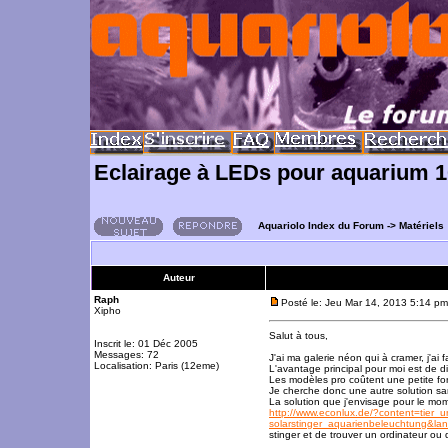
Eclairage à LEDs pour aquarium 1
Aquariolo Index du Forum
->
Matériels
Auteur
Raph
Posté le: Jeu Mar 14, 2013 5:14 pm
Xipho
Salut à tous,
Inscrit le: 01 Déc 2005
Messages: 72
J'ai ma galerie néon qui à cramer, j'a
Localisation: Paris (12eme)
L'avantage principal pour moi est de di
Les modèles pro coûtent une petite fo
Je cherche donc une autre solution san
La solution que j'envisage pour le mo
http://www.econlux.de/?content=tier_
solarstinger_aquarienbeleuchtung&
stinger et de trouver un ordinateur ou