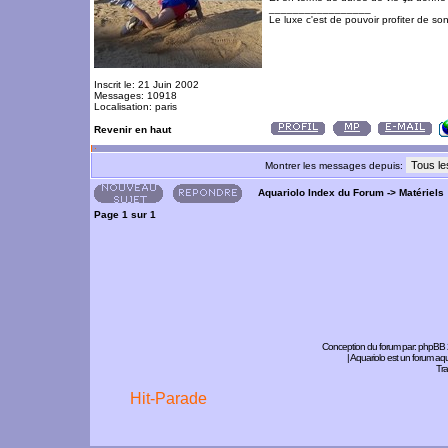
_________________
Le luxe c'est de pouvoir profiter de so
Inscrit le: 21 Juin 2002
Messages: 10918
Localisation: paris
Revenir en haut
Montrer les messages depuis:
Aquariolo Index du Forum
->
Matériels
Page
1
sur
1
Conception du forum par:
phpBB
| Aquariolo est un forum a
Tra