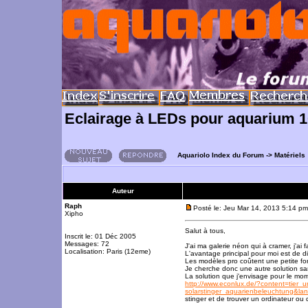
Eclairage à LEDs pour aquarium 1
Aquariolo Index du Forum
->
Matériels
Auteur
Raph
Posté le: Jeu Mar 14, 2013 5:14 pm
Xipho
Salut à tous,
Inscrit le: 01 Déc 2005
Messages: 72
J'ai ma galerie néon qui à cramer, j'a
Localisation: Paris (12eme)
L'avantage principal pour moi est de di
Les modèles pro coûtent une petite fo
Je cherche donc une autre solution san
La solution que j'envisage pour le mo
http://www.econlux.de/?content=tier_
solarstinger_aquarienbeleuchtung&
stinger et de trouver un ordinateur ou