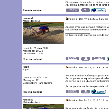
Si vous avez la moindre expérience ou 
J'ai du mal à trouver les bonnes infos s
Revenir en haut
ramses2
Posté le: Dim Avr 14, 2013 5:20 pm
Maitre des lieux
J'avoue avoir une certaine méfiance vi
spectre est-il complet comme pour un
_________________
Le luxe c'est de pouvoir profiter de so
Inscrit le: 21 Juin 2002
Messages: 10918
Localisation: paris
Revenir en haut
Raph
Posté le: Dim Avr 14, 2013 8:32 pm
Xipho
Il y a de nombreux témoignages sur inte
Inscrit le: 01 Déc 2005
J'ai vu plusieurs aquariums plantés 
Messages: 72
Je pense que les LEDs ont suffisamment
Localisation: Paris (12eme)
Je me penche sur les rampes solar sti
Revenir en haut
ramses2
Posté le: Dim Avr 21, 2013 5:17 pm
Maitre des lieux
Et en terme de durée de vie ça donne 