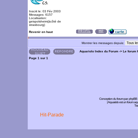
Inscrit le: 03 Fév 2003
Messages: 6157
Localisation:
geispolsheim(àcôté de
strasbourg)
Revenir en haut
Montrer les messages depuis:
Aquariolo Index du Forum
->
Le forum 
Page
1
sur
1
Conception du forum par:
phpBB
| Aquariolo est un forum a
Tra