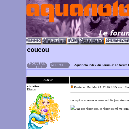
coucou
Aquariolo Index du Forum
->
Le forum 
Auteur
christine
Posté le: Mar Mai 24, 2016 8:55 am
Suj
Discus
un rapide coucou je vous oublie j espère q
_________________
J'adore répondre. je réponds même qua