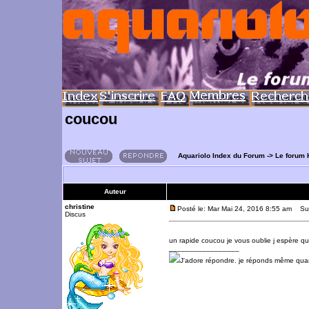
coucou
Aquariolo Index du Forum
->
Le forum 
Auteur
christine
Posté le: Mar Mai 24, 2016 8:55 am
Suj
Discus
un rapide coucou je vous oublie j espère q
_________________
J'adore répondre. je réponds même qua