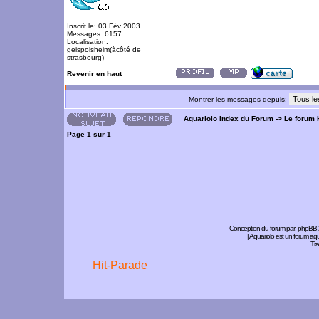
Inscrit le: 03 Fév 2003
Messages: 6157
Localisation:
geispolsheim(àcôté de
strasbourg)
Revenir en haut
Montrer les messages depuis:
Aquariolo Index du Forum
->
Le forum 
Page
1
sur
1
Conception du forum par:
phpBB
| Aquariolo est un forum a
Tra