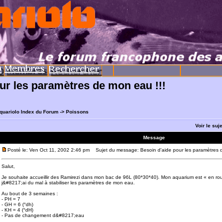
ur les paramètres de mon eau !!!
quariolo Index du Forum
->
Poissons
Voir le suj
Message
Posté le: Ven Oct 11, 2002 2:46 pm
Sujet du message: Besoin d'aide pour les paramètres d
Salut,
Je souhaite accueillir des Ramirezi dans mon bac de 96L (80*30*40). Mon aquarium est « en ro
j&#8217;ai du mal à stabiliser les paramètres de mon eau.
Au bout de 3 semaines :
- PH = 7
- GH = 6 (°dh)
- KH = 4 (°dH)
- Pas de changement d&#8217;eau