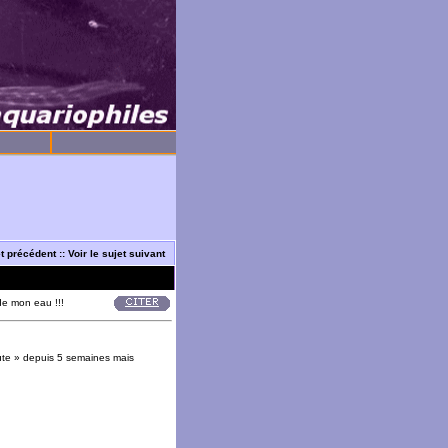
et précédent
::
Voir le sujet suivant
e mon eau !!!
ute » depuis 5 semaines mais