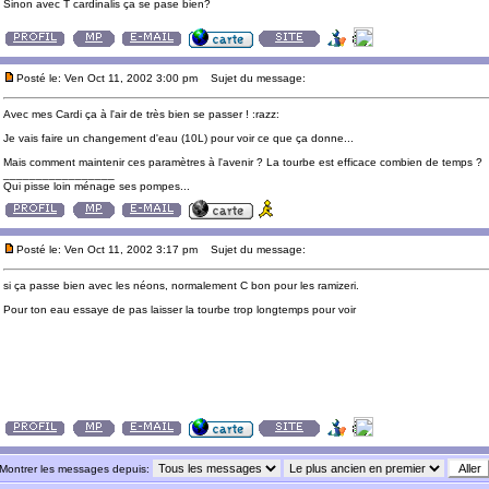
Sinon avec T cardinalis ça se pase bien?
Posté le: Ven Oct 11, 2002 3:00 pm
Sujet du message:
Avec mes Cardi ça à l'air de très bien se passer ! :razz:
Je vais faire un changement d'eau (10L) pour voir ce que ça donne...
Mais comment maintenir ces paramètres à l'avenir ? La tourbe est efficace combien de temps ?
_________________
Qui pisse loin ménage ses pompes...
Posté le: Ven Oct 11, 2002 3:17 pm
Sujet du message:
si ça passe bien avec les néons, normalement C bon pour les ramizeri.
Pour ton eau essaye de pas laisser la tourbe trop longtemps pour voir
Montrer les messages depuis: