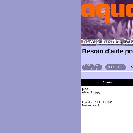
Besoin d'aide po
A
Auteur
ploc
Alevin Guppy
Inscrit le: 11 Oct 2002
Messages: 2