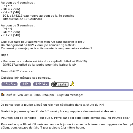
Au bout de 4 semaines :
- PH = 7
- GH = 7 (°dh)
- KH = 2 (°dH)
- 10 L d&#8217;eau neuve au bout de la 4e semaine
- introduction de 10 Cardinalis
Au bout de 5 semaines :
- PH = 6
- GH = 5 (°dh)
- KH < 1 (°dH)
Que puis faire pour augmenter mon KH sans modifier le pH ?
Un changement d&#8217;eau (de combien ?) suffit-il ?
Comment pourrai-je par la suite maintenir ces paramètres stables ?
Rqs :
- Mon eau de conduite est très douce (pH=8 , kH=7 et GH=10) .
- J&#8217;ai utilisé de la tourbe pour faire baiiser le pH
Merci d&#8217;avance !
_________________
Qui pisse loin ménage ses pompes...
Posté le: Ven Oct 11, 2002 2:54 pm
Sujet du message:
Je pense que la tourbe a joué un role non négligable dans ta chute du KH!
Toutefois je pense qu'un Ph de 6.5 serait plus appropprié a des ramizeri et des néon.
Pour ton eau de conduite T sur que C PH=8 car c'est plutot dure comme eau, tu trouves pas?
Puis sache que PH et KH varie au cour de la jouné à cause de la teneur en oxygéne de l'eau plu
début, donc essaye de faire T test toujours à la même heure.